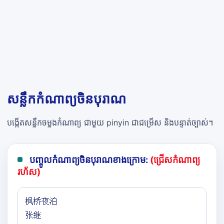
សន្លឹកកំណាព្យចិនបុរាណ
បង្កើតសន្លឹកចម្លងកំណាព្យ ជាមួយ pinyin ជាជម្រើស និងបន្ទាត់ច្បាស់។
បញ្ចូលកំណាព្យចិនបុរាណខាងក្រោម:
(ជ្រើសកំណាព្យ
រហ័ស)