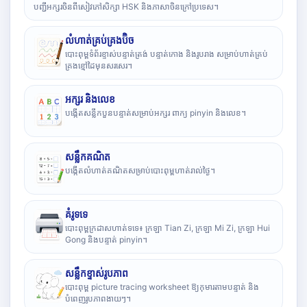
បញ្ជីអក្សរចិនពីសៀវភៅសិក្សា HSK និងភាសាចិនក្រៅប្រទេស។
លំហាត់គ្រប់គ្រងប៊ិច
បោះពុម្ពទំព័រខ្ទាស់បន្ទាត់ត្រង់ បន្ទាត់កោង និងរូបរាង សម្រាប់ហាត់គ្រប់
គ្រងខ្មៅដៃមុនសរសេរ។
អក្សរ និងលេខ
បង្កើតសន្លឹកបួនបន្ទាត់សម្រាប់អក្សរ ពាក្យ pinyin និងលេខ។
សន្លឹកគណិត
បង្កើតលំហាត់គណិតសម្រាប់បោះពុម្ពហាត់រាល់ថ្ងៃ។
គំរូទទេ
បោះពុម្ពក្រដាសហាត់ទទេ៖ ក្រឡា Tian Zi, ក្រឡា Mi Zi, ក្រឡា Hui
Gong និងបន្ទាត់ pinyin។
សន្លឹកខ្ទាស់រូបភាព
បោះពុម្ព picture tracing worksheet ឱ្យកុមារតាមបន្ទាត់ និង
បំពេញរូបភាពងាយៗ។