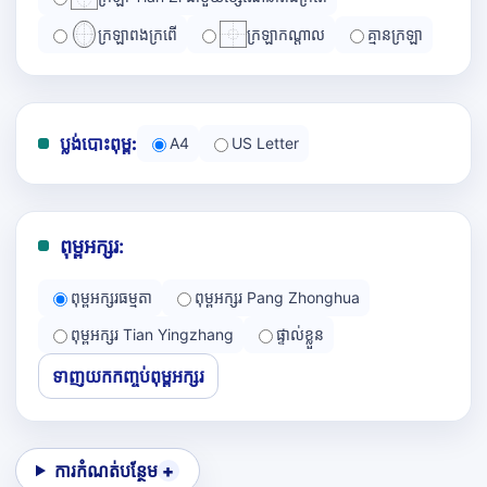
ក្រឡាពងក្រពើ
ក្រឡាកណ្ដាល
គ្មានក្រឡា
ប្លង់បោះពុម្ព:
A4
US Letter
ពុម្ពអក្សរ:
ពុម្ពអក្សរធម្មតា
ពុម្ពអក្សរ Pang Zhonghua
ពុម្ពអក្សរ Tian Yingzhang
ផ្ទាល់ខ្លួន
ទាញយកកញ្ចប់ពុម្ពអក្សរ
ការកំណត់បន្ថែម