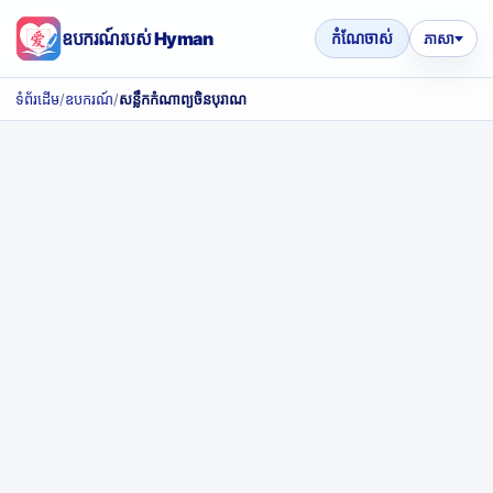
ឧបករណ៍របស់ Hyman
កំណែចាស់
ភាសា
ទំព័រដើម
/
ឧបករណ៍
/
សន្លឹកកំណាព្យចិនបុរាណ