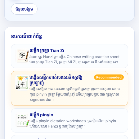
ជំនួយបន្ថែម
ឧបករណ៍ពាក់ព័ន្ធ
សន្លឹក ក្រឡា Tian Zi
វាយអក្សរ Hanzi រួចបង្កើត Chinese writing practice sheet
មាន ក្រឡា Tian Zi, ក្រឡា Mi Zi, ខ្ទាស់ស្រាល និងលំដាប់ខ្ទាស់។
បង្កើតសន្លឹកហាត់សរសេរចិនគួរឱ្យ
Recommended
ស្រឡាញ់
បង្កើតសន្លឹកហាត់សរសេរអក្សរចិនគួរឱ្យស្រឡាញ់សម្រាប់កុមារ ដោយ
គ្មាន pinyin ក្រឡាទីមួយជាគំរូខ្មៅ ហើយក្រឡាបន្ទាប់ជាអក្សរស្រាល
សម្រាប់តាមដាន។
សន្លឹក pinyin
បង្កើត pinyin dictation worksheet៖ អ្នករៀនមើល pinyin
ហើយសរសេរ Hanzi ឬពាក្យដែលត្រូវគ្នា។