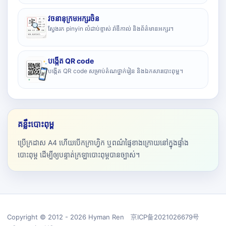
វចនានុក្រមអក្សរចិន
ស្វែងរក pinyin លំដាប់ខ្ទាស់ រ៉ាឌីកាល់ និងព័ត៌មានអក្សរ។
បង្កើត QR code
បង្កើត QR code សម្រាប់តំណថ្នាក់រៀន និងឯកសារបោះពុម្ព។
គន្លឹះបោះពុម្ព
ប្រើក្រដាស A4 ហើយបើកក្រាហ្វិក ឬពណ៌ផ្ទៃខាងក្រោយនៅក្នុងផ្ទាំង
បោះពុម្ព ដើម្បីឲ្យបន្ទាត់ក្រឡាបោះពុម្ពបានច្បាស់។
Copyright © 2012 - 2026 Hyman Ren 京ICP备2021026679号