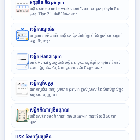
អក្សរចិន និង pinyin
បង្កើត stroke order worksheet ដែលមានបន្ទាត់ pinyin និង
ក្រឡា Tian Zi នៅលើទំព័រតែមួយ។
សន្លឹកឈ្មោះចិន
បញ្ចូលឈ្មោះចិន ហើយបង្កើតសន្លឹកលំដាប់ខ្ទាស់ និងខ្ទាស់តាមសម្រាប់
ឈ្មោះនីមួយៗ។
សន្លឹក Hanzi ផ្តោត
ហាត់ Hanzi មួយតួយ៉ាងលម្អិត ជាមួយអក្សរគំរូធំ pinyin រ៉ាឌីកាល់
រចនាសម្ព័ន្ធ លំដាប់ខ្ទង់ ពាក្យឧទាហរណ៍ និងប្រយោគ។
សន្លឹកប្លង់ចម្រុះ
ដាក់អក្សរចិន ពាក្យ ប្រយោគ pinyin ខ្ទាស់ស្រាល និងលំដាប់ខ្ទាស់ក្នុង
សន្លឹកបោះពុម្ពមួយ។
សន្លឹកកំណាព្យចិនបុរាណ
បង្កើតសន្លឹកចម្លងកំណាព្យ ជាមួយ pinyin ជាជម្រើស និងបន្ទាត់
ច្បាស់។
HSK និងបញ្ជីអក្សរចិន