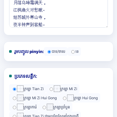
រួមបញ្ចូល pinyin:
បាទ/ចាស
ទេ
ប្រភេទសន្លឹក:
ក្រឡា Tian Zi
ក្រឡា Mi Zi
ក្រឡា Mi Zi Hui Gong
ក្រឡា Hui Gong
ក្រឡាការ៉េ
ក្រឡាប្រាំបួន
ក្រឡា Tian Zi ជាមួយខ្សែណែនាំពងក្រពើ