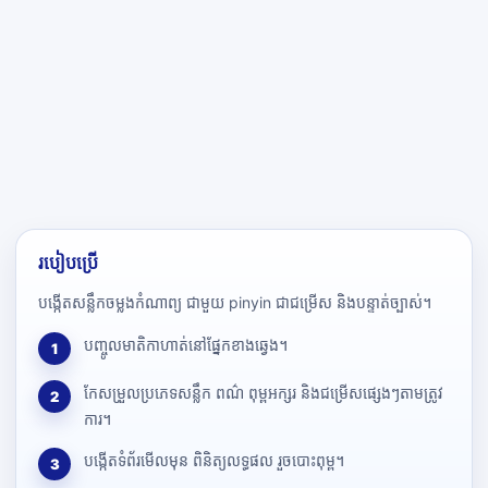
របៀបប្រើ
បង្កើតសន្លឹកចម្លងកំណាព្យ ជាមួយ pinyin ជាជម្រើស និងបន្ទាត់ច្បាស់។
បញ្ចូលមាតិកាហាត់នៅផ្នែកខាងឆ្វេង។
1
កែសម្រួលប្រភេទសន្លឹក ពណ៌ ពុម្ពអក្សរ និងជម្រើសផ្សេងៗតាមត្រូវ
2
ការ។
បង្កើតទំព័រមើលមុន ពិនិត្យលទ្ធផល រួចបោះពុម្ព។
3