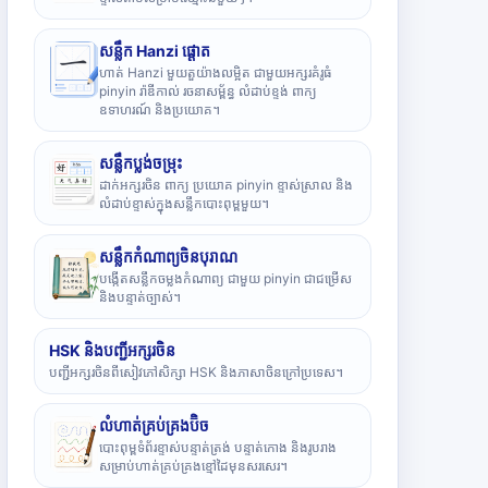
សន្លឹក Hanzi ផ្តោត
ហាត់ Hanzi មួយតួយ៉ាងលម្អិត ជាមួយអក្សរគំរូធំ
pinyin រ៉ាឌីកាល់ រចនាសម្ព័ន្ធ លំដាប់ខ្ទង់ ពាក្យ
ឧទាហរណ៍ និងប្រយោគ។
សន្លឹកប្លង់ចម្រុះ
ដាក់អក្សរចិន ពាក្យ ប្រយោគ pinyin ខ្ទាស់ស្រាល និង
លំដាប់ខ្ទាស់ក្នុងសន្លឹកបោះពុម្ពមួយ។
សន្លឹកកំណាព្យចិនបុរាណ
បង្កើតសន្លឹកចម្លងកំណាព្យ ជាមួយ pinyin ជាជម្រើស
និងបន្ទាត់ច្បាស់។
HSK និងបញ្ជីអក្សរចិន
បញ្ជីអក្សរចិនពីសៀវភៅសិក្សា HSK និងភាសាចិនក្រៅប្រទេស។
លំហាត់គ្រប់គ្រងប៊ិច
បោះពុម្ពទំព័រខ្ទាស់បន្ទាត់ត្រង់ បន្ទាត់កោង និងរូបរាង
សម្រាប់ហាត់គ្រប់គ្រងខ្មៅដៃមុនសរសេរ។