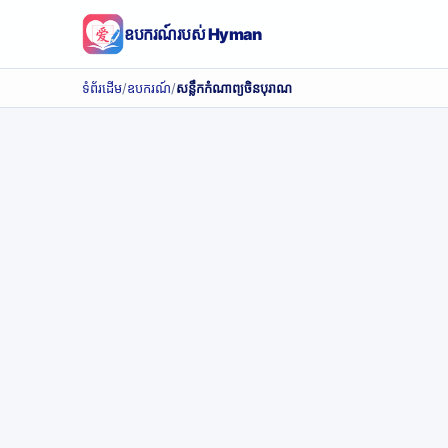
ឧបករណ៍របស់ Hyman
ទំព័រដើម
/
ឧបករណ៍
/
សន្លឹកកំណាព្យចិនបុរាណ