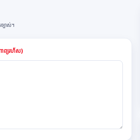
់ច្បាស់។
ណាព្យរហ័ស)