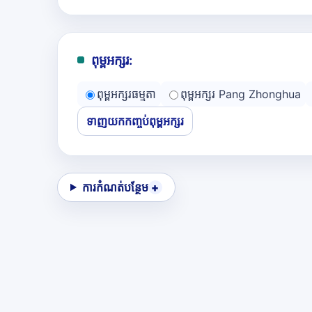
ពុម្ពអក្សរ:
ពុម្ពអក្សរធម្មតា
ពុម្ពអក្សរ Pang Zhonghua
ទាញយកកញ្ចប់ពុម្ពអក្សរ
ការកំណត់បន្ថែម