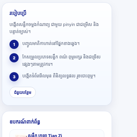
របៀបប្រើ
បង្កើតសន្លឹកចម្លងកំណាព្យ ជាមួយ pinyin ជាជម្រើស និង
បន្ទាត់ច្បាស់។
បញ្ចូលមាតិកាហាត់នៅផ្នែកខាងឆ្វេង។
1
កែសម្រួលប្រភេទសន្លឹក ពណ៌ ពុម្ពអក្សរ និងជម្រើស
2
ផ្សេងៗតាមត្រូវការ។
បង្កើតទំព័រមើលមុន ពិនិត្យលទ្ធផល រួចបោះពុម្ព។
3
ជំនួយបន្ថែម
ឧបករណ៍ពាក់ព័ន្ធ
សន្លឹក ក្រឡា Tian Zi