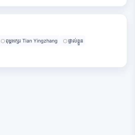
ពុម្ពអក្សរ Tian Yingzhang
ផ្ទាល់ខ្លួន