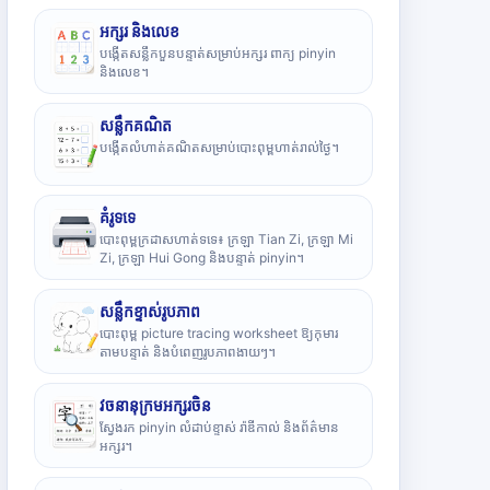
អក្សរ និងលេខ
បង្កើតសន្លឹកបួនបន្ទាត់សម្រាប់អក្សរ ពាក្យ pinyin
និងលេខ។
សន្លឹកគណិត
បង្កើតលំហាត់គណិតសម្រាប់បោះពុម្ពហាត់រាល់ថ្ងៃ។
គំរូទទេ
បោះពុម្ពក្រដាសហាត់ទទេ៖ ក្រឡា Tian Zi, ក្រឡា Mi
Zi, ក្រឡា Hui Gong និងបន្ទាត់ pinyin។
សន្លឹកខ្ទាស់រូបភាព
បោះពុម្ព picture tracing worksheet ឱ្យកុមារ
តាមបន្ទាត់ និងបំពេញរូបភាពងាយៗ។
វចនានុក្រមអក្សរចិន
ស្វែងរក pinyin លំដាប់ខ្ទាស់ រ៉ាឌីកាល់ និងព័ត៌មាន
អក្សរ។