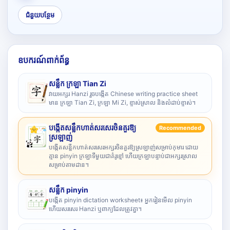
ជំនួយបន្ថែម
ឧបករណ៍ពាក់ព័ន្ធ
សន្លឹក ក្រឡា Tian Zi
វាយអក្សរ Hanzi រួចបង្កើត Chinese writing practice sheet
មាន ក្រឡា Tian Zi, ក្រឡា Mi Zi, ខ្ទាស់ស្រាល និងលំដាប់ខ្ទាស់។
បង្កើតសន្លឹកហាត់សរសេរចិនគួរឱ្យ
Recommended
ស្រឡាញ់
បង្កើតសន្លឹកហាត់សរសេរអក្សរចិនគួរឱ្យស្រឡាញ់សម្រាប់កុមារ ដោយ
គ្មាន pinyin ក្រឡាទីមួយជាគំរូខ្មៅ ហើយក្រឡាបន្ទាប់ជាអក្សរស្រាល
សម្រាប់តាមដាន។
សន្លឹក pinyin
បង្កើត pinyin dictation worksheet៖ អ្នករៀនមើល pinyin
ហើយសរសេរ Hanzi ឬពាក្យដែលត្រូវគ្នា។