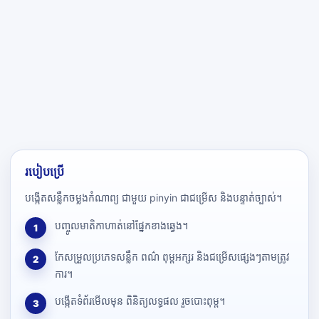
របៀបប្រើ
បង្កើតសន្លឹកចម្លងកំណាព្យ ជាមួយ pinyin ជាជម្រើស និងបន្ទាត់ច្បាស់។
បញ្ចូលមាតិកាហាត់នៅផ្នែកខាងឆ្វេង។
1
កែសម្រួលប្រភេទសន្លឹក ពណ៌ ពុម្ពអក្សរ និងជម្រើសផ្សេងៗតាមត្រូវ
2
ការ។
បង្កើតទំព័រមើលមុន ពិនិត្យលទ្ធផល រួចបោះពុម្ព។
3