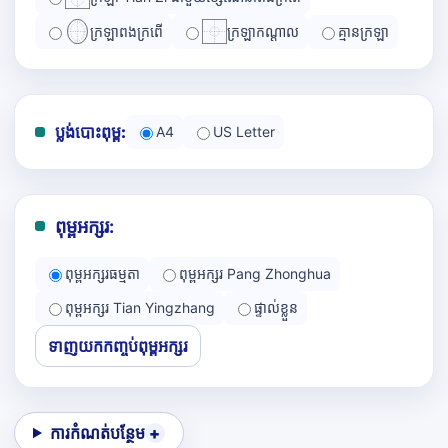
ក្រឡាពងក្រពើ
ក្រឡាកណ្ដាល
គ្មានក្រឡា
ប្លង់បោះពុម្ព:
A4
US Letter
ពុម្ពអក្សរ:
ពុម្ពអក្សរធម្មតា
ពុម្ពអក្សរ Pang Zhonghua
ពុម្ពអក្សរ Tian Yingzhang
ផ្ទាល់ខ្លួន
ទាញយកកញ្ចប់ពុម្ពអក្សរ
ការកំណត់បន្ថែម