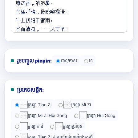
រួមបញ្ចូល pinyin:
បាទ/ចាស
ទេ
ប្រភេទសន្លឹក:
ក្រឡា Tian Zi
ក្រឡា Mi Zi
ក្រឡា Mi Zi Hui Gong
ក្រឡា Hui Gong
ក្រឡាការ៉េ
ក្រឡាប្រាំបួន
ក្រឡា Tian Zi ជាមួយខ្សែណែនាំពងក្រពើ