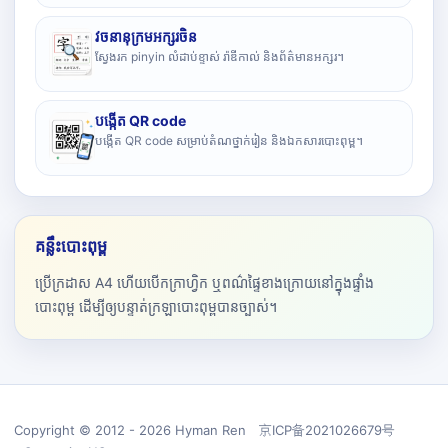
វចនានុក្រមអក្សរចិន
ស្វែងរក pinyin លំដាប់ខ្ទាស់ រ៉ាឌីកាល់ និងព័ត៌មានអក្សរ។
បង្កើត QR code
បង្កើត QR code សម្រាប់តំណថ្នាក់រៀន និងឯកសារបោះពុម្ព។
គន្លឹះបោះពុម្ព
ប្រើក្រដាស A4 ហើយបើកក្រាហ្វិក ឬពណ៌ផ្ទៃខាងក្រោយនៅក្នុងផ្ទាំង
បោះពុម្ព ដើម្បីឲ្យបន្ទាត់ក្រឡាបោះពុម្ពបានច្បាស់។
Copyright © 2012 - 2026 Hyman Ren 京ICP备2021026679号