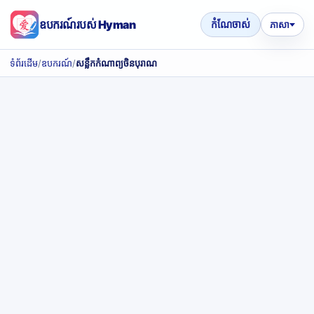
ឧបករណ៍របស់ Hyman
កំណែចាស់
ភាសា
ទំព័រដើម
/
ឧបករណ៍
/
សន្លឹកកំណាព្យចិនបុរាណ