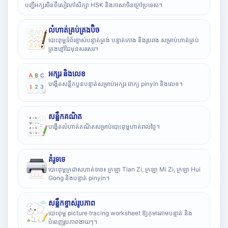
បញ្ជីអក្សរចិនពីសៀវភៅសិក្សា HSK និងភាសាចិនក្រៅប្រទេស។
លំហាត់គ្រប់គ្រងប៊ិច
បោះពុម្ពទំព័រខ្ទាស់បន្ទាត់ត្រង់ បន្ទាត់កោង និងរូបរាង សម្រាប់ហាត់គ្រប់
គ្រងខ្មៅដៃមុនសរសេរ។
អក្សរ និងលេខ
បង្កើតសន្លឹកបួនបន្ទាត់សម្រាប់អក្សរ ពាក្យ pinyin និងលេខ។
សន្លឹកគណិត
បង្កើតលំហាត់គណិតសម្រាប់បោះពុម្ពហាត់រាល់ថ្ងៃ។
គំរូទទេ
បោះពុម្ពក្រដាសហាត់ទទេ៖ ក្រឡា Tian Zi, ក្រឡា Mi Zi, ក្រឡា Hui
Gong និងបន្ទាត់ pinyin។
សន្លឹកខ្ទាស់រូបភាព
បោះពុម្ព picture tracing worksheet ឱ្យកុមារតាមបន្ទាត់ និង
បំពេញរូបភាពងាយៗ។