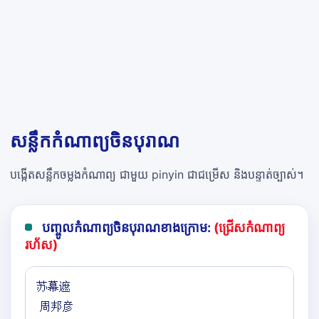
សន្លឹកកំណាព្យចិនបុរាណ
បង្កើតសន្លឹកចម្លងកំណាព្យ ជាមួយ pinyin ជាជម្រើស និងបន្ទាត់ច្បាស់។
បញ្ចូលកំណាព្យចិនបុរាណខាងក្រោម:
(ជ្រើសកំណាព្យ
រហ័ស)