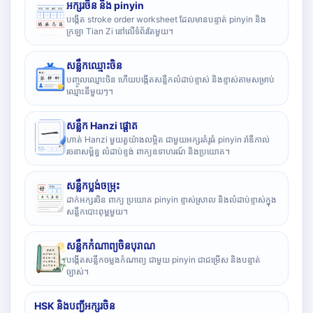
អក្សរចិន និង pinyin
បង្កើត stroke order worksheet ដែលមានបន្ទាត់ pinyin និង
ក្រឡា Tian Zi នៅលើទំព័រតែមួយ។
សន្លឹកឈ្មោះចិន
បញ្ចូលឈ្មោះចិន ហើយបង្កើតសន្លឹកលំដាប់ខ្ទាស់ និងខ្ទាស់តាមសម្រាប់
ឈ្មោះនីមួយៗ។
សន្លឹក Hanzi ផ្តោត
ហាត់ Hanzi មួយតួយ៉ាងលម្អិត ជាមួយអក្សរគំរូធំ pinyin រ៉ាឌីកាល់
រចនាសម្ព័ន្ធ លំដាប់ខ្ទង់ ពាក្យឧទាហរណ៍ និងប្រយោគ។
សន្លឹកប្លង់ចម្រុះ
ដាក់អក្សរចិន ពាក្យ ប្រយោគ pinyin ខ្ទាស់ស្រាល និងលំដាប់ខ្ទាស់ក្នុង
សន្លឹកបោះពុម្ពមួយ។
សន្លឹកកំណាព្យចិនបុរាណ
បង្កើតសន្លឹកចម្លងកំណាព្យ ជាមួយ pinyin ជាជម្រើស និងបន្ទាត់
ច្បាស់។
HSK និងបញ្ជីអក្សរចិន