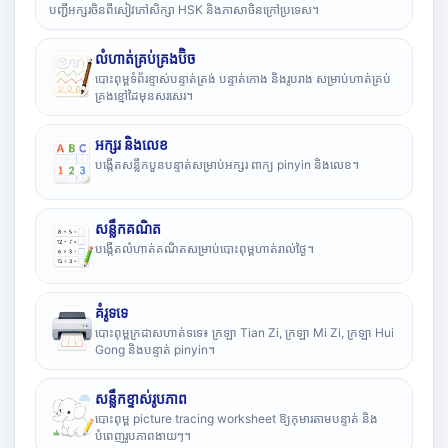
បញ្ជីអក្សរចិនពីសៀវភៅសិក្សា HSK និងភាសាចិនក្រៅប្រទេស។
លំហាត់គ្រប់គ្រងប៊ិច
បោះពុម្ពទំព័រខ្ទាស់បន្ទាត់ត្រង់ បន្ទាត់កោង និងរូបរាង សម្រាប់ហាត់គ្រប់
គ្រងខ្មៅដៃមុនសរសេរ។
អក្សរ និងលេខ
បង្កើតសន្លឹកបួនបន្ទាត់សម្រាប់អក្សរ ពាក្យ pinyin និងលេខ។
សន្លឹកគណិត
បង្កើតលំហាត់គណិតសម្រាប់បោះពុម្ពហាត់រាល់ថ្ងៃ។
គំរូទទេ
បោះពុម្ពក្រដាសហាត់ទទេ៖ ក្រឡា Tian Zi, ក្រឡា Mi Zi, ក្រឡា Hui
Gong និងបន្ទាត់ pinyin។
សន្លឹកខ្ទាស់រូបភាព
បោះពុម្ព picture tracing worksheet ឱ្យកុមារតាមបន្ទាត់ និង
បំពេញរូបភាពងាយៗ។