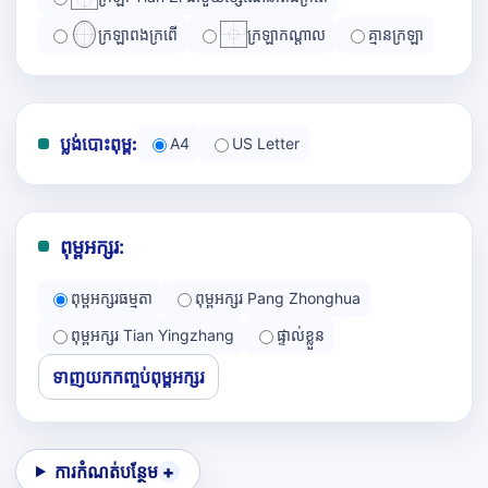
ក្រឡាពងក្រពើ
ក្រឡាកណ្ដាល
គ្មានក្រឡា
ប្លង់បោះពុម្ព:
A4
US Letter
ពុម្ពអក្សរ:
ពុម្ពអក្សរធម្មតា
ពុម្ពអក្សរ Pang Zhonghua
ពុម្ពអក្សរ Tian Yingzhang
ផ្ទាល់ខ្លួន
ទាញយកកញ្ចប់ពុម្ពអក្សរ
ការកំណត់បន្ថែម