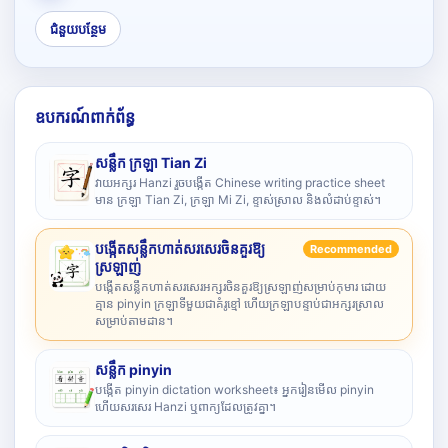
ជំនួយបន្ថែម
ឧបករណ៍ពាក់ព័ន្ធ
សន្លឹក ក្រឡា Tian Zi
វាយអក្សរ Hanzi រួចបង្កើត Chinese writing practice sheet
មាន ក្រឡា Tian Zi, ក្រឡា Mi Zi, ខ្ទាស់ស្រាល និងលំដាប់ខ្ទាស់។
បង្កើតសន្លឹកហាត់សរសេរចិនគួរឱ្យ
Recommended
ស្រឡាញ់
បង្កើតសន្លឹកហាត់សរសេរអក្សរចិនគួរឱ្យស្រឡាញ់សម្រាប់កុមារ ដោយ
គ្មាន pinyin ក្រឡាទីមួយជាគំរូខ្មៅ ហើយក្រឡាបន្ទាប់ជាអក្សរស្រាល
សម្រាប់តាមដាន។
សន្លឹក pinyin
បង្កើត pinyin dictation worksheet៖ អ្នករៀនមើល pinyin
ហើយសរសេរ Hanzi ឬពាក្យដែលត្រូវគ្នា។