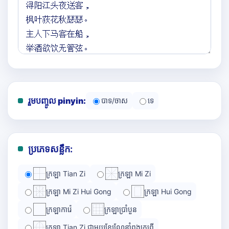
រួមបញ្ចូល pinyin:
បាទ/ចាស
ទេ
ប្រភេទសន្លឹក:
ក្រឡា Tian Zi
ក្រឡា Mi Zi
ក្រឡា Mi Zi Hui Gong
ក្រឡា Hui Gong
ក្រឡាការ៉េ
ក្រឡាប្រាំបួន
ក្រឡា Tian Zi ជាមួយខ្សែណែនាំពងក្រពើ