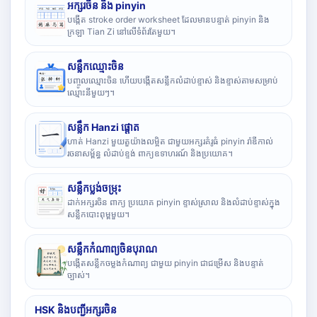
អក្សរចិន និង pinyin
បង្កើត stroke order worksheet ដែលមានបន្ទាត់ pinyin និង
ក្រឡា Tian Zi នៅលើទំព័រតែមួយ។
សន្លឹកឈ្មោះចិន
បញ្ចូលឈ្មោះចិន ហើយបង្កើតសន្លឹកលំដាប់ខ្ទាស់ និងខ្ទាស់តាមសម្រាប់
ឈ្មោះនីមួយៗ។
សន្លឹក Hanzi ផ្តោត
ហាត់ Hanzi មួយតួយ៉ាងលម្អិត ជាមួយអក្សរគំរូធំ pinyin រ៉ាឌីកាល់
រចនាសម្ព័ន្ធ លំដាប់ខ្ទង់ ពាក្យឧទាហរណ៍ និងប្រយោគ។
សន្លឹកប្លង់ចម្រុះ
ដាក់អក្សរចិន ពាក្យ ប្រយោគ pinyin ខ្ទាស់ស្រាល និងលំដាប់ខ្ទាស់ក្នុង
សន្លឹកបោះពុម្ពមួយ។
សន្លឹកកំណាព្យចិនបុរាណ
បង្កើតសន្លឹកចម្លងកំណាព្យ ជាមួយ pinyin ជាជម្រើស និងបន្ទាត់
ច្បាស់។
HSK និងបញ្ជីអក្សរចិន