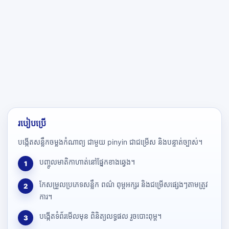
របៀបប្រើ
បង្កើតសន្លឹកចម្លងកំណាព្យ ជាមួយ pinyin ជាជម្រើស និងបន្ទាត់ច្បាស់។
បញ្ចូលមាតិកាហាត់នៅផ្នែកខាងឆ្វេង។
1
កែសម្រួលប្រភេទសន្លឹក ពណ៌ ពុម្ពអក្សរ និងជម្រើសផ្សេងៗតាមត្រូវ
2
ការ។
បង្កើតទំព័រមើលមុន ពិនិត្យលទ្ធផល រួចបោះពុម្ព។
3