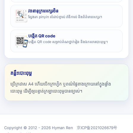
វចនានុក្រមអក្សរចិន
ស្វែងរក pinyin លំដាប់ខ្ទាស់ រ៉ាឌីកាល់ និងព័ត៌មានអក្សរ។
បង្កើត QR code
បង្កើត QR code សម្រាប់តំណថ្នាក់រៀន និងឯកសារបោះពុម្ព។
គន្លឹះបោះពុម្ព
ប្រើក្រដាស A4 ហើយបើកក្រាហ្វិក ឬពណ៌ផ្ទៃខាងក្រោយនៅក្នុងផ្ទាំង
បោះពុម្ព ដើម្បីឲ្យបន្ទាត់ក្រឡាបោះពុម្ពបានច្បាស់។
Copyright © 2012 - 2026 Hyman Ren 京ICP备2021026679号