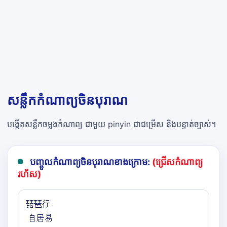
សន្លឹកកំណាព្យចិនបុរាណ
បង្កើតសន្លឹកចម្លងកំណាព្យ ជាមួយ pinyin ជាជម្រើស និងបន្ទាត់ច្បាស់។
បញ្ចូលកំណាព្យចិនបុរាណខាងក្រោម:
(ជ្រើសកំណាព្យ
រហ័ស)