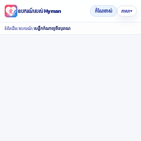
ឧបករណ៍របស់ Hyman
កំណែចាស់
ភាសា
ទំព័រដើម
/
ឧបករណ៍
/
សន្លឹកកំណាព្យចិនបុរាណ