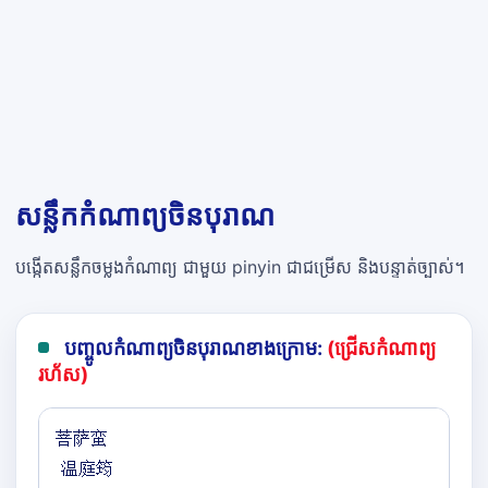
សន្លឹកកំណាព្យចិនបុរាណ
បង្កើតសន្លឹកចម្លងកំណាព្យ ជាមួយ pinyin ជាជម្រើស និងបន្ទាត់ច្បាស់។
បញ្ចូលកំណាព្យចិនបុរាណខាងក្រោម:
(ជ្រើសកំណាព្យ
រហ័ស)