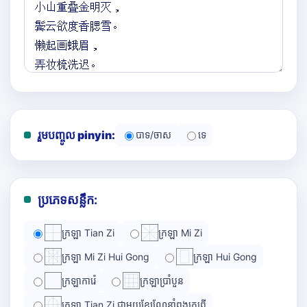
រួមបញ្ចូល pinyin:
បាទ/ចាស
ទេ
ប្រភេទសន្លឹក:
ក្រឡា Tian Zi
ក្រឡា Mi Zi
ក្រឡា Mi Zi Hui Gong
ក្រឡា Hui Gong
ក្រឡាការ៉េ
ក្រឡាប្រាំបួន
ក្រឡា Tian Zi ជាមួយខ្សែណែនាំពងក្រពើ