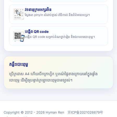
វចនានុក្រមអក្សរចិន
ស្វែងរក pinyin លំដាប់ខ្ទាស់ រ៉ាឌីកាល់ និងព័ត៌មានអក្សរ។
បង្កើត QR code
បង្កើត QR code សម្រាប់តំណថ្នាក់រៀន និងឯកសារបោះពុម្ព។
គន្លឹះបោះពុម្ព
ប្រើក្រដាស A4 ហើយបើកក្រាហ្វិក ឬពណ៌ផ្ទៃខាងក្រោយនៅក្នុងផ្ទាំង
បោះពុម្ព ដើម្បីឲ្យបន្ទាត់ក្រឡាបោះពុម្ពបានច្បាស់។
Copyright © 2012 - 2026 Hyman Ren 京ICP备2021026679号