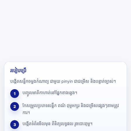
របៀបប្រើ
បង្កើតសន្លឹកចម្លងកំណាព្យ ជាមួយ pinyin ជាជម្រើស និងបន្ទាត់ច្បាស់។
បញ្ចូលមាតិកាហាត់នៅផ្នែកខាងឆ្វេង។
1
កែសម្រួលប្រភេទសន្លឹក ពណ៌ ពុម្ពអក្សរ និងជម្រើសផ្សេងៗតាមត្រូវ
2
ការ។
បង្កើតទំព័រមើលមុន ពិនិត្យលទ្ធផល រួចបោះពុម្ព។
3