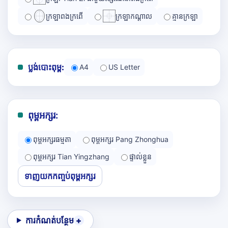
ក្រឡាពងក្រពើ
ក្រឡាកណ្ដាល
គ្មានក្រឡា
ប្លង់បោះពុម្ព:
A4
US Letter
ពុម្ពអក្សរ:
ពុម្ពអក្សរធម្មតា
ពុម្ពអក្សរ Pang Zhonghua
ពុម្ពអក្សរ Tian Yingzhang
ផ្ទាល់ខ្លួន
ទាញយកកញ្ចប់ពុម្ពអក្សរ
ការកំណត់បន្ថែម