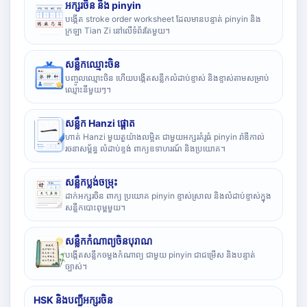
អក្សរចិន និង pinyin
បង្កើត stroke order worksheet ដែលមានបន្ទាត់ pinyin និង
ក្រឡា Tian Zi នៅលើទំព័រតែមួយ។
សន្លឹកឈ្មោះចិន
បញ្ចូលឈ្មោះចិន ហើយបង្កើតសន្លឹកលំដាប់ខ្ទាស់ និងខ្ទាស់តាមសម្រាប់
ឈ្មោះនីមួយៗ។
សន្លឹក Hanzi ផ្តោត
ហាត់ Hanzi មួយតួយ៉ាងលម្អិត ជាមួយអក្សរគំរូធំ pinyin រ៉ាឌីកាល់
រចនាសម្ព័ន្ធ លំដាប់ខ្ទង់ ពាក្យឧទាហរណ៍ និងប្រយោគ។
សន្លឹកប្លង់ចម្រុះ
ដាក់អក្សរចិន ពាក្យ ប្រយោគ pinyin ខ្ទាស់ស្រាល និងលំដាប់ខ្ទាស់ក្នុង
សន្លឹកបោះពុម្ពមួយ។
សន្លឹកកំណាព្យចិនបុរាណ
បង្កើតសន្លឹកចម្លងកំណាព្យ ជាមួយ pinyin ជាជម្រើស និងបន្ទាត់
ច្បាស់។
HSK និងបញ្ជីអក្សរចិន