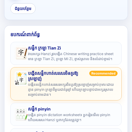
ជំនួយបន្ថែម
ឧបករណ៍ពាក់ព័ន្ធ
សន្លឹក ក្រឡា Tian Zi
វាយអក្សរ Hanzi រួចបង្កើត Chinese writing practice sheet
មាន ក្រឡា Tian Zi, ក្រឡា Mi Zi, ខ្ទាស់ស្រាល និងលំដាប់ខ្ទាស់។
បង្កើតសន្លឹកហាត់សរសេរចិនគួរឱ្យ
Recommended
ស្រឡាញ់
បង្កើតសន្លឹកហាត់សរសេរអក្សរចិនគួរឱ្យស្រឡាញ់សម្រាប់កុមារ ដោយ
គ្មាន pinyin ក្រឡាទីមួយជាគំរូខ្មៅ ហើយក្រឡាបន្ទាប់ជាអក្សរស្រាល
សម្រាប់តាមដាន។
សន្លឹក pinyin
បង្កើត pinyin dictation worksheet៖ អ្នករៀនមើល pinyin
ហើយសរសេរ Hanzi ឬពាក្យដែលត្រូវគ្នា។