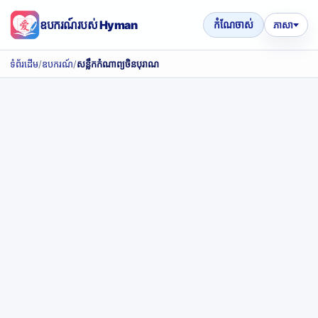
ឧបករណ៍របស់ Hyman
កំណែចាស់
ភាសា
ទំព័រដើម
/
ឧបករណ៍
/
សន្លឹកកំណាព្យចិនបុរាណ