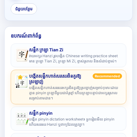
ជំនួយបន្ថែម
ឧបករណ៍ពាក់ព័ន្ធ
សន្លឹក ក្រឡា Tian Zi
វាយអក្សរ Hanzi រួចបង្កើត Chinese writing practice sheet
មាន ក្រឡា Tian Zi, ក្រឡា Mi Zi, ខ្ទាស់ស្រាល និងលំដាប់ខ្ទាស់។
បង្កើតសន្លឹកហាត់សរសេរចិនគួរឱ្យ
Recommended
ស្រឡាញ់
បង្កើតសន្លឹកហាត់សរសេរអក្សរចិនគួរឱ្យស្រឡាញ់សម្រាប់កុមារ ដោយ
គ្មាន pinyin ក្រឡាទីមួយជាគំរូខ្មៅ ហើយក្រឡាបន្ទាប់ជាអក្សរស្រាល
សម្រាប់តាមដាន។
សន្លឹក pinyin
បង្កើត pinyin dictation worksheet៖ អ្នករៀនមើល pinyin
ហើយសរសេរ Hanzi ឬពាក្យដែលត្រូវគ្នា។