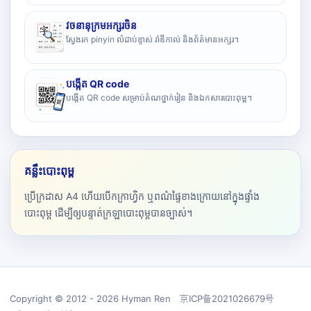
វចនានុក្រមអក្សរចិន
ស្វែងរក pinyin លំដាប់ខ្ទាស់ រ៉ាឌីកាល់ និងព័ត៌មានអក្សរ។
បង្កើត QR code
បង្កើត QR code សម្រាប់តំណថ្នាក់រៀន និងឯកសារបោះពុម្ព។
គន្លឹះបោះពុម្ព
ប្រើក្រដាស A4 ហើយបើកក្រាហ្វិក ឬពណ៌ផ្ទៃខាងក្រោយនៅក្នុងផ្ទាំង
បោះពុម្ព ដើម្បីឲ្យបន្ទាត់ក្រឡាបោះពុម្ពបានច្បាស់។
Copyright © 2012 - 2026 Hyman Ren 京ICP备2021026679号