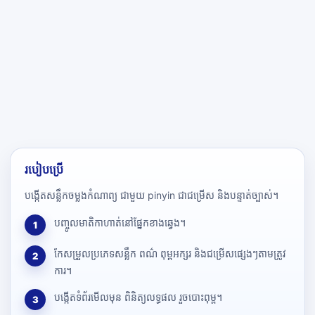
របៀបប្រើ
បង្កើតសន្លឹកចម្លងកំណាព្យ ជាមួយ pinyin ជាជម្រើស និងបន្ទាត់ច្បាស់។
បញ្ចូលមាតិកាហាត់នៅផ្នែកខាងឆ្វេង។
1
កែសម្រួលប្រភេទសន្លឹក ពណ៌ ពុម្ពអក្សរ និងជម្រើសផ្សេងៗតាមត្រូវ
2
ការ។
បង្កើតទំព័រមើលមុន ពិនិត្យលទ្ធផល រួចបោះពុម្ព។
3