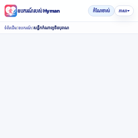
ឧបករណ៍របស់ Hyman
កំណែចាស់
ភាសា
ទំព័រដើម
/
ឧបករណ៍
/
សន្លឹកកំណាព្យចិនបុរាណ