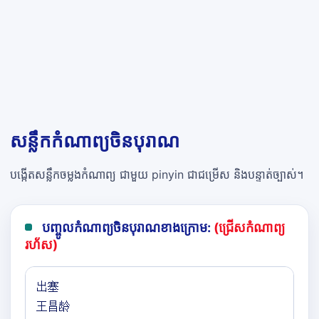
សន្លឹកកំណាព្យចិនបុរាណ
បង្កើតសន្លឹកចម្លងកំណាព្យ ជាមួយ pinyin ជាជម្រើស និងបន្ទាត់ច្បាស់។
បញ្ចូលកំណាព្យចិនបុរាណខាងក្រោម:
(ជ្រើសកំណាព្យ
រហ័ស)