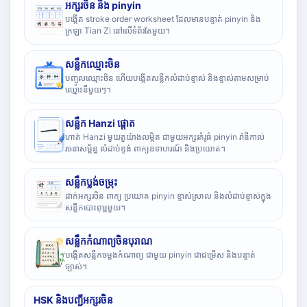
អក្សរចិន និង pinyin
បង្កើត stroke order worksheet ដែលមានបន្ទាត់ pinyin និង
ក្រឡា Tian Zi នៅលើទំព័រតែមួយ។
សន្លឹកឈ្មោះចិន
បញ្ចូលឈ្មោះចិន ហើយបង្កើតសន្លឹកលំដាប់ខ្ទាស់ និងខ្ទាស់តាមសម្រាប់
ឈ្មោះនីមួយៗ។
សន្លឹក Hanzi ផ្តោត
ហាត់ Hanzi មួយតួយ៉ាងលម្អិត ជាមួយអក្សរគំរូធំ pinyin រ៉ាឌីកាល់
រចនាសម្ព័ន្ធ លំដាប់ខ្ទង់ ពាក្យឧទាហរណ៍ និងប្រយោគ។
សន្លឹកប្លង់ចម្រុះ
ដាក់អក្សរចិន ពាក្យ ប្រយោគ pinyin ខ្ទាស់ស្រាល និងលំដាប់ខ្ទាស់ក្នុង
សន្លឹកបោះពុម្ពមួយ។
សន្លឹកកំណាព្យចិនបុរាណ
បង្កើតសន្លឹកចម្លងកំណាព្យ ជាមួយ pinyin ជាជម្រើស និងបន្ទាត់
ច្បាស់។
HSK និងបញ្ជីអក្សរចិន