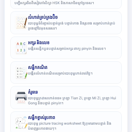
បញ្ជីអក្សរចិនពីសៀវភៅសិក្សា HSK និងភាសាចិនក្រៅប្រទេស។
លំហាត់គ្រប់គ្រងប៊ិច
បោះពុម្ពទំព័រខ្ទាស់បន្ទាត់ត្រង់ បន្ទាត់កោង និងរូបរាង សម្រាប់ហាត់គ្រប់
គ្រងខ្មៅដៃមុនសរសេរ។
អក្សរ និងលេខ
បង្កើតសន្លឹកបួនបន្ទាត់សម្រាប់អក្សរ ពាក្យ pinyin និងលេខ។
សន្លឹកគណិត
បង្កើតលំហាត់គណិតសម្រាប់បោះពុម្ពហាត់រាល់ថ្ងៃ។
គំរូទទេ
បោះពុម្ពក្រដាសហាត់ទទេ៖ ក្រឡា Tian Zi, ក្រឡា Mi Zi, ក្រឡា Hui
Gong និងបន្ទាត់ pinyin។
សន្លឹកខ្ទាស់រូបភាព
បោះពុម្ព picture tracing worksheet ឱ្យកុមារតាមបន្ទាត់ និង
បំពេញរូបភាពងាយៗ។