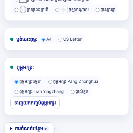
ក្រឡាពងក្រពើ
ក្រឡាកណ្ដាល
គ្មានក្រឡា
ប្លង់បោះពុម្ព:
A4
US Letter
ពុម្ពអក្សរ:
ពុម្ពអក្សរធម្មតា
ពុម្ពអក្សរ Pang Zhonghua
ពុម្ពអក្សរ Tian Yingzhang
ផ្ទាល់ខ្លួន
ទាញយកកញ្ចប់ពុម្ពអក្សរ
ការកំណត់បន្ថែម