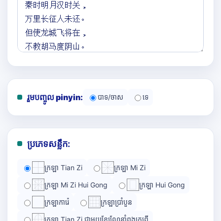
រួមបញ្ចូល pinyin:
បាទ/ចាស
ទេ
ប្រភេទសន្លឹក:
ក្រឡា Tian Zi
ក្រឡា Mi Zi
ក្រឡា Mi Zi Hui Gong
ក្រឡា Hui Gong
ក្រឡាការ៉េ
ក្រឡាប្រាំបួន
ក្រឡា Tian Zi ជាមួយខ្សែណែនាំពងក្រពើ