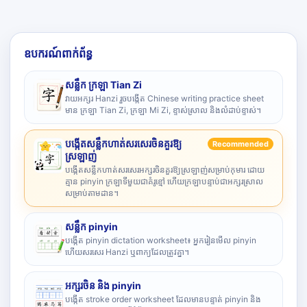
ឧបករណ៍ពាក់ព័ន្ធ
សន្លឹក ក្រឡា Tian Zi
វាយអក្សរ Hanzi រួចបង្កើត Chinese writing practice sheet
មាន ក្រឡា Tian Zi, ក្រឡា Mi Zi, ខ្ទាស់ស្រាល និងលំដាប់ខ្ទាស់។
បង្កើតសន្លឹកហាត់សរសេរចិនគួរឱ្យ
Recommended
ស្រឡាញ់
បង្កើតសន្លឹកហាត់សរសេរអក្សរចិនគួរឱ្យស្រឡាញ់សម្រាប់កុមារ ដោយ
គ្មាន pinyin ក្រឡាទីមួយជាគំរូខ្មៅ ហើយក្រឡាបន្ទាប់ជាអក្សរស្រាល
សម្រាប់តាមដាន។
សន្លឹក pinyin
បង្កើត pinyin dictation worksheet៖ អ្នករៀនមើល pinyin
ហើយសរសេរ Hanzi ឬពាក្យដែលត្រូវគ្នា។
អក្សរចិន និង pinyin
បង្កើត stroke order worksheet ដែលមានបន្ទាត់ pinyin និង