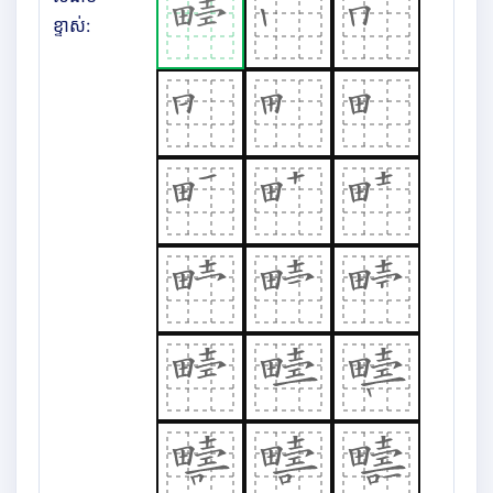
ខ្ទាស់: