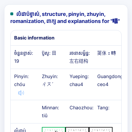
លំដាប់ខ្ទាស់, structure, pinyin, zhuyin,
romanization, ពាក្យ and explanations for "
疇
"
Basic information
ចំនួនខ្ទាស់:
ប៊ូសូ: 田
រចនាសម្ព័ន្ធ:
简体：
畴
19
左右结构
Pinyin:
Zhuyin:
Yueping:
Guangdong:
chóu
ㄔㄡˊ
chau4
ceo4
Minnan:
Chaozhou:
Tang:
tiû
លំដាប់