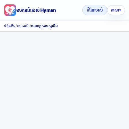
ឧបករណ៍របស់ Hyman
កំណែចាស់
ភាសា
ទំព័រដើម
/
ឧបករណ៍
/
វចនានុក្រមអក្សរចិន