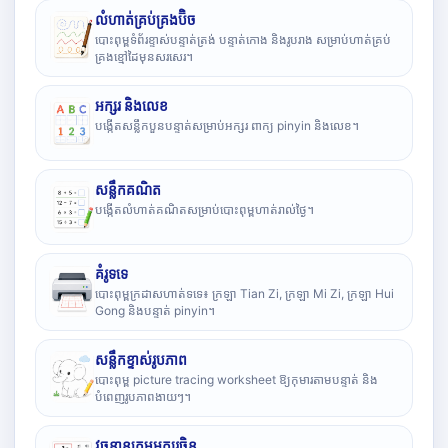
លំហាត់គ្រប់គ្រងប៊ិច
បោះពុម្ពទំព័រខ្ទាស់បន្ទាត់ត្រង់ បន្ទាត់កោង និងរូបរាង សម្រាប់ហាត់គ្រប់
គ្រងខ្មៅដៃមុនសរសេរ។
អក្សរ និងលេខ
បង្កើតសន្លឹកបួនបន្ទាត់សម្រាប់អក្សរ ពាក្យ pinyin និងលេខ។
សន្លឹកគណិត
បង្កើតលំហាត់គណិតសម្រាប់បោះពុម្ពហាត់រាល់ថ្ងៃ។
គំរូទទេ
បោះពុម្ពក្រដាសហាត់ទទេ៖ ក្រឡា Tian Zi, ក្រឡា Mi Zi, ក្រឡា Hui
Gong និងបន្ទាត់ pinyin។
សន្លឹកខ្ទាស់រូបភាព
បោះពុម្ព picture tracing worksheet ឱ្យកុមារតាមបន្ទាត់ និង
បំពេញរូបភាពងាយៗ។
វចនានុក្រមអក្សរចិន