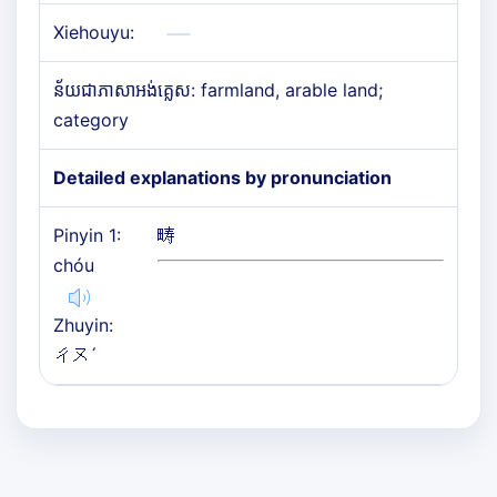
Xiehouyu:
ន័យជាភាសាអង់គ្លេស: farmland, arable land;
category
Detailed explanations by pronunciation
Pinyin 1:
畴
chóu
Zhuyin:
ㄔㄡˊ