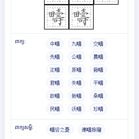
ពាក្យ:
中疇
九疇
交疇
先疇
公疇
農疇
疋疇
原疇
衕疇
君疇
失疇
平疇
故疇
新疇
桑疇
民疇
沃疇
珍疇
ពាក្យសម្តី:
疇咨之憂
連疇接隴