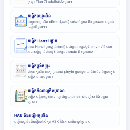
ក្រឡា Tian Zi នៅលើទំព័រតែមួយ។
សន្លឹកឈ្មោះចិន
បញ្ចូលឈ្មោះចិន ហើយបង្កើតសន្លឹកលំដាប់ខ្ទាស់ និងខ្ទាស់តាមសម្រាប់
ឈ្មោះនីមួយៗ។
សន្លឹក Hanzi ផ្តោត
ហាត់ Hanzi មួយតួយ៉ាងលម្អិត ជាមួយអក្សរគំរូធំ pinyin រ៉ាឌីកាល់
រចនាសម្ព័ន្ធ លំដាប់ខ្ទង់ ពាក្យឧទាហរណ៍ និងប្រយោគ។
សន្លឹកប្លង់ចម្រុះ
ដាក់អក្សរចិន ពាក្យ ប្រយោគ pinyin ខ្ទាស់ស្រាល និងលំដាប់ខ្ទាស់ក្នុង
សន្លឹកបោះពុម្ពមួយ។
សន្លឹកកំណាព្យចិនបុរាណ
បង្កើតសន្លឹកចម្លងកំណាព្យ ជាមួយ pinyin ជាជម្រើស និងបន្ទាត់
ច្បាស់។
HSK និងបញ្ជីអក្សរចិន
បញ្ជីអក្សរចិនពីសៀវភៅសិក្សា HSK និងភាសាចិនក្រៅប្រទេស។