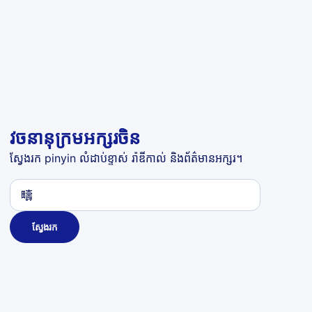
វចនានុក្រមអក្សរចិន
ស្វែងរក pinyin លំដាប់ខ្ទាស់ រ៉ាឌីកាល់ និងព័ត៌មានអក្សរ។
ស្វែងរក