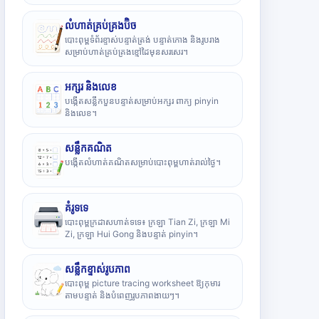
លំហាត់គ្រប់គ្រងប៊ិច
បោះពុម្ពទំព័រខ្ទាស់បន្ទាត់ត្រង់ បន្ទាត់កោង និងរូបរាង
សម្រាប់ហាត់គ្រប់គ្រងខ្មៅដៃមុនសរសេរ។
អក្សរ និងលេខ
បង្កើតសន្លឹកបួនបន្ទាត់សម្រាប់អក្សរ ពាក្យ pinyin
និងលេខ។
សន្លឹកគណិត
បង្កើតលំហាត់គណិតសម្រាប់បោះពុម្ពហាត់រាល់ថ្ងៃ។
គំរូទទេ
បោះពុម្ពក្រដាសហាត់ទទេ៖ ក្រឡា Tian Zi, ក្រឡា Mi
Zi, ក្រឡា Hui Gong និងបន្ទាត់ pinyin។
សន្លឹកខ្ទាស់រូបភាព
បោះពុម្ព picture tracing worksheet ឱ្យកុមារ
តាមបន្ទាត់ និងបំពេញរូបភាពងាយៗ។