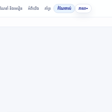
រណែនាំ និងមេរៀន
អំពីយើង
គាំទ្រ
កំណែចាស់
ភាសា