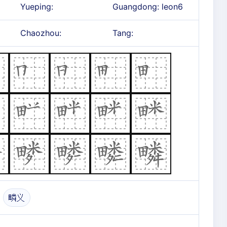
Yueping:
Guangdong: leon6
Chaozhou:
Tang:
疄义