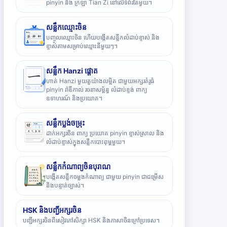
pinyin និង ក្រឡា Tian Zi នៅលើទំព័រតែមួយ។
សន្លឹកឈ្មោះចិន
បញ្ចូលឈ្មោះចិន ហើយបង្កើតសន្លឹកលំដាប់ខ្ទាស់ និង
ខ្ទាស់តាមសម្រាប់ឈ្មោះនីមួយៗ។
សន្លឹក Hanzi ផ្តោត
ហាត់ Hanzi មួយតួយ៉ាងលម្អិត ជាមួយអក្សរគំរូធំ
pinyin រ៉ាឌីកាល់ រចនាសម្ព័ន្ធ លំដាប់ខ្ទង់ ពាក្យ
ឧទាហរណ៍ និងប្រយោគ។
សន្លឹកប្លង់ចម្រុះ
ដាក់អក្សរចិន ពាក្យ ប្រយោគ pinyin ខ្ទាស់ស្រាល និង
លំដាប់ខ្ទាស់ក្នុងសន្លឹកបោះពុម្ពមួយ។
សន្លឹកកំណាព្យចិនបុរាណ
បង្កើតសន្លឹកចម្លងកំណាព្យ ជាមួយ pinyin ជាជម្រើស
និងបន្ទាត់ច្បាស់។
HSK និងបញ្ជីអក្សរចិន
បញ្ជីអក្សរចិនពីសៀវភៅសិក្សា HSK និងភាសាចិនក្រៅប្រទេស។