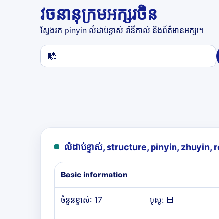
វចនានុក្រមអក្សរចិន
ស្វែងរក pinyin លំដាប់ខ្ទាស់ រ៉ាឌីកាល់ និងព័ត៌មានអក្សរ។
លំដាប់ខ្ទាស់, structure, pinyin, zhuyin,
Basic information
ចំនួនខ្ទាស់: 17
ប៊ូសូ: 田