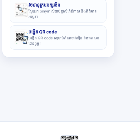
វចនានុក្រមអក្សរចិន
ស្វែងរក pinyin លំដាប់ខ្ទាស់ រ៉ាឌីកាល់ និងព័ត៌មាន
អក្សរ។
បង្កើត QR code
បង្កើត QR code សម្រាប់តំណថ្នាក់រៀន និងឯកសារ
បោះពុម្ព។