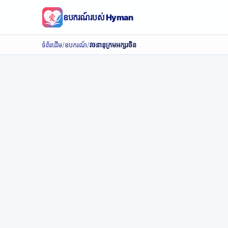
ឧបករណ៍របស់ Hyman
ទំព័រដើម
/
ឧបករណ៍
/
វចនានុក្រមអក្សរចិន