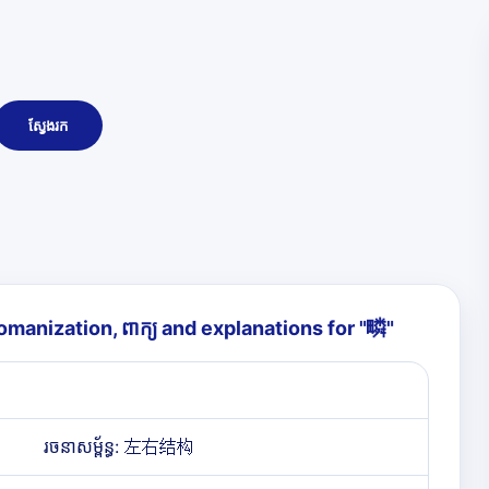
ស្វែងរក
 romanization, ពាក្យ and explanations for "
疄
"
រចនាសម្ព័ន្ធ: 左右结构