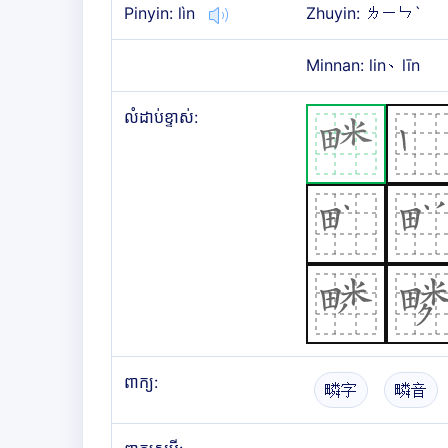
Pinyin: lìn
Zhuyin: ㄌㄧㄣˋ
Minnan: lin、līn
លំដាប់ខ្ទាស់:
ពាក្យ:
疄字
疄音