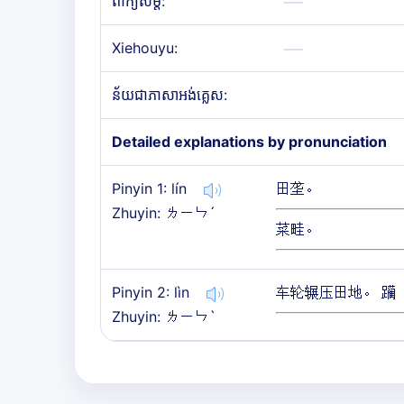
ពាក្យសម្តី:
Xiehouyu:
ន័យជាភាសាអង់គ្លេស:
Detailed explanations by pronunciation
Pinyin 1: lín
田垄。
Zhuyin: ㄌㄧㄣˊ
菜畦。
Pinyin 2: lìn
车轮辗压田地。 躏
Zhuyin: ㄌㄧㄣˋ