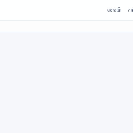
ឧបករណ៍
កា