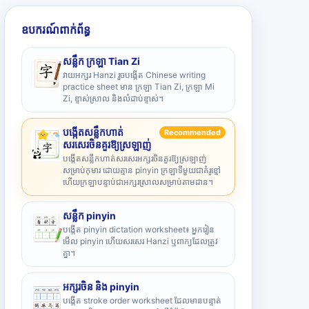
ឧបករណ៍ពាក់ព័ន្ធ
សន្លឹក ក្រឡា Tian Zi
វាយអក្សរ Hanzi រួចបង្កើត Chinese writing
practice sheet មាន ក្រឡា Tian Zi, ក្រឡា Mi
Zi, ខ្ទាស់ស្រាល និងលំដាប់ខ្ទាស់។
បង្កើតសន្លឹកហាត់
Recommended
សរសេរចិនគួរឱ្យស្រឡាញ់
បង្កើតសន្លឹកហាត់សរសេរអក្សរចិនគួរឱ្យស្រឡាញ់
សម្រាប់កុមារ ដោយគ្មាន pinyin ក្រឡាទីមួយជាគំរូខ្មៅ
ហើយក្រឡាបន្ទាប់ជាអក្សរស្រាលសម្រាប់តាមដាន។
សន្លឹក pinyin
បង្កើត pinyin dictation worksheet៖ អ្នករៀន
មើល pinyin ហើយសរសេរ Hanzi ឬពាក្យដែលត្រូវ
គ្នា។
អក្សរចិន និង pinyin
បង្កើត stroke order worksheet ដែលមានបន្ទាត់