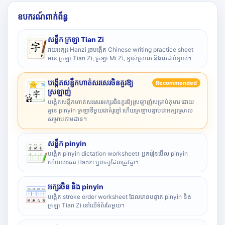
ឧបករណ៍ពាក់ព័ន្ធ
សន្លឹក ក្រឡា Tian Zi
វាយអក្សរ Hanzi រួចបង្កើត Chinese writing practice sheet
មាន ក្រឡា Tian Zi, ក្រឡា Mi Zi, ខ្ទាស់ស្រាល និងលំដាប់ខ្ទាស់។
បង្កើតសន្លឹកហាត់សរសេរចិនគួរឱ្យ
Recommended
ស្រឡាញ់
បង្កើតសន្លឹកហាត់សរសេរអក្សរចិនគួរឱ្យស្រឡាញ់សម្រាប់កុមារ ដោយ
គ្មាន pinyin ក្រឡាទីមួយជាគំរូខ្មៅ ហើយក្រឡាបន្ទាប់ជាអក្សរស្រាល
សម្រាប់តាមដាន។
សន្លឹក pinyin
បង្កើត pinyin dictation worksheet៖ អ្នករៀនមើល pinyin
ហើយសរសេរ Hanzi ឬពាក្យដែលត្រូវគ្នា។
អក្សរចិន និង pinyin
បង្កើត stroke order worksheet ដែលមានបន្ទាត់ pinyin និង
ក្រឡា Tian Zi នៅលើទំព័រតែមួយ។