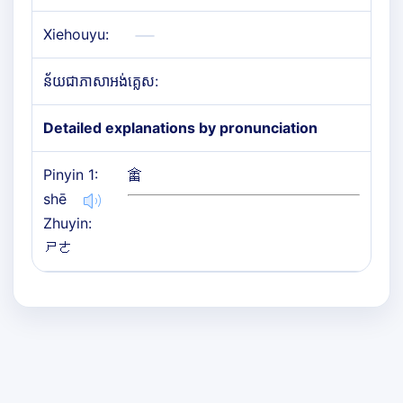
Xiehouyu:
ន័យជាភាសាអង់គ្លេស:
Detailed explanations by pronunciation
Pinyin 1:
畬
shē
Zhuyin:
ㄕㄜ