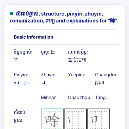
លំដាប់ខ្ទាស់, structure, pinyin, zhuyin,
romanization, ពាក្យ and explanations for "
畭
"
Basic information
ចំនួនខ្ទាស់:
ប៊ូសូ: 田
រចនាសម្ព័ន្ធ:
12
左右结构
Pinyin:
Zhuyin:
Yueping:
Guangdong:
yú
ㄩˊ
jyu4
Minnan:
Chaozhou:
Tang:
លំដាប់
ខ្ទាស់: