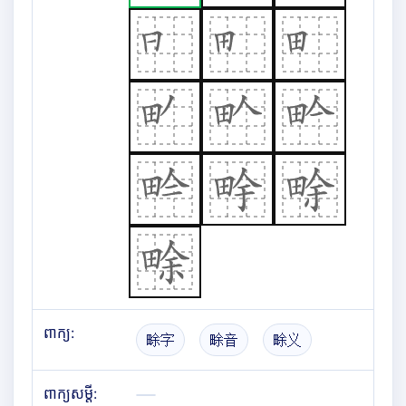
ពាក្យ:
畭字
畭音
畭义
ពាក្យសម្តី: