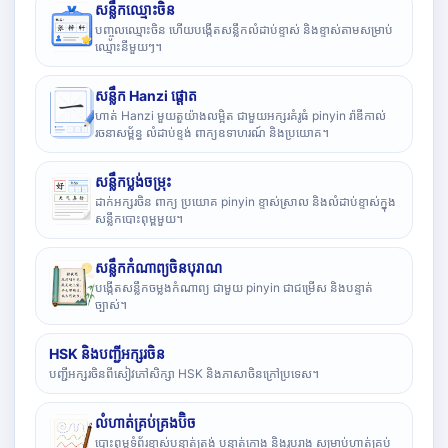
សន្លឹកឈ្មោះចិន
បញ្ចូលឈ្មោះចិន ហើយបង្កើតសន្លឹកលំដាប់ខ្ទាស់ និងខ្ទាស់តាមសម្រាប់
ឈ្មោះនីមួយៗ។
សន្លឹក Hanzi ផ្តោត
ហាត់ Hanzi មួយតួយ៉ាងលម្អិត ជាមួយអក្សរគំរូធំ pinyin រ៉ាឌីកាល់
រចនាសម្ព័ន្ធ លំដាប់ខ្ទង់ ពាក្យឧទាហរណ៍ និងប្រយោគ។
សន្លឹកប្លង់ចម្រុះ
ដាក់អក្សរចិន ពាក្យ ប្រយោគ pinyin ខ្ទាស់ស្រាល និងលំដាប់ខ្ទាស់ក្នុង
សន្លឹកបោះពុម្ពមួយ។
សន្លឹកកំណាព្យចិនបុរាណ
បង្កើតសន្លឹកចម្លងកំណាព្យ ជាមួយ pinyin ជាជម្រើស និងបន្ទាត់
ច្បាស់។
HSK និងបញ្ជីអក្សរចិន
បញ្ជីអក្សរចិនពីសៀវភៅសិក្សា HSK និងភាសាចិនក្រៅប្រទេស។
លំហាត់គ្រប់គ្រងប៊ិច
បោះពុម្ពទំព័រខ្ទាស់បន្ទាត់ត្រង់ បន្ទាត់កោង និងរូបរាង សម្រាប់ហាត់គ្រប់