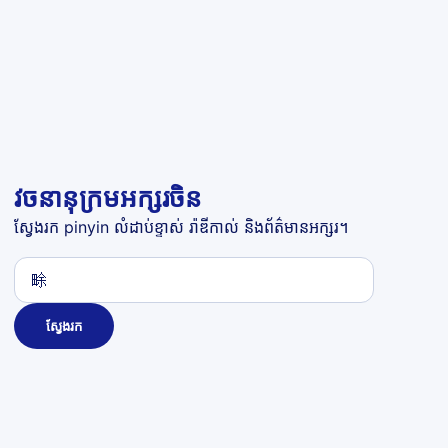
វចនានុក្រមអក្សរចិន
ស្វែងរក pinyin លំដាប់ខ្ទាស់ រ៉ាឌីកាល់ និងព័ត៌មានអក្សរ។
ស្វែងរក