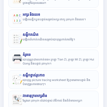
គ្រងខ្មៅដៃមុនសរសេរ។
អក្សរ និងលេខ
បង្កើតសន្លឹកបួនបន្ទាត់សម្រាប់អក្សរ ពាក្យ pinyin និងលេខ។
សន្លឹកគណិត
បង្កើតលំហាត់គណិតសម្រាប់បោះពុម្ពហាត់រាល់ថ្ងៃ។
គំរូទទេ
បោះពុម្ពក្រដាសហាត់ទទេ៖ ក្រឡា Tian Zi, ក្រឡា Mi Zi, ក្រឡា Hui
Gong និងបន្ទាត់ pinyin។
សន្លឹកខ្ទាស់រូបភាព
បោះពុម្ព picture tracing worksheet ឱ្យកុមារតាមបន្ទាត់ និង
បំពេញរូបភាពងាយៗ។
វចនានុក្រមអក្សរចិន
ស្វែងរក pinyin លំដាប់ខ្ទាស់ រ៉ាឌីកាល់ និងព័ត៌មានអក្សរ។