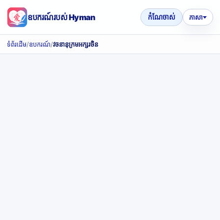
ឧបករណ៍របស់ Hyman
កំណែចាស់
ភាសា
ទំព័រដើម
/
ឧបករណ៍
/
វចនានុក្រមអក្សរចិន