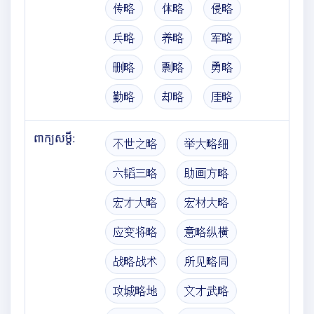
传略
体略
侵略
兵略
养略
军略
删略
剽略
勇略
勤略
却略
厓略
ពាក្យសម្តី:
不世之略
举大略细
六韬三略
助画方略
宏才大略
宏材大略
应变将略
意略纵横
战略战术
所见略同
攻城略地
文才武略