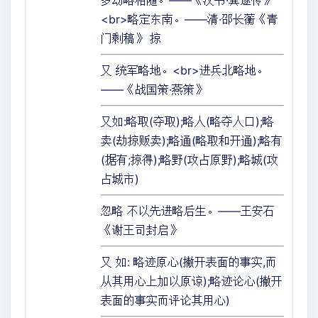
多劫略相随。——《汉书·龚遂传》
<br>略定东南。——清·邵长蘅《青
门剩稿》 掠
又 统军略地。<br>进兵北略地。
——《战国策·燕策》
又如:略取(夺取);略人(略夺人口);略
卖(劫掠贩卖);略通(略取和开通);略有
(据有;掠得);略野(攻占原野);略城(攻
占城市)
忽略 不以先进略后生。——王安石
《谢王司封启》
又 如: 略迹原心(撇开表面的事实,而
从其用心上加以原谅);略迹论心(撇开
表面的事实而评论其用心)