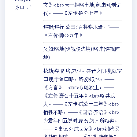
文》<br>天子经略土地,定城国,制诸
ㄌㄩㄝˋ
侯。——《左传·昭公七年》
巡视;巡行 公曰:“吾将略地焉。”——
《左传·隐公五年》
又如:略地(巡视侵边境);略阵(巡视阵
地)
抢劫;夺取 略,求也。秦晋之间搜,就室
曰搜,于道曰略。略,强取也。——
《方言》二<br>以略狄土。——
《左传·襄公十五年》<br>略共武
夫。——《左传·成公十二年》<br>
牺牲不略。——《国语·齐语》<br>
少君年四五岁时,家贫,为人所略卖。
——《史记·外戚世家》<br>渤海又