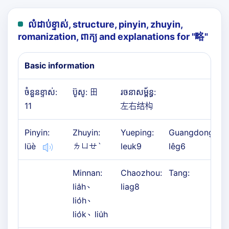
លំដាប់ខ្ទាស់, structure, pinyin, zhuyin,
romanization, ពាក្យ and explanations for "
略
"
Basic information
ចំនួនខ្ទាស់:
ប៊ូសូ: 田
រចនាសម្ព័ន្ធ:
11
左右结构
Pinyin:
Zhuyin:
Yueping:
Guangdong:
lüè
ㄌㄩㄝˋ
leuk9
lêg6
Minnan:
Chaozhou:
Tang:
lia̍h、
liag8
lio̍h、
lio̍k、liu̍h