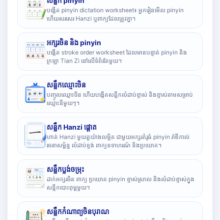
សន្លឹក pinyin
បង្កើត pinyin dictation worksheet៖ អ្នករៀនមើល pinyin
ហើយសរសេរ Hanzi ឬពាក្យដែលត្រូវគ្នា។
អក្សរចិន និង pinyin
បង្កើត stroke order worksheet ដែលមានបន្ទាត់ pinyin និង
ក្រឡា Tian Zi នៅលើទំព័រតែមួយ។
សន្លឹកឈ្មោះចិន
បញ្ចូលឈ្មោះចិន ហើយបង្កើតសន្លឹកលំដាប់ខ្ទាស់ និងខ្ទាស់តាមសម្រាប់
ឈ្មោះនីមួយៗ។
សន្លឹក Hanzi ផ្តោត
ហាត់ Hanzi មួយតួយ៉ាងលម្អិត ជាមួយអក្សរគំរូធំ pinyin រ៉ាឌីកាល់
រចនាសម្ព័ន្ធ លំដាប់ខ្ទង់ ពាក្យឧទាហរណ៍ និងប្រយោគ។
សន្លឹកប្លង់ចម្រុះ
ដាក់អក្សរចិន ពាក្យ ប្រយោគ pinyin ខ្ទាស់ស្រាល និងលំដាប់ខ្ទាស់ក្នុង
សន្លឹកបោះពុម្ពមួយ។
សន្លឹកកំណាព្យចិនបុរាណ