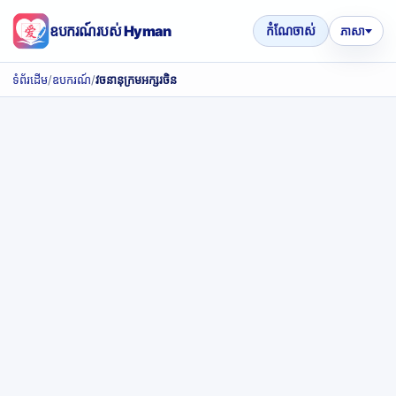
ឧបករណ៍របស់ Hyman
កំណែចាស់
ភាសា
ទំព័រដើម
/
ឧបករណ៍
/
វចនានុក្រមអក្សរចិន