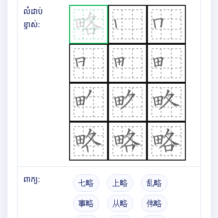
លំដាប់
ខ្ទាស់:
ពាក្យ:
七略
上略
乱略
事略
从略
伟略