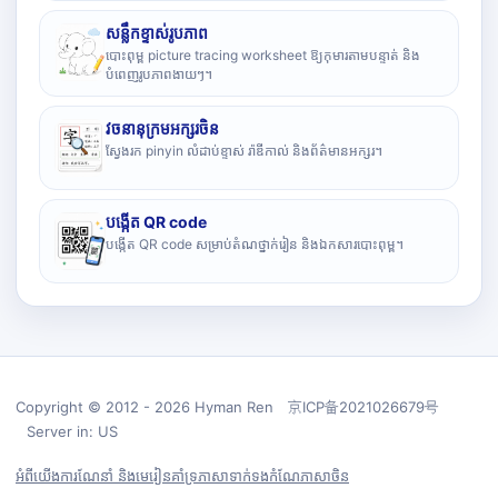
សន្លឹកខ្ទាស់រូបភាព
បោះពុម្ព picture tracing worksheet ឱ្យកុមារតាមបន្ទាត់ និង
បំពេញរូបភាពងាយៗ។
វចនានុក្រមអក្សរចិន
ស្វែងរក pinyin លំដាប់ខ្ទាស់ រ៉ាឌីកាល់ និងព័ត៌មានអក្សរ។
បង្កើត QR code
បង្កើត QR code សម្រាប់តំណថ្នាក់រៀន និងឯកសារបោះពុម្ព។
Copyright © 2012 - 2026 Hyman Ren 京ICP备2021026679号
Server in: US
អំពីយើង
ការណែនាំ និងមេរៀន
គាំទ្រ
ភាសា
ទាក់ទង
កំណែភាសាចិន