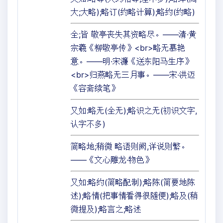
大;大略);略订(约略计算);略约(约略)
全;皆 敬亭丧失其资略尽。——清·黄
宗羲《柳敬亭传》<br>略无慕艳
意。——明·宋濂《送东阳马生序》
<br>归燕略无三月事。——宋·洪迈
《容斋续笔》
又如:略无(全无);略识之无(初识文字,
认字不多)
简略地;稍微 略语则阙,详说则繁。
——《文心雕龙·物色》
又如:略约(简略配制);略陈(简要地陈
述);略情(把事情看得很随便);略及(稍
微提及);略言之;略述