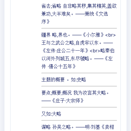
省去;省略 自非略其秽,集其精英,盖欲
兼功,大半难矣。——萧统《文选
序》
疆界 略,界也。——《小尔雅》<br>
王与之武公之略,自虎牢以东。——
《左传·庄公二十一年》<br>略秦伯
以河外列城五,东尽虢略。——《左
传 ·僖公十五年》
主题的概要 。如:史略
要点;概要;概况 我为汝言其大略。
——《庄子·大宗师》
又如:大略
谋略 孙吴之略。——明·刘基《卖柑