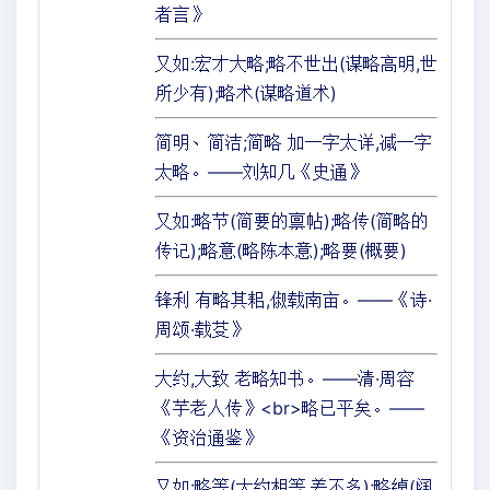
者言》
又如:宏才大略;略不世出(谋略高明,世
所少有);略术(谋略道术)
简明、简洁;简略 加一字太详,减一字
太略。——刘知几《史通》
又如:略节(简要的禀帖);略传(简略的
传记);略意(略陈本意);略要(概要)
锋利 有略其耜,俶载南亩。——《诗·
周颂·载芟》
大约,大致 老略知书。——清·周容
《芋老人传》<br>略已平矣。——
《资治通鉴》
又如:略等(大约相等,差不多);略绰(阔