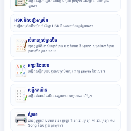
បង្កើតសន្លឹកចម្លងកំណាព្យ ជាមួយ pinyin ជាជម្រើស និងបន្ទាត់
ច្បាស់។
HSK និងបញ្ជីអក្សរចិន
បញ្ជីអក្សរចិនពីសៀវភៅសិក្សា HSK និងភាសាចិនក្រៅប្រទេស។
លំហាត់គ្រប់គ្រងប៊ិច
បោះពុម្ពទំព័រខ្ទាស់បន្ទាត់ត្រង់ បន្ទាត់កោង និងរូបរាង សម្រាប់ហាត់គ្រប់
គ្រងខ្មៅដៃមុនសរសេរ។
អក្សរ និងលេខ
បង្កើតសន្លឹកបួនបន្ទាត់សម្រាប់អក្សរ ពាក្យ pinyin និងលេខ។
សន្លឹកគណិត
បង្កើតលំហាត់គណិតសម្រាប់បោះពុម្ពហាត់រាល់ថ្ងៃ។
គំរូទទេ
បោះពុម្ពក្រដាសហាត់ទទេ៖ ក្រឡា Tian Zi, ក្រឡា Mi Zi, ក្រឡា Hui
Gong និងបន្ទាត់ pinyin។