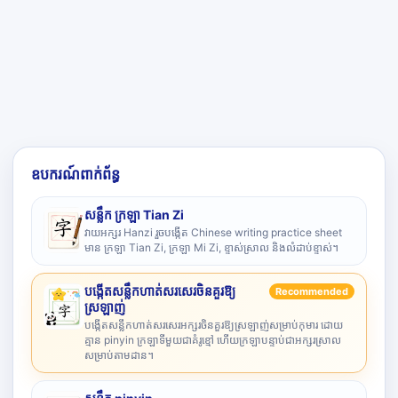
ឧបករណ៍ពាក់ព័ន្ធ
សន្លឹក ក្រឡា Tian Zi
វាយអក្សរ Hanzi រួចបង្កើត Chinese writing practice sheet
មាន ក្រឡា Tian Zi, ក្រឡា Mi Zi, ខ្ទាស់ស្រាល និងលំដាប់ខ្ទាស់។
បង្កើតសន្លឹកហាត់សរសេរចិនគួរឱ្យ
Recommended
ស្រឡាញ់
បង្កើតសន្លឹកហាត់សរសេរអក្សរចិនគួរឱ្យស្រឡាញ់សម្រាប់កុមារ ដោយ
គ្មាន pinyin ក្រឡាទីមួយជាគំរូខ្មៅ ហើយក្រឡាបន្ទាប់ជាអក្សរស្រាល
សម្រាប់តាមដាន។