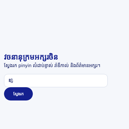
វចនានុក្រមអក្សរចិន
ស្វែងរក pinyin លំដាប់ខ្ទាស់ រ៉ាឌីកាល់ និងព័ត៌មានអក្សរ។
ស្វែងរក