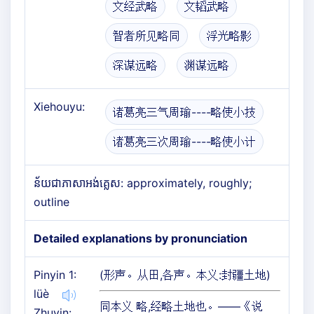
文经武略
文韬武略
智者所见略同
浮光略影
深谋远略
渊谋远略
Xiehouyu:
诸葛亮三气周瑜----略使小技
诸葛亮三次周瑜----略使小计
ន័យជាភាសាអង់គ្លេស: approximately, roughly;
outline
Detailed explanations by pronunciation
Pinyin 1:
(形声。从田,各声。本义:封疆土地)
lüè
同本义 略,经略土地也。——《说
Zhuyin: