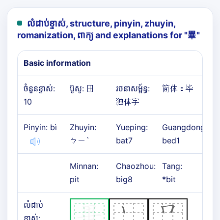
លំដាប់ខ្ទាស់, structure, pinyin, zhuyin,
romanization, ពាក្យ and explanations for "
畢
"
Basic information
ចំនួនខ្ទាស់:
ប៊ូសូ: 田
រចនាសម្ព័ន្ធ:
简体：
毕
10
独体字
Pinyin: bì
Zhuyin:
Yueping:
Guangdong:
ㄅㄧˋ
bat7
bed1
Minnan:
Chaozhou:
Tang:
pit
big8
*bit
លំដាប់
ខ្ទាស់: