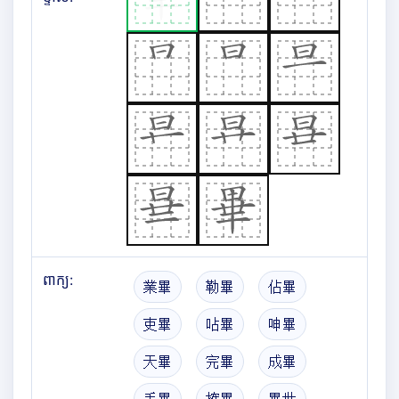
ពាក្យ:
業畢
勒畢
佔畢
吏畢
呫畢
呻畢
天畢
完畢
成畢