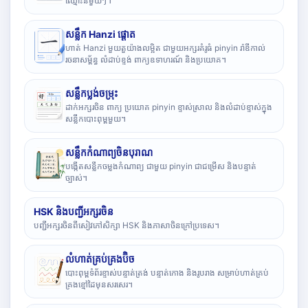
ឈ្មោះនីមួយៗ។
សន្លឹក Hanzi ផ្តោត
ហាត់ Hanzi មួយតួយ៉ាងលម្អិត ជាមួយអក្សរគំរូធំ pinyin រ៉ាឌីកាល់
រចនាសម្ព័ន្ធ លំដាប់ខ្ទង់ ពាក្យឧទាហរណ៍ និងប្រយោគ។
សន្លឹកប្លង់ចម្រុះ
ដាក់អក្សរចិន ពាក្យ ប្រយោគ pinyin ខ្ទាស់ស្រាល និងលំដាប់ខ្ទាស់ក្នុង
សន្លឹកបោះពុម្ពមួយ។
សន្លឹកកំណាព្យចិនបុរាណ
បង្កើតសន្លឹកចម្លងកំណាព្យ ជាមួយ pinyin ជាជម្រើស និងបន្ទាត់
ច្បាស់។
HSK និងបញ្ជីអក្សរចិន
បញ្ជីអក្សរចិនពីសៀវភៅសិក្សា HSK និងភាសាចិនក្រៅប្រទេស។
លំហាត់គ្រប់គ្រងប៊ិច
បោះពុម្ពទំព័រខ្ទាស់បន្ទាត់ត្រង់ បន្ទាត់កោង និងរូបរាង សម្រាប់ហាត់គ្រប់
គ្រងខ្មៅដៃមុនសរសេរ។