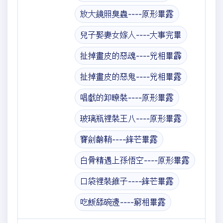
放大鏡照臭蟲----原形畢露
兒子娶妻女嫁人----大事完畢
扯掉畫皮的惡魂----兇相畢霹
扯掉畫皮的惡鬼----兇相畢露
唱戲的卸瞭裝----原形畢露
玻璃瓶裡裝王八----原形畢露
寶劍齣鞘----鋒芒畢露
白骨精遇上孫悟空----原形畢露
口袋裡裝錐子----鋒芒畢露
吃飯舔碗邊----窮相畢露