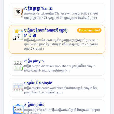
សន្លឹក ក្រឡា Tian Zi
វាយអក្សរ Hanzi រួចបង្កើត Chinese writing practice sheet
មាន ក្រឡា Tian Zi, ក្រឡា Mi Zi, ខ្ទាស់ស្រាល និងលំដាប់ខ្ទាស់។
បង្កើតសន្លឹកហាត់សរសេរចិនគួរឱ្យ
Recommended
ស្រឡាញ់
បង្កើតសន្លឹកហាត់សរសេរអក្សរចិនគួរឱ្យស្រឡាញ់សម្រាប់កុមារ ដោយ
គ្មាន pinyin ក្រឡាទីមួយជាគំរូខ្មៅ ហើយក្រឡាបន្ទាប់ជាអក្សរស្រាល
សម្រាប់តាមដាន។
សន្លឹក pinyin
បង្កើត pinyin dictation worksheet៖ អ្នករៀនមើល pinyin
ហើយសរសេរ Hanzi ឬពាក្យដែលត្រូវគ្នា។
អក្សរចិន និង pinyin
បង្កើត stroke order worksheet ដែលមានបន្ទាត់ pinyin និង
ក្រឡា Tian Zi នៅលើទំព័រតែមួយ។
សន្លឹកឈ្មោះចិន
បញ្ចូលឈ្មោះចិន ហើយបង្កើតសន្លឹកលំដាប់ខ្ទាស់ និងខ្ទាស់តាមសម្រាប់