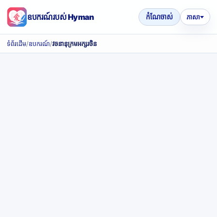
ឧបករណ៍របស់ Hyman
កំណែចាស់
ភាសា
ទំព័រដើម
/
ឧបករណ៍
/
វចនានុក្រមអក្សរចិន