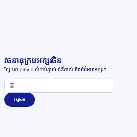
វចនានុក្រមអក្សរចិន
ស្វែងរក pinyin លំដាប់ខ្ទាស់ រ៉ាឌីកាល់ និងព័ត៌មានអក្សរ។
ស្វែងរក