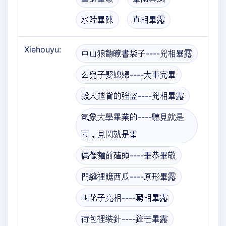
水陸畢陳
真相畢露
Xiehouyu:
中山狼齣瞭書袋子----兇相畢露
么兒子娶媳婦----大事完畢
殺人越貨的強盜----兇相畢露
氣象大學畢業的----聽見就是
雨，見閃就是雷
偶像麵前磕頭----畢恭畢敬
門縫裡瞧西瓜----原形畢露
叫花子亮相----窮相畢露
荷包裡裝針----鋒芒畢露