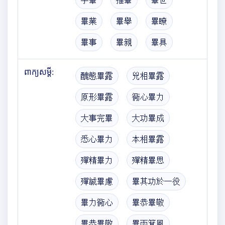
手畢
搉畢
畢世
畢業
畢舉
畢瞭
畢事
畢親
畢具
ពាក្យសម្តី:
醜態畢露
兇相畢露
原形畢露
衕心畢力
大事完畢
大功畢成
悉心畢力
本相畢露
殫精畢力
殫精畢思
殫誠畢慮
畢其功於一役
畢力衕心
畢恭畢敬
畢恭畢敬
畢雨箕風