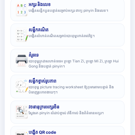
អក្សរ និងលេខ
បង្កើតសន្លឹកបួនបន្ទាត់សម្រាប់អក្សរ ពាក្យ pinyin និងលេខ។
សន្លឹកគណិត
បង្កើតលំហាត់គណិតសម្រាប់បោះពុម្ពហាត់រាល់ថ្ងៃ។
គំរូទទេ
បោះពុម្ពក្រដាសហាត់ទទេ៖ ក្រឡា Tian Zi, ក្រឡា Mi Zi, ក្រឡា Hui
Gong និងបន្ទាត់ pinyin។
សន្លឹកខ្ទាស់រូបភាព
បោះពុម្ព picture tracing worksheet ឱ្យកុមារតាមបន្ទាត់ និង
បំពេញរូបភាពងាយៗ។
វចនានុក្រមអក្សរចិន
ស្វែងរក pinyin លំដាប់ខ្ទាស់ រ៉ាឌីកាល់ និងព័ត៌មានអក្សរ។
បង្កើត QR code