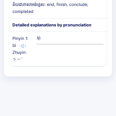
ន័យជាភាសាអង់គ្លេស: end, finish, conclude;
completed
Detailed explanations by pronunciation
Pinyin 1:
毕
bì
Zhuyin:
ㄅㄧˋ