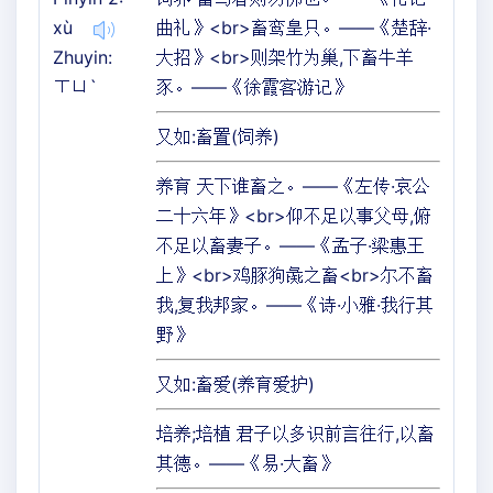
xù
曲礼》<br>畜鸾皇只。——《楚辞·
Zhuyin:
大招》<br>则架竹为巢,下畜牛羊
ㄒㄩˋ
豕。——《徐霞客游记》
又如:畜置(饲养)
养育 天下谁畜之。——《左传·哀公
二十六年》<br>仰不足以事父母,俯
不足以畜妻子。——《孟子·梁惠王
上》<br>鸡豚狗彘之畜<br>尔不畜
我,复我邦家。——《诗·小雅·我行其
野》
又如:畜爱(养育爱护)
培养;培植 君子以多识前言往行,以畜
其德。——《易·大畜》