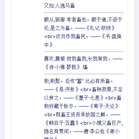
又如:人逸马畜
顺从,驯服 孝者畜也。顺于道,不逆于
伦,是之为畜。——《礼记·祭统》
<br>汝共作我畜民。——《书·盘庚
中》
喜欢,喜爱 拊我畜我,长我育我。——
《诗·小雅·蓼莪》 慉
积;积聚。后作“蓄” 比必有所畜。
——《易·序卦》<br>畜种菽粟,不足
以食之。——《墨子·七患》<br>畜
积收藏于秋冬。——《荀子·天论》
<br>既畜王资而承故国之衅。——
《韩非子·五蠹》<br>小娥父畜巨产,
隐名商贾间。——唐·李公佐《谢小