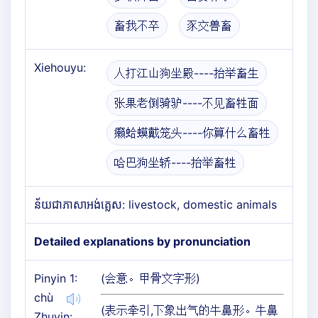
畜我不卒
豕交兽畜
Xiehouyu:
人打江山狗坐殿----抬举畜生
张果老倒骑驴----不见畜牲面
癞蛤蟆戴笼头----你算什么畜牲
哈巴狗坐轿----抬举畜牲
ន័យជាភាសាអង់គ្លេស: livestock, domestic animals
Detailed explanations by pronunciation
Pinyin 1:
(会意。甲骨文字形)
chù
(表示牵引,下象出气的牛鼻形。牛鼻
Zhuyin: