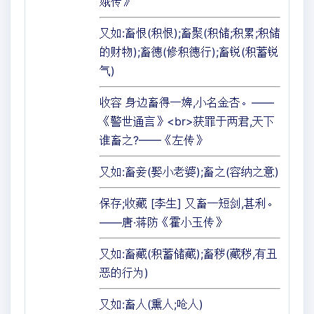
娥传》
又如:畜恨(积恨);畜聚(积储;积累;积储
的财物);畜德(修积德行);畜锐(积蓄锐
气)
收容 身边畜得一婢,小名金杏。——
《警世通言》<br>获罪于两君,天下
谁畜之?——《左传》
又如:畜妾(娶小老婆);畜之(容纳之意)
保存;收藏 [李生] 又畜一短剑,甚利。
——唐·蒋防《霍小玉传》
又如:畜藏(积蓄储藏);畜秽(藏秽,有丑
恶的行为)
又如:畜人(熏人;呛人)