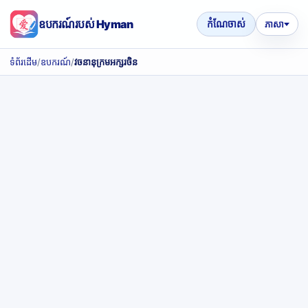
ឧបករណ៍របស់ Hyman
កំណែចាស់
ភាសា
ទំព័រដើម
/
ឧបករណ៍
/
វចនានុក្រមអក្សរចិន