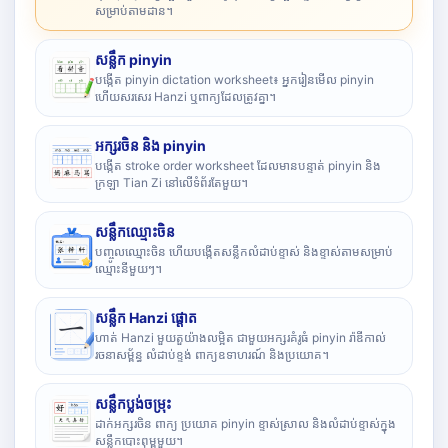
សម្រាប់តាមដាន។
សន្លឹក pinyin
បង្កើត pinyin dictation worksheet៖ អ្នករៀនមើល pinyin
ហើយសរសេរ Hanzi ឬពាក្យដែលត្រូវគ្នា។
អក្សរចិន និង pinyin
បង្កើត stroke order worksheet ដែលមានបន្ទាត់ pinyin និង
ក្រឡា Tian Zi នៅលើទំព័រតែមួយ។
សន្លឹកឈ្មោះចិន
បញ្ចូលឈ្មោះចិន ហើយបង្កើតសន្លឹកលំដាប់ខ្ទាស់ និងខ្ទាស់តាមសម្រាប់
ឈ្មោះនីមួយៗ។
សន្លឹក Hanzi ផ្តោត
ហាត់ Hanzi មួយតួយ៉ាងលម្អិត ជាមួយអក្សរគំរូធំ pinyin រ៉ាឌីកាល់
រចនាសម្ព័ន្ធ លំដាប់ខ្ទង់ ពាក្យឧទាហរណ៍ និងប្រយោគ។
សន្លឹកប្លង់ចម្រុះ
ដាក់អក្សរចិន ពាក្យ ប្រយោគ pinyin ខ្ទាស់ស្រាល និងលំដាប់ខ្ទាស់ក្នុង
សន្លឹកបោះពុម្ពមួយ។