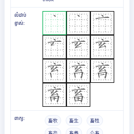
លំដាប់
ខ្ទាស់:
ពាក្យ:
畜牧
畜生
畜牲
畜产
畜养
公畜