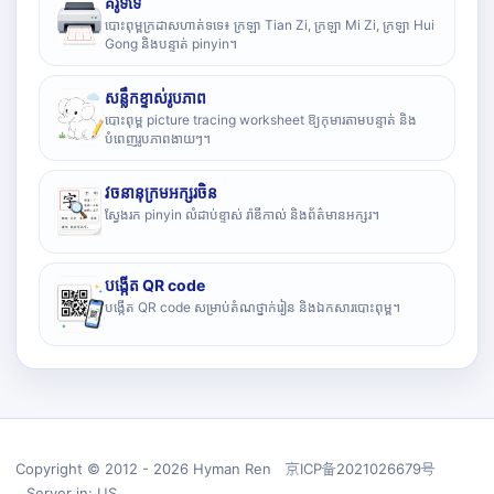
គំរូទទេ
បោះពុម្ពក្រដាសហាត់ទទេ៖ ក្រឡា Tian Zi, ក្រឡា Mi Zi, ក្រឡា Hui
Gong និងបន្ទាត់ pinyin។
សន្លឹកខ្ទាស់រូបភាព
បោះពុម្ព picture tracing worksheet ឱ្យកុមារតាមបន្ទាត់ និង
បំពេញរូបភាពងាយៗ។
វចនានុក្រមអក្សរចិន
ស្វែងរក pinyin លំដាប់ខ្ទាស់ រ៉ាឌីកាល់ និងព័ត៌មានអក្សរ។
បង្កើត QR code
បង្កើត QR code សម្រាប់តំណថ្នាក់រៀន និងឯកសារបោះពុម្ព។
Copyright © 2012 - 2026 Hyman Ren 京ICP备2021026679号
Server in: US