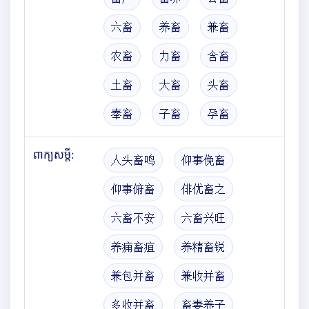
六畜
养畜
兼畜
农畜
力畜
含畜
土畜
大畜
头畜
奉畜
子畜
孕畜
ពាក្យសម្តី:
人头畜鸣
仰事俛畜
仰事俯畜
俳优畜之
六畜不安
六畜兴旺
养痈畜疽
养精畜锐
兼包并畜
兼收并畜
多收并畜
畜妻养子