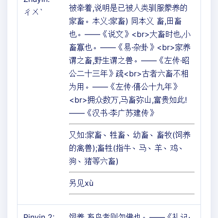
被牵着,说明是已被人类驯服豢养的
ㄔㄨˋ
家畜。本义:家畜) 同本义 畜,田畜
也。——《说文》<br>大畜时也,小
畜寡也。——《易·杂卦》<br>家养
谓之畜,野生谓之兽。——《左传·昭
公二十三年》疏<br>古者六畜不相
为用。——《左传·僖公十九年》
<br>拥众数万,马畜弥山,富贵如此!
——《汉书·李广苏建传》
又如:家畜、牲畜、幼畜、畜牧(饲养
的禽兽);畜牲(指牛、马、羊、鸡、
狗、猪等六畜)
另见xù
Pinyin 2:
饲养 畜鸟者则勿佛也。——《礼记·