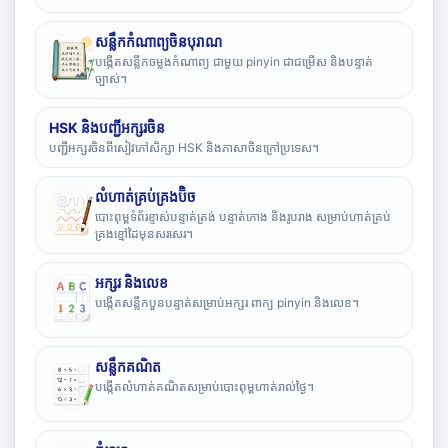
សន្លឹកកំណាព្យចិនបុរាណ
បង្កើតសន្លឹកចម្លងកំណាព្យ ជាមួយ pinyin ជាជម្រើស និងបន្ទាត់
ច្បាស់។
HSK និងបញ្ជីអក្សរចិន
បញ្ជីអក្សរចិនពីសៀវភៅសិក្សា HSK និងភាសាចិនក្រៅប្រទេស។
លំហាត់គ្រប់គ្រងប៊ិច
បោះពុម្ពទំព័រខ្ទាស់បន្ទាត់ត្រង់ បន្ទាត់កោង និងរូបរាង សម្រាប់ហាត់គ្រប់
គ្រងខ្មៅដៃមុនសរសេរ។
អក្សរ និងលេខ
បង្កើតសន្លឹកបួនបន្ទាត់សម្រាប់អក្សរ ពាក្យ pinyin និងលេខ។
សន្លឹកគណិត
បង្កើតលំហាត់គណិតសម្រាប់បោះពុម្ពហាត់រាល់ថ្ងៃ។