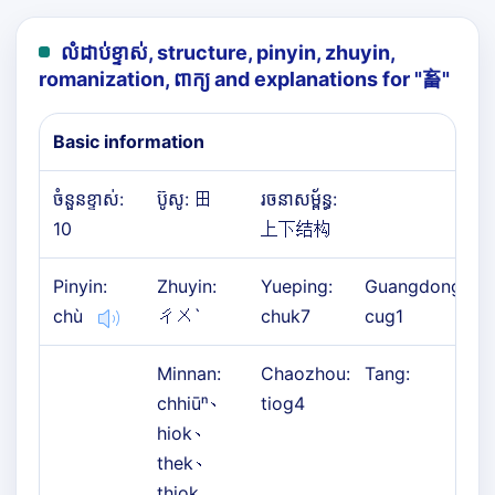
លំដាប់ខ្ទាស់, structure, pinyin, zhuyin,
romanization, ពាក្យ and explanations for "
畜
"
Basic information
ចំនួនខ្ទាស់:
ប៊ូសូ: 田
រចនាសម្ព័ន្ធ:
10
上下结构
Pinyin:
Zhuyin:
Yueping:
Guangdong:
chù
ㄔㄨˋ
chuk7
cug1
Minnan:
Chaozhou:
Tang:
chhiūⁿ、
tiog4
hiok、
thek、
thiok