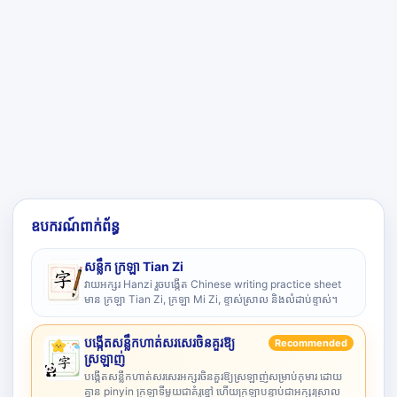
ឧបករណ៍ពាក់ព័ន្ធ
សន្លឹក ក្រឡា Tian Zi
វាយអក្សរ Hanzi រួចបង្កើត Chinese writing practice sheet
មាន ក្រឡា Tian Zi, ក្រឡា Mi Zi, ខ្ទាស់ស្រាល និងលំដាប់ខ្ទាស់។
បង្កើតសន្លឹកហាត់សរសេរចិនគួរឱ្យ
Recommended
ស្រឡាញ់
បង្កើតសន្លឹកហាត់សរសេរអក្សរចិនគួរឱ្យស្រឡាញ់សម្រាប់កុមារ ដោយ
គ្មាន pinyin ក្រឡាទីមួយជាគំរូខ្មៅ ហើយក្រឡាបន្ទាប់ជាអក្សរស្រាល