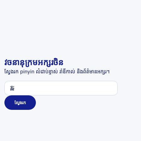
វចនានុក្រមអក្សរចិន
ស្វែងរក pinyin លំដាប់ខ្ទាស់ រ៉ាឌីកាល់ និងព័ត៌មានអក្សរ។
ស្វែងរក