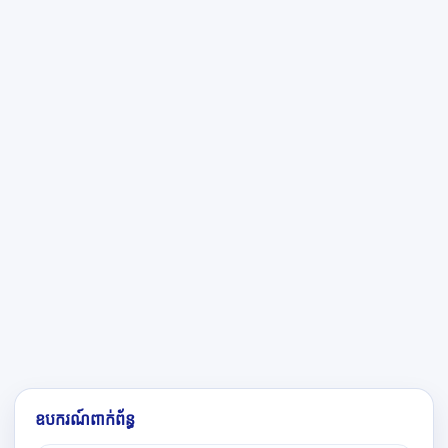
ឧបករណ៍ពាក់ព័ន្ធ