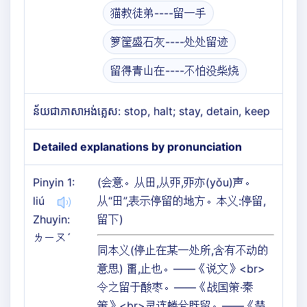
猫教徒弟----留一手
箩筐盛石灰----处处留迹
留得青山在----不怕没柴烧
ន័យជាភាសាអង់គ្លេស: stop, halt; stay, detain, keep
Detailed explanations by pronunciation
Pinyin 1:
(会意。从田,从丣,丣亦(yǒu)声。
liú
从“田”,表示停留的地方。本义:停留,
Zhuyin:
留下)
ㄌㄧㄡˊ
同本义(停止在某一处所,含有不动的
意思) 畱,止也。——《说文》<br>
令之留于酸枣。——《战国策·秦
策》<br>灵连蜷兮既留。——《楚