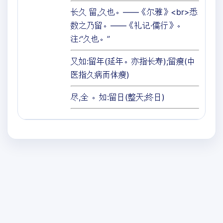
长久 留,久也。——《尔雅》<br>悉
数之乃留。——《礼记·儒行》。
注:“久也。”
又如:留年(延年。亦指长寿);留瘦(中
医指久病而体瘦)
尽,全 。如:留日(整天;终日)