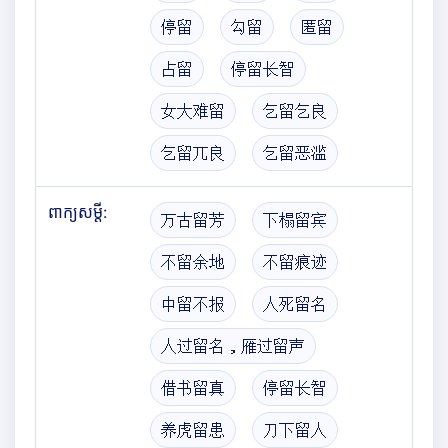
停留
勾留
匿留
占留
停留长智
女大难留
乞留乞良
乞留兀良
乞留恶滥
ពាក្យសម្តី:
万古留芳
下榻留宾
不留余地
不留痕迹
中留不报
人死留名
人过留名，雁过留声
借书留真
停留长智
养虎留患
刀下留人