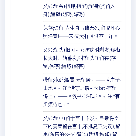
又如:留系(拘押,拘留);留身(拘留人
身);留碍(阻碍,障碍)
保存;遗留 人生自古谁无死,留取丹心
照汗青!——宋·文天祥《过零丁洋》
又如:留头(旧习。女孩幼时剃发,逐渐
长大时开始蓄发,叫“留头”);留存(存
留,保存);留取(留存)
滞留;拖延;搁置 无留居。——《庄子·
山水》。注:“滞守之谓。”<br>宿留
海上。——《汉书·郊祀志》。注:“有
所须待也。”
又如:留中(留于宫中不发。皇帝将臣
下的奏章留在宫中,不批复不交议);留
事(积压的公务);留连(耽搁;拖延);留