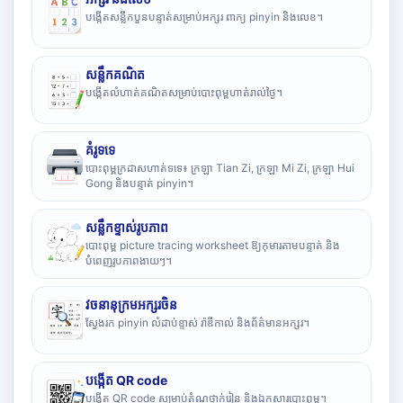
បង្កើតសន្លឹកបួនបន្ទាត់សម្រាប់អក្សរ ពាក្យ pinyin និងលេខ។
សន្លឹកគណិត
បង្កើតលំហាត់គណិតសម្រាប់បោះពុម្ពហាត់រាល់ថ្ងៃ។
គំរូទទេ
បោះពុម្ពក្រដាសហាត់ទទេ៖ ក្រឡា Tian Zi, ក្រឡា Mi Zi, ក្រឡា Hui
Gong និងបន្ទាត់ pinyin។
សន្លឹកខ្ទាស់រូបភាព
បោះពុម្ព picture tracing worksheet ឱ្យកុមារតាមបន្ទាត់ និង
បំពេញរូបភាពងាយៗ។
វចនានុក្រមអក្សរចិន
ស្វែងរក pinyin លំដាប់ខ្ទាស់ រ៉ាឌីកាល់ និងព័ត៌មានអក្សរ។
បង្កើត QR code
បង្កើត QR code សម្រាប់តំណថ្នាក់រៀន និងឯកសារបោះពុម្ព។