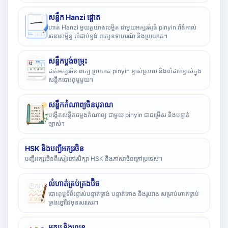
សន្លឹក Hanzi ផ្តោត
ហាត់ Hanzi មួយតួយ៉ាងលម្អិត ជាមួយអក្សរគំរូធំ pinyin រ៉ាឌីកាល់
រចនាសម្ព័ន្ធ លំដាប់ខ្ទង់ ពាក្យឧទាហរណ៍ និងប្រយោគ។
សន្លឹកប្លង់ចម្រុះ
ដាក់អក្សរចិន ពាក្យ ប្រយោគ pinyin ខ្ទាស់ស្រាល និងលំដាប់ខ្ទាស់ក្នុង
សន្លឹកបោះពុម្ពមួយ។
សន្លឹកកំណាព្យចិនបុរាណ
បង្កើតសន្លឹកចម្លងកំណាព្យ ជាមួយ pinyin ជាជម្រើស និងបន្ទាត់
ច្បាស់។
HSK និងបញ្ជីអក្សរចិន
បញ្ជីអក្សរចិនពីសៀវភៅសិក្សា HSK និងភាសាចិនក្រៅប្រទេស។
លំហាត់គ្រប់គ្រងប៊ិច
បោះពុម្ពទំព័រខ្ទាស់បន្ទាត់ត្រង់ បន្ទាត់កោង និងរូបរាង សម្រាប់ហាត់គ្រប់
គ្រងខ្មៅដៃមុនសរសេរ។
អក្សរ និងលេខ