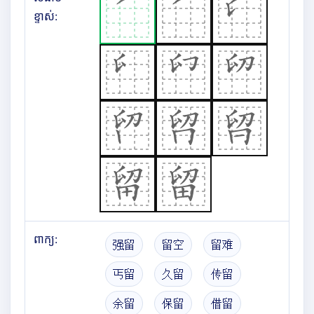
ខ្ទាស់:
ពាក្យ:
强留
留空
留难
丐留
久留
传留
余留
保留
借留