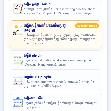
សន្លឹក ក្រឡា Tian Zi
វាយអក្សរ Hanzi រួចបង្កើត Chinese writing practice sheet
មាន ក្រឡា Tian Zi, ក្រឡា Mi Zi, ខ្ទាស់ស្រាល និងលំដាប់ខ្ទាស់។
បង្កើតសន្លឹកហាត់សរសេរចិនគួរឱ្យ
Recommended
ស្រឡាញ់
បង្កើតសន្លឹកហាត់សរសេរអក្សរចិនគួរឱ្យស្រឡាញ់សម្រាប់កុមារ ដោយ
គ្មាន pinyin ក្រឡាទីមួយជាគំរូខ្មៅ ហើយក្រឡាបន្ទាប់ជាអក្សរស្រាល
សម្រាប់តាមដាន។
សន្លឹក pinyin
បង្កើត pinyin dictation worksheet៖ អ្នករៀនមើល pinyin
ហើយសរសេរ Hanzi ឬពាក្យដែលត្រូវគ្នា។
អក្សរចិន និង pinyin
បង្កើត stroke order worksheet ដែលមានបន្ទាត់ pinyin និង
ក្រឡា Tian Zi នៅលើទំព័រតែមួយ។
សន្លឹកឈ្មោះចិន
បញ្ចូលឈ្មោះចិន ហើយបង្កើតសន្លឹកលំដាប់ខ្ទាស់ និងខ្ទាស់តាមសម្រាប់
ឈ្មោះនីមួយៗ។