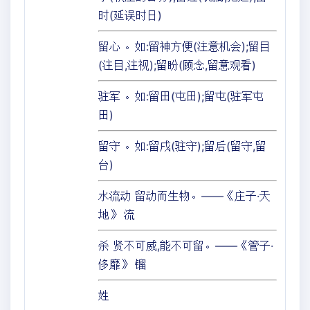
时(延误时日)
留心 。如:留神方便(注意机会);留目
(注目,注视);留盼(顾念,留意观看)
驻军 。如:留田(屯田);留屯(驻军屯
田)
留守 。如:留戌(驻守);留后(留守,留
台)
水流动 留动而生物。——《庄子·天
地》 流
杀 贤不可威,能不可留。——《管子·
侈靡》 镏
姓