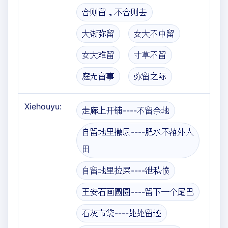
合则留，不合则去
大渐弥留
女大不中留
女大难留
寸草不留
庭无留事
弥留之际
Xiehouyu:
走廊上开铺----不留余地
自留地里撒尿----肥水不落外人
田
自留地里拉屎----泄私愤
王安石画圆圈----留下一个尾巴
石灰布袋----处处留迹