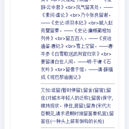
辞·云中君》<br>风气留其处。——
《素问·虐论》<br>乃令张良留谢。
——《史记·项羽本纪》<br>城入赵
而璧留秦。——《史记·廉颇蔺相如
列传》<br>留五百人。——《资治
通鉴·唐纪》<br>雪上空留。——唐·
岑参《白雪歌送武判官归京》<br>
要留清白在人间。——明·于谦《石
灰吟》<br>留像于馆。——清·薛福
成《观巴黎油画记》
又如:逗留(暂时停留);留舍(留宿);留
住(对城市年轻人的泛称);留居(保守,
维持现状。停住,居留);留身(宋代大
臣朝见,请求退朝时独留面奏机宜);留
客住(一种头上装有倒钩的长枪)