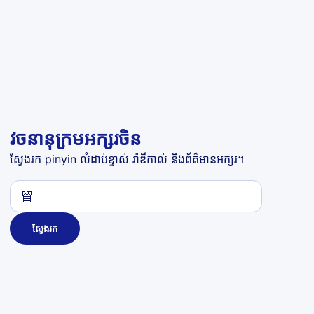
វចនានុក្រមអក្សរចិន
ស្វែងរក pinyin លំដាប់ខ្ទាស់ រ៉ាឌីកាល់ និងព័ត៌មានអក្សរ។
ស្វែងរក