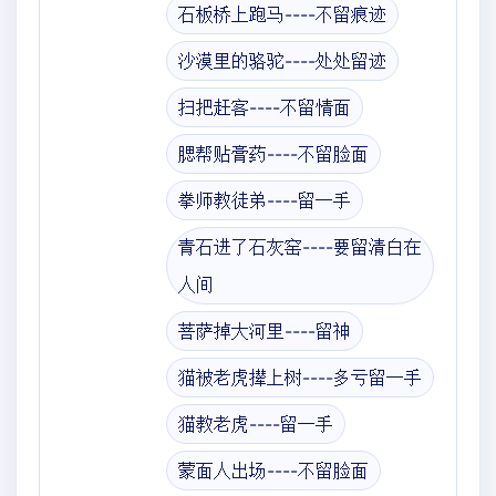
石板桥上跑马----不留痕迹
沙漠里的骆驼----处处留迹
扫把赶客----不留情面
腮帮贴膏药----不留脸面
拳师教徒弟----留一手
青石进了石灰窑----要留清白在
人间
菩萨掉大河里----留神
猫被老虎撵上树----多亏留一手
猫教老虎----留一手
蒙面人出场----不留脸面