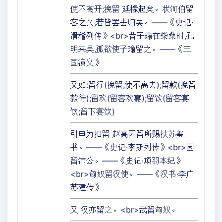
使不离开;挽留 廷椽起矣。状河伯留
客之久,若皆罢去归矣。——《史记·
滑稽列传》<br>昔子瑜在柴桑时,孔
明来吴,孤欲使子瑜留之。——《三
国演义》
又如:留行(挽留,使不离去);留款(挽留
款待);留欢(留客欢宴);留饮(留客宴
饮;留下宴饮)
引申为扣留 赵高因留所赐扶苏玺
书。——《史记·李斯列传》<br>因
留沛公。——《史记·项羽本纪》
<br>匈奴留汉使。——《汉书·李广
苏建传》
又 汉亦留之。<br>武留匈奴。