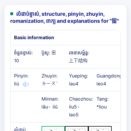
លំដាប់ខ្ទាស់, structure, pinyin, zhuyin,
romanization, ពាក្យ and explanations for "
留
"
Basic information
ចំនួនខ្ទាស់:
ប៊ូសូ: 田
រចនាសម្ព័ន្ធ:
10
上下结构
Pinyin:
Zhuyin:
Yueping:
Guangdong:
liú
ㄌㄧㄡˊ
lau4
leo4
Minnan:
Chaozhou:
Tang:
lâu、liû
liu5、
*liou
lao5
លំដាប់