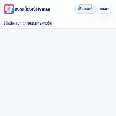
ឧបករណ៍របស់ Hyman
កំណែចាស់
ភាសា
ទំព័រដើម
/
ឧបករណ៍
/
វចនានុក្រមអក្សរចិន