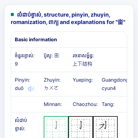
លំដាប់ខ្ទាស់, structure, pinyin, zhuyin,
romanization, ពាក្យ and explanations for "
畓
"
Basic information
ចំនួនខ្ទាស់:
ប៊ូសូ: 田
រចនាសម្ព័ន្ធ:
9
上下结构
Pinyin:
Zhuyin:
Yueping:
Guangdong:
duō
ㄉㄨㄛ
cyun4
Minnan:
Chaozhou:
Tang:
លំដាប់
ខ្ទាស់: