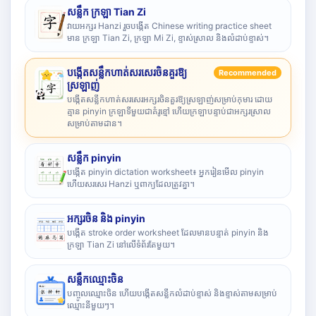
សន្លឹក ក្រឡា Tian Zi
វាយអក្សរ Hanzi រួចបង្កើត Chinese writing practice sheet
មាន ក្រឡា Tian Zi, ក្រឡា Mi Zi, ខ្ទាស់ស្រាល និងលំដាប់ខ្ទាស់។
បង្កើតសន្លឹកហាត់សរសេរចិនគួរឱ្យ
Recommended
ស្រឡាញ់
បង្កើតសន្លឹកហាត់សរសេរអក្សរចិនគួរឱ្យស្រឡាញ់សម្រាប់កុមារ ដោយ
គ្មាន pinyin ក្រឡាទីមួយជាគំរូខ្មៅ ហើយក្រឡាបន្ទាប់ជាអក្សរស្រាល
សម្រាប់តាមដាន។
សន្លឹក pinyin
បង្កើត pinyin dictation worksheet៖ អ្នករៀនមើល pinyin
ហើយសរសេរ Hanzi ឬពាក្យដែលត្រូវគ្នា។
អក្សរចិន និង pinyin
បង្កើត stroke order worksheet ដែលមានបន្ទាត់ pinyin និង
ក្រឡា Tian Zi នៅលើទំព័រតែមួយ។
សន្លឹកឈ្មោះចិន
បញ្ចូលឈ្មោះចិន ហើយបង្កើតសន្លឹកលំដាប់ខ្ទាស់ និងខ្ទាស់តាមសម្រាប់
ឈ្មោះនីមួយៗ។