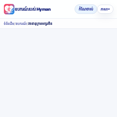
ឧបករណ៍របស់ Hyman
កំណែចាស់
ភាសា
ទំព័រដើម
/
ឧបករណ៍
/
វចនានុក្រមអក្សរចិន