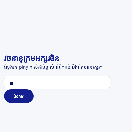
វចនានុក្រមអក្សរចិន
ស្វែងរក pinyin លំដាប់ខ្ទាស់ រ៉ាឌីកាល់ និងព័ត៌មានអក្សរ។
ស្វែងរក