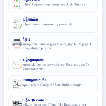
បង្កើតសន្លឹកបួនបន្ទាត់សម្រាប់អក្សរ ពាក្យ pinyin និងលេខ។
សន្លឹកគណិត
បង្កើតលំហាត់គណិតសម្រាប់បោះពុម្ពហាត់រាល់ថ្ងៃ។
គំរូទទេ
បោះពុម្ពក្រដាសហាត់ទទេ៖ ក្រឡា Tian Zi, ក្រឡា Mi Zi, ក្រឡា Hui
Gong និងបន្ទាត់ pinyin។
សន្លឹកខ្ទាស់រូបភាព
បោះពុម្ព picture tracing worksheet ឱ្យកុមារតាមបន្ទាត់ និង
បំពេញរូបភាពងាយៗ។
វចនានុក្រមអក្សរចិន
ស្វែងរក pinyin លំដាប់ខ្ទាស់ រ៉ាឌីកាល់ និងព័ត៌មានអក្សរ។
បង្កើត QR code
បង្កើត QR code សម្រាប់តំណថ្នាក់រៀន និងឯកសារបោះពុម្ព។