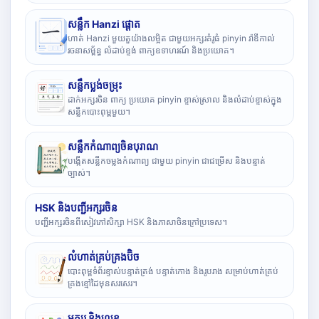
សន្លឹក Hanzi ផ្តោត
ហាត់ Hanzi មួយតួយ៉ាងលម្អិត ជាមួយអក្សរគំរូធំ pinyin រ៉ាឌីកាល់
រចនាសម្ព័ន្ធ លំដាប់ខ្ទង់ ពាក្យឧទាហរណ៍ និងប្រយោគ។
សន្លឹកប្លង់ចម្រុះ
ដាក់អក្សរចិន ពាក្យ ប្រយោគ pinyin ខ្ទាស់ស្រាល និងលំដាប់ខ្ទាស់ក្នុង
សន្លឹកបោះពុម្ពមួយ។
សន្លឹកកំណាព្យចិនបុរាណ
បង្កើតសន្លឹកចម្លងកំណាព្យ ជាមួយ pinyin ជាជម្រើស និងបន្ទាត់
ច្បាស់។
HSK និងបញ្ជីអក្សរចិន
បញ្ជីអក្សរចិនពីសៀវភៅសិក្សា HSK និងភាសាចិនក្រៅប្រទេស។
លំហាត់គ្រប់គ្រងប៊ិច
បោះពុម្ពទំព័រខ្ទាស់បន្ទាត់ត្រង់ បន្ទាត់កោង និងរូបរាង សម្រាប់ហាត់គ្រប់
គ្រងខ្មៅដៃមុនសរសេរ។
អក្សរ និងលេខ