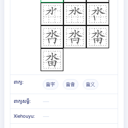
ពាក្យ:
畓字
畓音
畓义
ពាក្យសម្តី:
Xiehouyu: