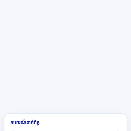
ឧបករណ៍ពាក់ព័ន្ធ