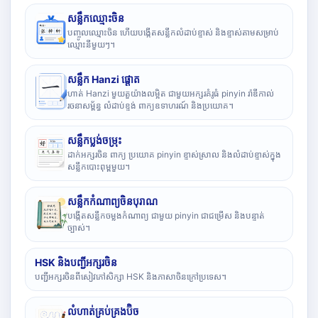
សន្លឹកឈ្មោះចិន
បញ្ចូលឈ្មោះចិន ហើយបង្កើតសន្លឹកលំដាប់ខ្ទាស់ និងខ្ទាស់តាមសម្រាប់
ឈ្មោះនីមួយៗ។
សន្លឹក Hanzi ផ្តោត
ហាត់ Hanzi មួយតួយ៉ាងលម្អិត ជាមួយអក្សរគំរូធំ pinyin រ៉ាឌីកាល់
រចនាសម្ព័ន្ធ លំដាប់ខ្ទង់ ពាក្យឧទាហរណ៍ និងប្រយោគ។
សន្លឹកប្លង់ចម្រុះ
ដាក់អក្សរចិន ពាក្យ ប្រយោគ pinyin ខ្ទាស់ស្រាល និងលំដាប់ខ្ទាស់ក្នុង
សន្លឹកបោះពុម្ពមួយ។
សន្លឹកកំណាព្យចិនបុរាណ
បង្កើតសន្លឹកចម្លងកំណាព្យ ជាមួយ pinyin ជាជម្រើស និងបន្ទាត់
ច្បាស់។
HSK និងបញ្ជីអក្សរចិន
បញ្ជីអក្សរចិនពីសៀវភៅសិក្សា HSK និងភាសាចិនក្រៅប្រទេស។
លំហាត់គ្រប់គ្រងប៊ិច