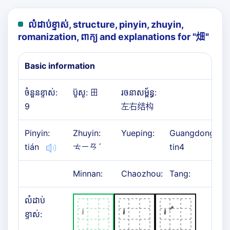
លំដាប់ខ្ទាស់, structure, pinyin, zhuyin,
romanization, ពាក្យ and explanations for "
畑
"
Basic information
ចំនួនខ្ទាស់:
ប៊ូសូ: 田
រចនាសម្ព័ន្ធ:
9
左右结构
Pinyin:
Zhuyin:
Yueping:
Guangdong:
tián
ㄊㄧㄢˊ
tin4
Minnan:
Chaozhou:
Tang:
លំដាប់
ខ្ទាស់: