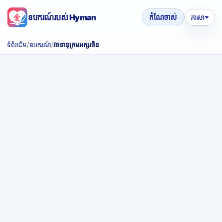
ឧបករណ៍របស់ Hyman
កំណែចាស់
ភាសា
ទំព័រដើម
/
ឧបករណ៍
/
វចនានុក្រមអក្សរចិន