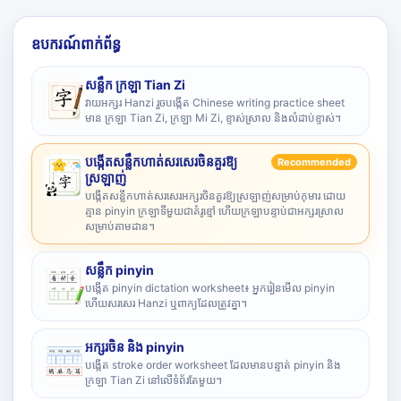
ឧបករណ៍ពាក់ព័ន្ធ
សន្លឹក ក្រឡា Tian Zi
វាយអក្សរ Hanzi រួចបង្កើត Chinese writing practice sheet
មាន ក្រឡា Tian Zi, ក្រឡា Mi Zi, ខ្ទាស់ស្រាល និងលំដាប់ខ្ទាស់។
បង្កើតសន្លឹកហាត់សរសេរចិនគួរឱ្យ
Recommended
ស្រឡាញ់
បង្កើតសន្លឹកហាត់សរសេរអក្សរចិនគួរឱ្យស្រឡាញ់សម្រាប់កុមារ ដោយ
គ្មាន pinyin ក្រឡាទីមួយជាគំរូខ្មៅ ហើយក្រឡាបន្ទាប់ជាអក្សរស្រាល
សម្រាប់តាមដាន។
សន្លឹក pinyin
បង្កើត pinyin dictation worksheet៖ អ្នករៀនមើល pinyin
ហើយសរសេរ Hanzi ឬពាក្យដែលត្រូវគ្នា។
អក្សរចិន និង pinyin
បង្កើត stroke order worksheet ដែលមានបន្ទាត់ pinyin និង
ក្រឡា Tian Zi នៅលើទំព័រតែមួយ។