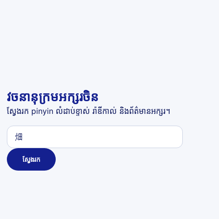
វចនានុក្រមអក្សរចិន
ស្វែងរក pinyin លំដាប់ខ្ទាស់ រ៉ាឌីកាល់ និងព័ត៌មានអក្សរ។
ស្វែងរក