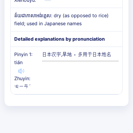
Xiehouyu:
ន័យជាភាសាអង់គ្លេស: dry (as opposed to rice)
field; used in Japanese names
Detailed explanations by pronunciation
Pinyin 1:
日本汉字,旱地 。多用于日本姓名
tián
Zhuyin:
ㄊㄧㄢˊ