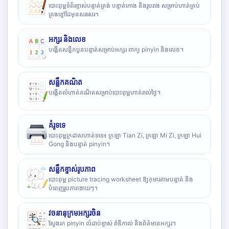
បោះពុម្ពទំព័រខ្ទាស់បន្ទាត់ត្រង់ បន្ទាត់កោង និងរូបរាង សម្រាប់ហាត់គ្រប់
គ្រងខ្មៅដៃមុនសរសេរ។
អក្សរ និងលេខ
បង្កើតសន្លឹកបួនបន្ទាត់សម្រាប់អក្សរ ពាក្យ pinyin និងលេខ។
សន្លឹកគណិត
បង្កើតលំហាត់គណិតសម្រាប់បោះពុម្ពហាត់រាល់ថ្ងៃ។
គំរូទទេ
បោះពុម្ពក្រដាសហាត់ទទេ៖ ក្រឡា Tian Zi, ក្រឡា Mi Zi, ក្រឡា Hui
Gong និងបន្ទាត់ pinyin។
សន្លឹកខ្ទាស់រូបភាព
បោះពុម្ព picture tracing worksheet ឱ្យកុមារតាមបន្ទាត់ និង
បំពេញរូបភាពងាយៗ។
វចនានុក្រមអក្សរចិន
ស្វែងរក pinyin លំដាប់ខ្ទាស់ រ៉ាឌីកាល់ និងព័ត៌មានអក្សរ។