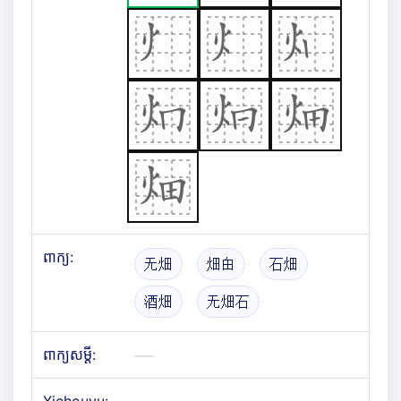
ពាក្យ:
无畑
畑甶
石畑
酒畑
无畑石
ពាក្យសម្តី: