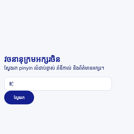
វចនានុក្រមអក្សរចិន
ស្វែងរក pinyin លំដាប់ខ្ទាស់ រ៉ាឌីកាល់ និងព័ត៌មានអក្សរ។
ស្វែងរក