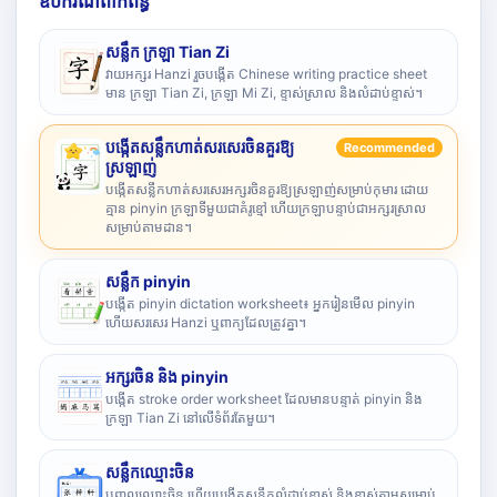
ឧបករណ៍ពាក់ព័ន្ធ
សន្លឹក ក្រឡា Tian Zi
វាយអក្សរ Hanzi រួចបង្កើត Chinese writing practice sheet
មាន ក្រឡា Tian Zi, ក្រឡា Mi Zi, ខ្ទាស់ស្រាល និងលំដាប់ខ្ទាស់។
បង្កើតសន្លឹកហាត់សរសេរចិនគួរឱ្យ
Recommended
ស្រឡាញ់
បង្កើតសន្លឹកហាត់សរសេរអក្សរចិនគួរឱ្យស្រឡាញ់សម្រាប់កុមារ ដោយ
គ្មាន pinyin ក្រឡាទីមួយជាគំរូខ្មៅ ហើយក្រឡាបន្ទាប់ជាអក្សរស្រាល
សម្រាប់តាមដាន។
សន្លឹក pinyin
បង្កើត pinyin dictation worksheet៖ អ្នករៀនមើល pinyin
ហើយសរសេរ Hanzi ឬពាក្យដែលត្រូវគ្នា។
អក្សរចិន និង pinyin
បង្កើត stroke order worksheet ដែលមានបន្ទាត់ pinyin និង
ក្រឡា Tian Zi នៅលើទំព័រតែមួយ។
សន្លឹកឈ្មោះចិន
បញ្ចូលឈ្មោះចិន ហើយបង្កើតសន្លឹកលំដាប់ខ្ទាស់ និងខ្ទាស់តាមសម្រាប់