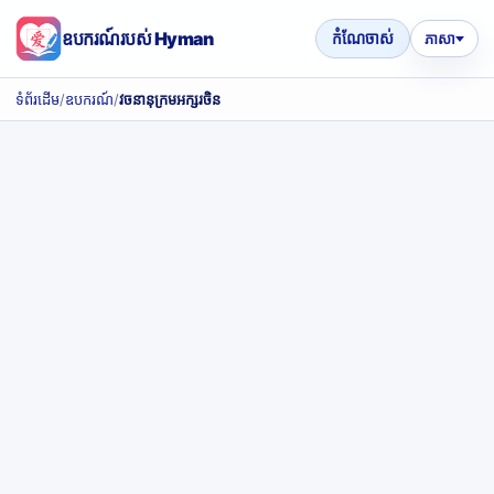
ឧបករណ៍របស់ Hyman
កំណែចាស់
ភាសា
ទំព័រដើម
/
ឧបករណ៍
/
វចនានុក្រមអក្សរចិន