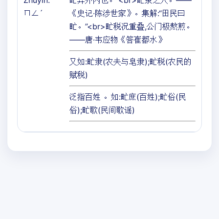
Zhuyin:
甿异外内也。”<br>甿隶之人。——
ㄇㄥˊ
《史记·陈涉世家》。集解:“田民曰
甿。”<br>甿税况重叠,公门极熬煎。
——唐·韦应物《答崔都水》
又如:甿隶(农夫与皂隶);甿税(农民的
赋税)
泛指百姓 。如:甿庶(百姓);甿俗(民
俗);甿歌(民间歌谣)