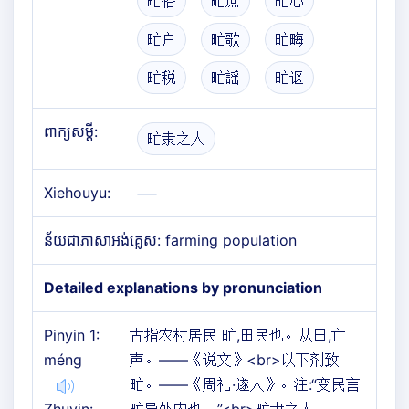
甿俗
甿庶
甿心
甿户
甿歌
甿畮
甿税
甿謡
甿讴
ពាក្យសម្តី:
甿隶之人
Xiehouyu:
ន័យជាភាសាអង់គ្លេស: farming population
Detailed explanations by pronunciation
Pinyin 1:
古指农村居民 甿,田民也。从田,亡
méng
声。——《说文》<br>以下剂致
甿。——《周礼·遂人》。注:“变民言