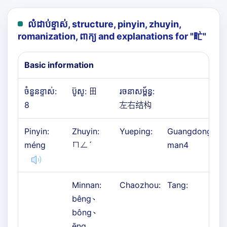
លំដាប់ខ្ទាស់, structure, pinyin, zhuyin,
romanization, ពាក្យ and explanations for "
甿
"
Basic information
ចំនួនខ្ទាស់:
ប៊ូសូ: 田
រចនាសម្ព័ន្ធ:
8
左右结构
Pinyin:
Zhuyin:
Yueping:
Guangdong:
méng
ㄇㄥˊ
man4
Minnan:
Chaozhou:
Tang:
bêng、
bông、
ēng