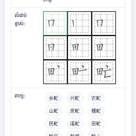
លំដាប់
ខ្ទាស់:
ពាក្យ:
余甿
兴甿
农甿
山甿
庶甿
樵甿
民甿
溪甿
田甿