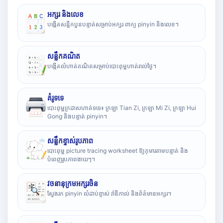
អក្សរ និងលេខ
បង្កើតសន្លឹកបួនបន្ទាត់សម្រាប់អក្សរ ពាក្យ pinyin និងលេខ។
សន្លឹកគណិត
បង្កើតលំហាត់គណិតសម្រាប់បោះពុម្ពហាត់រាល់ថ្ងៃ។
គំរូទទេ
បោះពុម្ពក្រដាសហាត់ទទេ៖ ក្រឡា Tian Zi, ក្រឡា Mi Zi, ក្រឡា Hui
Gong និងបន្ទាត់ pinyin។
សន្លឹកខ្ទាស់រូបភាព
បោះពុម្ព picture tracing worksheet ឱ្យកុមារតាមបន្ទាត់ និង
បំពេញរូបភាពងាយៗ។
វចនានុក្រមអក្សរចិន
ស្វែងរក pinyin លំដាប់ខ្ទាស់ រ៉ាឌីកាល់ និងព័ត៌មានអក្សរ។