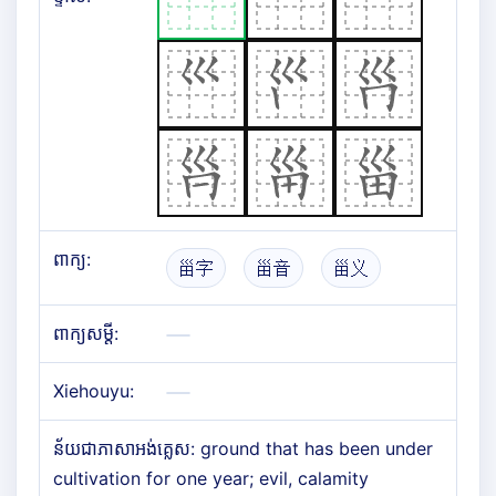
ពាក្យ:
甾字
甾音
甾义
ពាក្យសម្តី:
Xiehouyu:
ន័យជាភាសាអង់គ្លេស: ground that has been under
cultivation for one year; evil, calamity