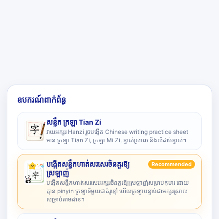
ឧបករណ៍ពាក់ព័ន្ធ
សន្លឹក ក្រឡា Tian Zi
វាយអក្សរ Hanzi រួចបង្កើត Chinese writing practice sheet
មាន ក្រឡា Tian Zi, ក្រឡា Mi Zi, ខ្ទាស់ស្រាល និងលំដាប់ខ្ទាស់។
បង្កើតសន្លឹកហាត់សរសេរចិនគួរឱ្យ
Recommended
ស្រឡាញ់
បង្កើតសន្លឹកហាត់សរសេរអក្សរចិនគួរឱ្យស្រឡាញ់សម្រាប់កុមារ ដោយ
គ្មាន pinyin ក្រឡាទីមួយជាគំរូខ្មៅ ហើយក្រឡាបន្ទាប់ជាអក្សរស្រាល
សម្រាប់តាមដាន។