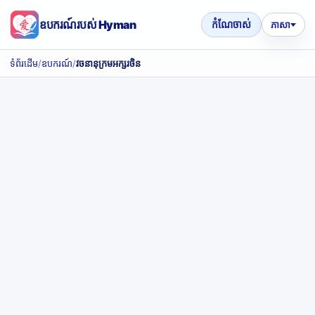
ឧបករណ៍របស់ Hyman
កំណែចាស់
ភាសា
ទំព័រដើម
/
ឧបករណ៍
/
វចនានុក្រមអក្សរចិន