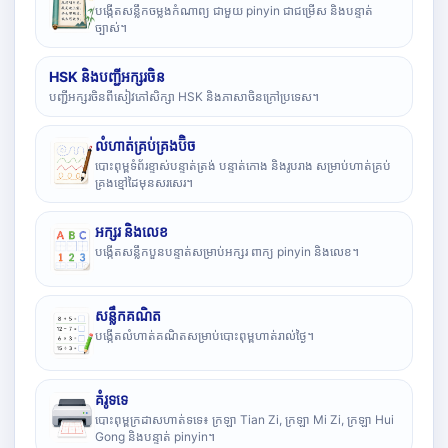
បង្កើតសន្លឹកចម្លងកំណាព្យ ជាមួយ pinyin ជាជម្រើស និងបន្ទាត់
ច្បាស់។
HSK និងបញ្ជីអក្សរចិន
បញ្ជីអក្សរចិនពីសៀវភៅសិក្សា HSK និងភាសាចិនក្រៅប្រទេស។
លំហាត់គ្រប់គ្រងប៊ិច
បោះពុម្ពទំព័រខ្ទាស់បន្ទាត់ត្រង់ បន្ទាត់កោង និងរូបរាង សម្រាប់ហាត់គ្រប់
គ្រងខ្មៅដៃមុនសរសេរ។
អក្សរ និងលេខ
បង្កើតសន្លឹកបួនបន្ទាត់សម្រាប់អក្សរ ពាក្យ pinyin និងលេខ។
សន្លឹកគណិត
បង្កើតលំហាត់គណិតសម្រាប់បោះពុម្ពហាត់រាល់ថ្ងៃ។
គំរូទទេ
បោះពុម្ពក្រដាសហាត់ទទេ៖ ក្រឡា Tian Zi, ក្រឡា Mi Zi, ក្រឡា Hui
Gong និងបន្ទាត់ pinyin។