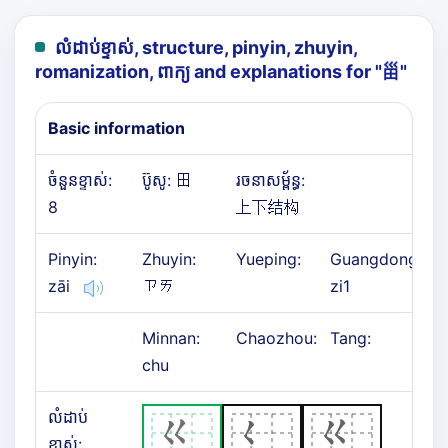
លំដាប់ខ្ទាស់, structure, pinyin, zhuyin,
romanization, ពាក្យ and explanations for "
甾
"
Basic information
ចំនួនខ្ទាស់:
ប៊ូសូ: 田
រចនាសម្ព័ន្ធ:
8
上下结构
Pinyin:
Zhuyin:
Yueping:
Guangdong:
zāi
ㄗㄞ
zi1
Minnan:
Chaozhou:
Tang:
chu
លំដាប់
ខ្ទាស់: