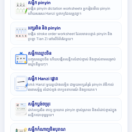
សន្លឹក pinyin
បង្កើត pinyin dictation worksheet៖ អ្នករៀនមើល pinyin
ហើយសរសេរ Hanzi ឬពាក្យដែលត្រូវគ្នា។
អក្សរចិន និង pinyin
បង្កើត stroke order worksheet ដែលមានបន្ទាត់ pinyin និង
ក្រឡា Tian Zi នៅលើទំព័រតែមួយ។
សន្លឹកឈ្មោះចិន
បញ្ចូលឈ្មោះចិន ហើយបង្កើតសន្លឹកលំដាប់ខ្ទាស់ និងខ្ទាស់តាមសម្រាប់
ឈ្មោះនីមួយៗ។
សន្លឹក Hanzi ផ្តោត
ហាត់ Hanzi មួយតួយ៉ាងលម្អិត ជាមួយអក្សរគំរូធំ pinyin រ៉ាឌីកាល់
រចនាសម្ព័ន្ធ លំដាប់ខ្ទង់ ពាក្យឧទាហរណ៍ និងប្រយោគ។
សន្លឹកប្លង់ចម្រុះ
ដាក់អក្សរចិន ពាក្យ ប្រយោគ pinyin ខ្ទាស់ស្រាល និងលំដាប់ខ្ទាស់ក្នុង
សន្លឹកបោះពុម្ពមួយ។
សន្លឹកកំណាព្យចិនបុរាណ