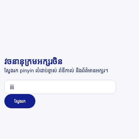
វចនានុក្រមអក្សរចិន
ស្វែងរក pinyin លំដាប់ខ្ទាស់ រ៉ាឌីកាល់ និងព័ត៌មានអក្សរ។
ស្វែងរក