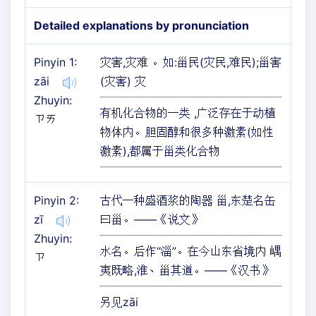
Detailed explanations by pronunciation
Pinyin 1:
灾害,灾难 。如:甾民(灾民,难民);甾害
zāi
(灾害) 灾
Zhuyin:
有机化合物的一类 ,广泛存在于动植
ㄗㄞ
物体内。胆固醇和很多种激素(如性
激素),都属于甾类化合物
Pinyin 2:
古代一种盛酒浆的陶器 甾,东楚名缶
zī
曰甾。——《说文》
Zhuyin:
水名。后作“淄”。在今山东省境内 嵎
ㄗ
夷既略,淮、甾其道。——《汉书》
另见zāi