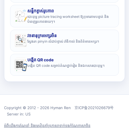
សន្លឹកខ្ទាស់រូបភាព
បោះពុម្ព picture tracing worksheet ឱ្យកុមារតាមបន្ទាត់ និង
បំពេញរូបភាពងាយៗ។
វចនានុក្រមអក្សរចិន
ស្វែងរក pinyin លំដាប់ខ្ទាស់ រ៉ាឌីកាល់ និងព័ត៌មានអក្សរ។
បង្កើត QR code
បង្កើត QR code សម្រាប់តំណថ្នាក់រៀន និងឯកសារបោះពុម្ព។
Copyright © 2012 - 2026 Hyman Ren 京ICP备2021026679号
Server in: US
អំពីយើង
ការណែនាំ និងមេរៀន
គាំទ្រ
ភាសា
ទាក់ទង
កំណែភាសាចិន