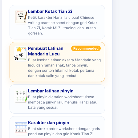
Lembar Kotak Tian Zi
Ketik karakter Hanzi lalu buat Chinese
writing practice sheet dengan grid Kotak
Tian Zi, Kotak Mi Zi, tracing, dan urutan
goresan.
Pembuat Latihan
Recommended
Mandarin Lucu
Buat lembar latihan aksara Mandarin yang
lucu dan ramah anak, tanpa pinyin,
dengan contoh hitam di kotak pertama
dan kotak salin yang lembut.
Lembar latihan pinyin
Buat pinyin dictation worksheet: siswa
membaca pinyin lalu menulis Hanzi atau
kata yang sesuai.
Karakter dan pinyin
Buat stroke order worksheet dengan garis
panduan pinyin dan grid Kotak Tian Zi