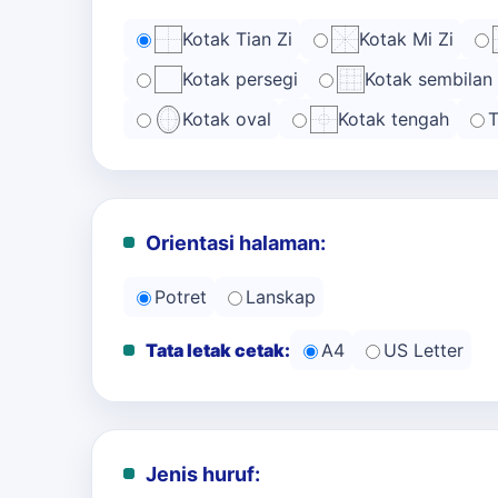
Kotak Tian Zi
Kotak Mi Zi
Kotak persegi
Kotak sembilan
Kotak oval
Kotak tengah
T
Orientasi halaman:
Potret
Lanskap
Tata letak cetak:
A4
US Letter
Jenis huruf: