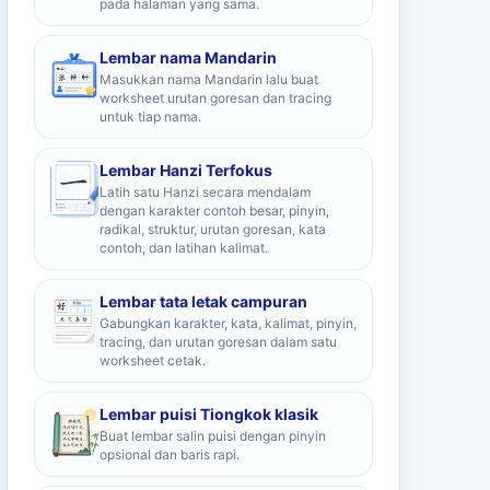
pada halaman yang sama.
Lembar nama Mandarin
Masukkan nama Mandarin lalu buat
worksheet urutan goresan dan tracing
untuk tiap nama.
Lembar Hanzi Terfokus
Latih satu Hanzi secara mendalam
dengan karakter contoh besar, pinyin,
radikal, struktur, urutan goresan, kata
contoh, dan latihan kalimat.
Lembar tata letak campuran
Gabungkan karakter, kata, kalimat, pinyin,
tracing, dan urutan goresan dalam satu
worksheet cetak.
Lembar puisi Tiongkok klasik
Buat lembar salin puisi dengan pinyin
opsional dan baris rapi.