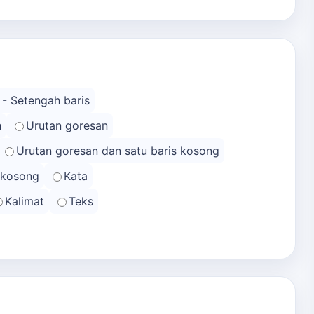
 - Setengah baris
h
Urutan goresan
Urutan goresan dan satu baris kosong
s kosong
Kata
Kalimat
Teks