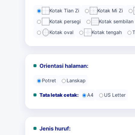
Kotak Tian Zi
Kotak Mi Zi
Kotak persegi
Kotak sembilan
Kotak oval
Kotak tengah
T
Orientasi halaman:
Potret
Lanskap
Tata letak cetak:
A4
US Letter
Jenis huruf: