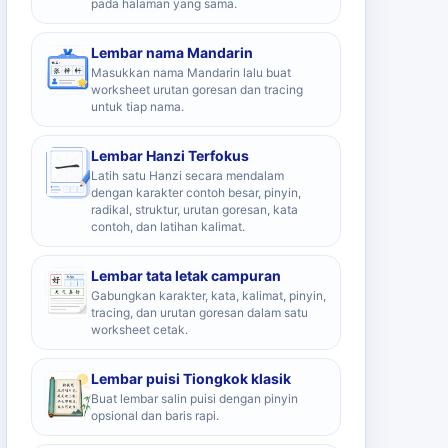
pada halaman yang sama.
Lembar nama Mandarin
Masukkan nama Mandarin lalu buat
worksheet urutan goresan dan tracing
untuk tiap nama.
Lembar Hanzi Terfokus
Latih satu Hanzi secara mendalam
dengan karakter contoh besar, pinyin,
radikal, struktur, urutan goresan, kata
contoh, dan latihan kalimat.
Lembar tata letak campuran
Gabungkan karakter, kata, kalimat, pinyin,
tracing, dan urutan goresan dalam satu
worksheet cetak.
Lembar puisi Tiongkok klasik
Buat lembar salin puisi dengan pinyin
opsional dan baris rapi.