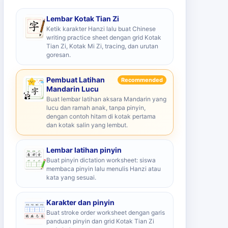
Lembar Kotak Tian Zi
Ketik karakter Hanzi lalu buat Chinese
writing practice sheet dengan grid Kotak
Tian Zi, Kotak Mi Zi, tracing, dan urutan
goresan.
Pembuat Latihan
Recommended
Mandarin Lucu
Buat lembar latihan aksara Mandarin yang
lucu dan ramah anak, tanpa pinyin,
dengan contoh hitam di kotak pertama
dan kotak salin yang lembut.
Lembar latihan pinyin
Buat pinyin dictation worksheet: siswa
membaca pinyin lalu menulis Hanzi atau
kata yang sesuai.
Karakter dan pinyin
Buat stroke order worksheet dengan garis
panduan pinyin dan grid Kotak Tian Zi