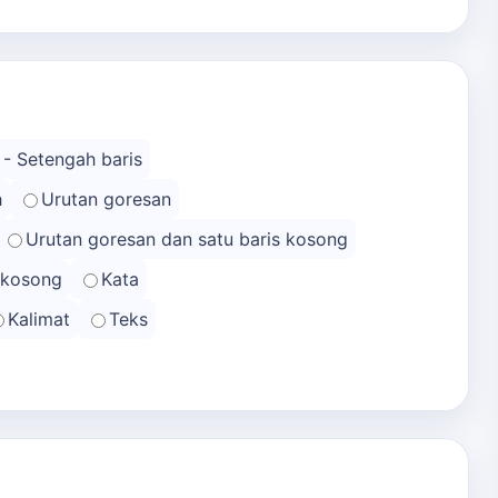
 - Setengah baris
h
Urutan goresan
Urutan goresan dan satu baris kosong
s kosong
Kata
Kalimat
Teks