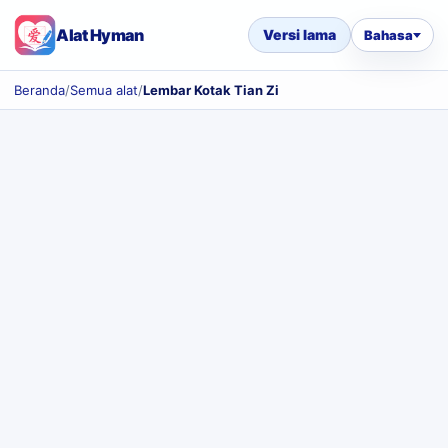
Alat Hyman
Versi lama
Bahasa
Beranda
/
Semua alat
/
Lembar Kotak Tian Zi