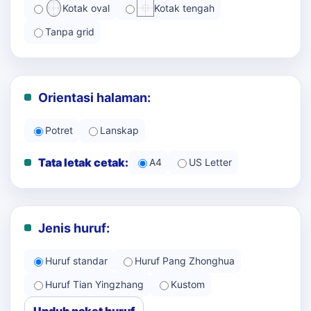
Kotak oval
Kotak tengah
Tanpa grid
Orientasi halaman:
Potret
Lanskap
Tata letak cetak:
A4
US Letter
Jenis huruf:
Huruf standar
Huruf Pang Zhonghua
Huruf Tian Yingzhang
Kustom