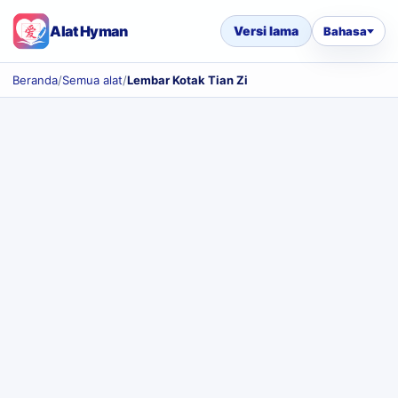
Alat Hyman
Versi lama
Bahasa
Beranda
/
Semua alat
/
Lembar Kotak Tian Zi