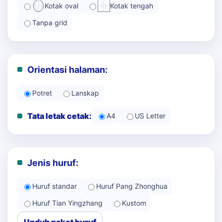
Kotak oval
Kotak tengah
Tanpa grid
Orientasi halaman:
Potret
Lanskap
Tata letak cetak:
A4
US Letter
Jenis huruf:
Huruf standar
Huruf Pang Zhonghua
Huruf Tian Yingzhang
Kustom