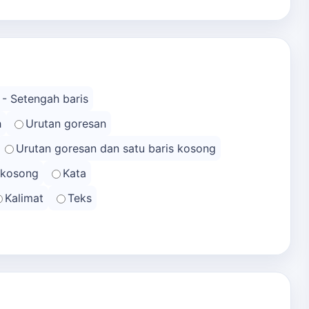
 - Setengah baris
h
Urutan goresan
Urutan goresan dan satu baris kosong
s kosong
Kata
Kalimat
Teks