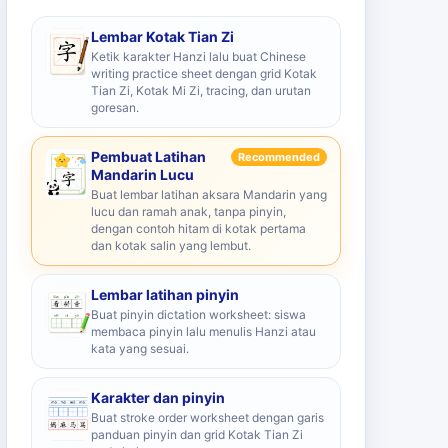
Lembar Kotak Tian Zi
Ketik karakter Hanzi lalu buat Chinese
writing practice sheet dengan grid Kotak
Tian Zi, Kotak Mi Zi, tracing, dan urutan
goresan.
Pembuat Latihan
Recommended
Mandarin Lucu
Buat lembar latihan aksara Mandarin yang
lucu dan ramah anak, tanpa pinyin,
dengan contoh hitam di kotak pertama
dan kotak salin yang lembut.
Lembar latihan pinyin
Buat pinyin dictation worksheet: siswa
membaca pinyin lalu menulis Hanzi atau
kata yang sesuai.
Karakter dan pinyin
Buat stroke order worksheet dengan garis
panduan pinyin dan grid Kotak Tian Zi