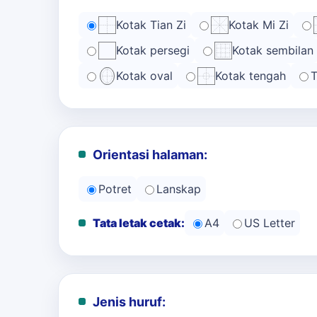
Kotak Tian Zi
Kotak Mi Zi
Kotak persegi
Kotak sembilan
Kotak oval
Kotak tengah
T
Orientasi halaman:
Potret
Lanskap
Tata letak cetak:
A4
US Letter
Jenis huruf: