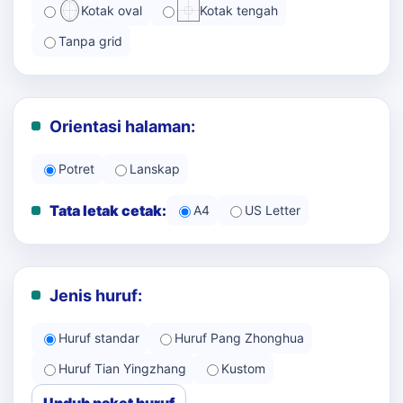
Kotak oval
Kotak tengah
Tanpa grid
Orientasi halaman:
Potret
Lanskap
Tata letak cetak:
A4
US Letter
Jenis huruf:
Huruf standar
Huruf Pang Zhonghua
Huruf Tian Yingzhang
Kustom