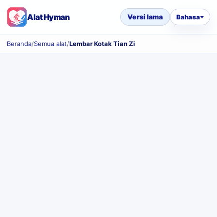
Alat Hyman
Versi lama
Bahasa
Beranda
/
Semua alat
/
Lembar Kotak Tian Zi