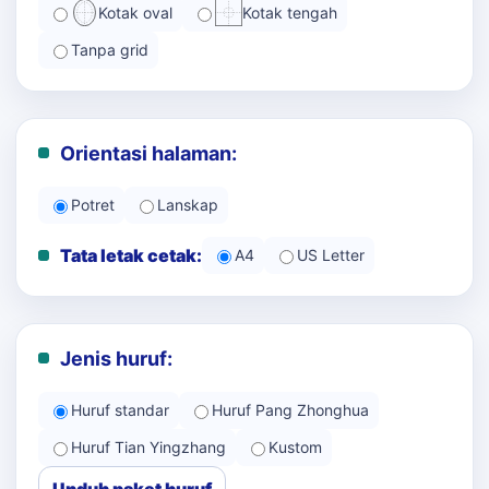
Kotak oval
Kotak tengah
Tanpa grid
Orientasi halaman:
Potret
Lanskap
Tata letak cetak:
A4
US Letter
Jenis huruf:
Huruf standar
Huruf Pang Zhonghua
Huruf Tian Yingzhang
Kustom