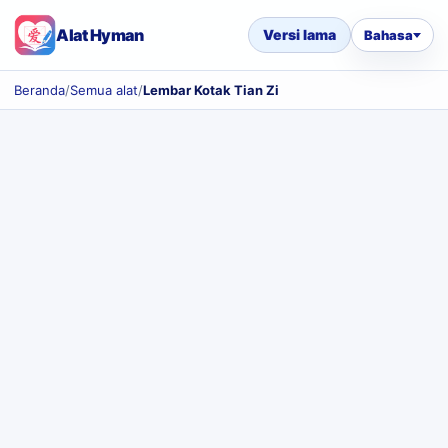
Alat Hyman
Versi lama
Bahasa
Beranda
/
Semua alat
/
Lembar Kotak Tian Zi