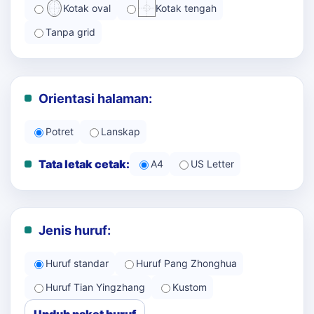
Kotak oval
Kotak tengah
Tanpa grid
Orientasi halaman:
Potret
Lanskap
Tata letak cetak:
A4
US Letter
Jenis huruf:
Huruf standar
Huruf Pang Zhonghua
Huruf Tian Yingzhang
Kustom