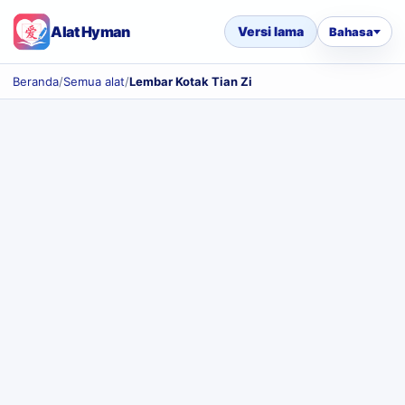
Alat Hyman
Versi lama
Bahasa
Beranda
/
Semua alat
/
Lembar Kotak Tian Zi