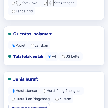
Kotak oval
Kotak tengah
Tanpa grid
Orientasi halaman:
Potret
Lanskap
Tata letak cetak:
A4
US Letter
Jenis huruf:
Huruf standar
Huruf Pang Zhonghua
Huruf Tian Yingzhang
Kustom