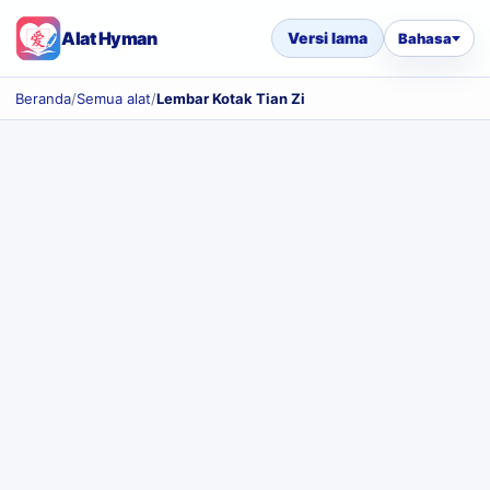
Alat Hyman
Versi lama
Bahasa
Beranda
/
Semua alat
/
Lembar Kotak Tian Zi