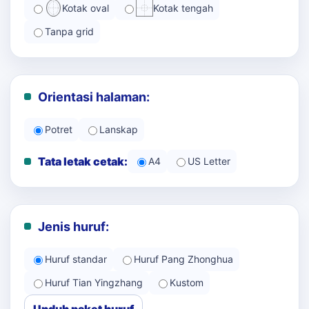
Kotak oval
Kotak tengah
Tanpa grid
Orientasi halaman:
Potret
Lanskap
Tata letak cetak:
A4
US Letter
Jenis huruf:
Huruf standar
Huruf Pang Zhonghua
Huruf Tian Yingzhang
Kustom