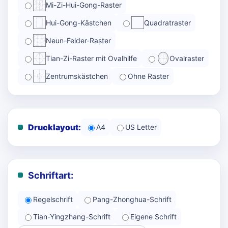
Mi-Zi-Hui-Gong-Raster
Hui-Gong-Kästchen
Quadratraster
Neun-Felder-Raster
Tian-Zi-Raster mit Ovalhilfe
Ovalraster
Zentrumskästchen
Ohne Raster
Drucklayout:
A4
US Letter
Schriftart:
Regelschrift
Pang-Zhonghua-Schrift
Tian-Yingzhang-Schrift
Eigene Schrift