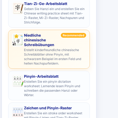
Tian-Zi-Ge-Arbeitsblatt
Geben Sie Hanzi ein und erstellen Sie ein
Chinese writing practice sheet mit Tian-
Zi-Raster, Mi-Zi-Raster, Nachspuren und
Strichfolge.
Niedliche
Recommended
chinesische
Schreibübungen
Erstellt kinderfreundliche chinesische
Schreibblätter ohne Pinyin, mit
schwarzem Beispiel im ersten Feld und
hellen Nachspurfeldern.
Pinyin-Arbeitsblatt
Erstellen Sie ein pinyin dictation
worksheet: Lernende lesen Pinyin und
schreiben die passenden Hanzi oder
Wörter.
Zeichen und Pinyin-Raster
Erstellen Sie ein stroke order worksheet
mit Pinyin-Linien und Tian-Zi-Raster