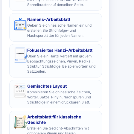
Schreibraster auf derselben Seite.
Namens-Arbeitsblatt
Geben Sie chinesische Namen ein und
erstellen Sie Strichfolge- und
Nachspurblätter für jeden Namen.
Fokussiertes Hanzi-Arbeitsblatt
Üben Sie ein Hanzi vertieft mit großem
Beobachtungszeichen, Pinyin, Radikal,
Struktur, Strichfolge, Beispielwörtern und
Satzzeilen.
Gemischtes Layout
Kombinieren Sie chinesische Zeichen,
Wörter, Sätze, Pinyin, Nachspuren und
Strichfolge in einem druckbaren Blatt.
Arbeitsblatt für klassische
Gedichte
Erstellen Sie Gedicht-Abschriften mit
optionalem Pinyin und klaren