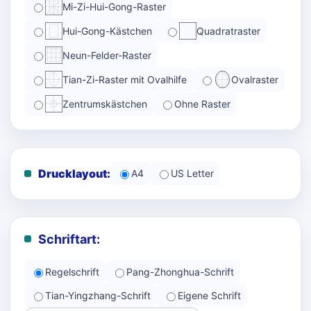
Mi-Zi-Hui-Gong-Raster
Hui-Gong-Kästchen
Quadratraster
Neun-Felder-Raster
Tian-Zi-Raster mit Ovalhilfe
Ovalraster
Zentrumskästchen
Ohne Raster
Drucklayout:
A4
US Letter
Schriftart:
Regelschrift
Pang-Zhonghua-Schrift
Tian-Yingzhang-Schrift
Eigene Schrift