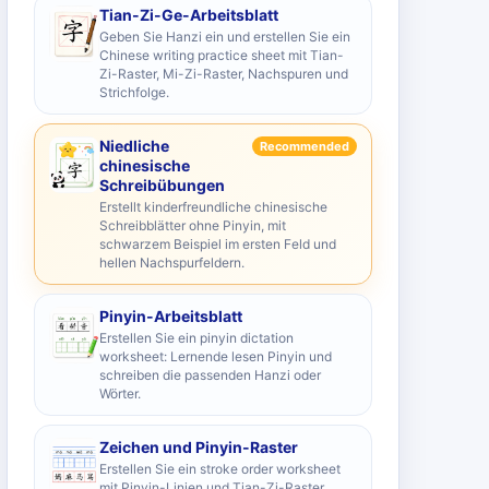
Tian-Zi-Ge-Arbeitsblatt
Geben Sie Hanzi ein und erstellen Sie ein
Chinese writing practice sheet mit Tian-
Zi-Raster, Mi-Zi-Raster, Nachspuren und
Strichfolge.
Niedliche
Recommended
chinesische
Schreibübungen
Erstellt kinderfreundliche chinesische
Schreibblätter ohne Pinyin, mit
schwarzem Beispiel im ersten Feld und
hellen Nachspurfeldern.
Pinyin-Arbeitsblatt
Erstellen Sie ein pinyin dictation
worksheet: Lernende lesen Pinyin und
schreiben die passenden Hanzi oder
Wörter.
Zeichen und Pinyin-Raster
Erstellen Sie ein stroke order worksheet
mit Pinyin-Linien und Tian-Zi-Raster