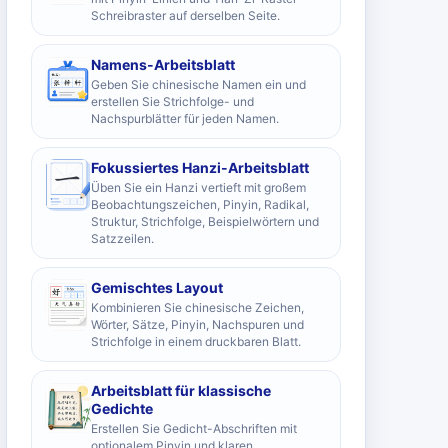
Schreibraster auf derselben Seite.
Namens-Arbeitsblatt
Geben Sie chinesische Namen ein und
erstellen Sie Strichfolge- und
Nachspurblätter für jeden Namen.
Fokussiertes Hanzi-Arbeitsblatt
Üben Sie ein Hanzi vertieft mit großem
Beobachtungszeichen, Pinyin, Radikal,
Struktur, Strichfolge, Beispielwörtern und
Satzzeilen.
Gemischtes Layout
Kombinieren Sie chinesische Zeichen,
Wörter, Sätze, Pinyin, Nachspuren und
Strichfolge in einem druckbaren Blatt.
Arbeitsblatt für klassische
Gedichte
Erstellen Sie Gedicht-Abschriften mit
optionalem Pinyin und klaren