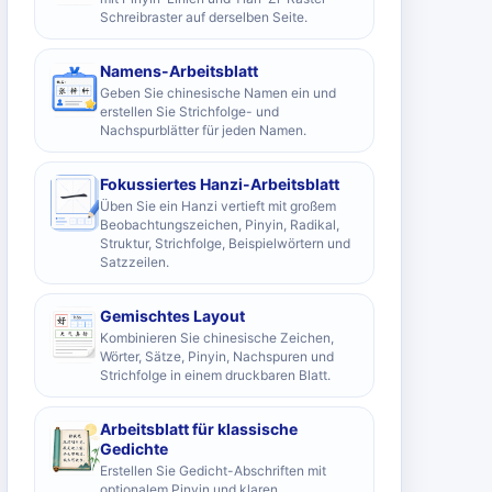
Schreibraster auf derselben Seite.
Namens-Arbeitsblatt
Geben Sie chinesische Namen ein und
erstellen Sie Strichfolge- und
Nachspurblätter für jeden Namen.
Fokussiertes Hanzi-Arbeitsblatt
Üben Sie ein Hanzi vertieft mit großem
Beobachtungszeichen, Pinyin, Radikal,
Struktur, Strichfolge, Beispielwörtern und
Satzzeilen.
Gemischtes Layout
Kombinieren Sie chinesische Zeichen,
Wörter, Sätze, Pinyin, Nachspuren und
Strichfolge in einem druckbaren Blatt.
Arbeitsblatt für klassische
Gedichte
Erstellen Sie Gedicht-Abschriften mit
optionalem Pinyin und klaren