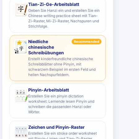
Tian-Zi-Ge-Arbeitsblatt
Geben Sie Hanzi ein und erstellen Sie ein
Chinese writing practice sheet mit Tian-
Zi-Raster, Mi-Zi-Raster, Nachspuren und
Strichfolge.
Niedliche
Recommended
chinesische
Schreibübungen
Erstellt kinderfreundliche chinesische
Schreibblätter ohne Pinyin, mit
schwarzem Beispiel im ersten Feld und
hellen Nachspurfeldern.
Pinyin-Arbeitsblatt
Erstellen Sie ein pinyin dictation
worksheet: Lernende lesen Pinyin und
schreiben die passenden Hanzi oder
Wörter.
Zeichen und Pinyin-Raster
Erstellen Sie ein stroke order worksheet
mit Pinyin-Linien und Tian-Zi-Raster