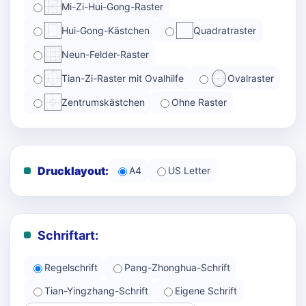
Mi-Zi-Hui-Gong-Raster
Hui-Gong-Kästchen
Quadratraster
Neun-Felder-Raster
Tian-Zi-Raster mit Ovalhilfe
Ovalraster
Zentrumskästchen
Ohne Raster
Drucklayout:
A4
US Letter
Schriftart:
Regelschrift
Pang-Zhonghua-Schrift
Tian-Yingzhang-Schrift
Eigene Schrift