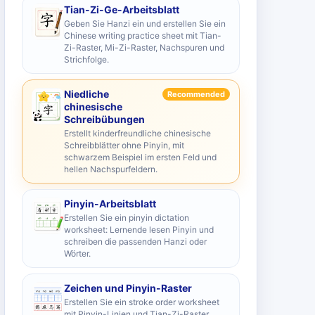
Tian-Zi-Ge-Arbeitsblatt
Geben Sie Hanzi ein und erstellen Sie ein
Chinese writing practice sheet mit Tian-
Zi-Raster, Mi-Zi-Raster, Nachspuren und
Strichfolge.
Niedliche
Recommended
chinesische
Schreibübungen
Erstellt kinderfreundliche chinesische
Schreibblätter ohne Pinyin, mit
schwarzem Beispiel im ersten Feld und
hellen Nachspurfeldern.
Pinyin-Arbeitsblatt
Erstellen Sie ein pinyin dictation
worksheet: Lernende lesen Pinyin und
schreiben die passenden Hanzi oder
Wörter.
Zeichen und Pinyin-Raster
Erstellen Sie ein stroke order worksheet
mit Pinyin-Linien und Tian-Zi-Raster