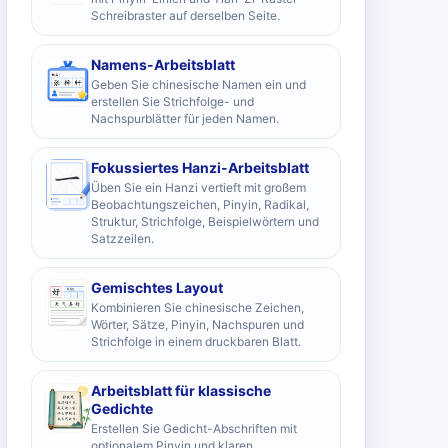
Schreibraster auf derselben Seite.
Namens-Arbeitsblatt
Geben Sie chinesische Namen ein und
erstellen Sie Strichfolge- und
Nachspurblätter für jeden Namen.
Fokussiertes Hanzi-Arbeitsblatt
Üben Sie ein Hanzi vertieft mit großem
Beobachtungszeichen, Pinyin, Radikal,
Struktur, Strichfolge, Beispielwörtern und
Satzzeilen.
Gemischtes Layout
Kombinieren Sie chinesische Zeichen,
Wörter, Sätze, Pinyin, Nachspuren und
Strichfolge in einem druckbaren Blatt.
Arbeitsblatt für klassische
Gedichte
Erstellen Sie Gedicht-Abschriften mit
optionalem Pinyin und klaren