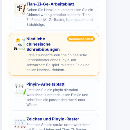
Tian-Zi-Ge-Arbeitsblatt
Geben Sie Hanzi ein und erstellen Sie ein
Chinese writing practice sheet mit Tian-
Zi-Raster, Mi-Zi-Raster, Nachspuren und
Strichfolge.
Niedliche
Recommended
chinesische
Schreibübungen
Erstellt kinderfreundliche chinesische
Schreibblätter ohne Pinyin, mit
schwarzem Beispiel im ersten Feld und
hellen Nachspurfeldern.
Pinyin-Arbeitsblatt
Erstellen Sie ein pinyin dictation
worksheet: Lernende lesen Pinyin und
schreiben die passenden Hanzi oder
Wörter.
Zeichen und Pinyin-Raster
Erstellen Sie ein stroke order worksheet
mit Pinyin-Linien und Tian-Zi-Raster