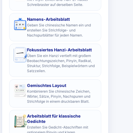
Schreibraster auf derselben Seite.
Namens-Arbeitsblatt
Geben Sie chinesische Namen ein und
erstellen Sie Strichfolge- und
Nachspurblätter für jeden Namen.
Fokussiertes Hanzi-Arbeitsblatt
Üben Sie ein Hanzi vertieft mit großem
Beobachtungszeichen, Pinyin, Radikal,
Struktur, Strichfolge, Beispielwörtern und
Satzzeilen.
Gemischtes Layout
Kombinieren Sie chinesische Zeichen,
Wörter, Sätze, Pinyin, Nachspuren und
Strichfolge in einem druckbaren Blatt.
Arbeitsblatt für klassische
Gedichte
Erstellen Sie Gedicht-Abschriften mit
optionalem Pinyin und klaren