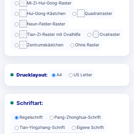
Mi-Zi-Hui-Gong-Raster
Hui-Gong-Kästchen
Quadratraster
Neun-Felder-Raster
Tian-Zi-Raster mit Ovalhilfe
Ovalraster
Zentrumskästchen
Ohne Raster
Drucklayout:
A4
US Letter
Schriftart:
Regelschrift
Pang-Zhonghua-Schrift
Tian-Yingzhang-Schrift
Eigene Schrift