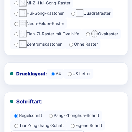
Mi-Zi-Hui-Gong-Raster
Hui-Gong-Kästchen
Quadratraster
Neun-Felder-Raster
Tian-Zi-Raster mit Ovalhilfe
Ovalraster
Zentrumskästchen
Ohne Raster
Drucklayout:
A4
US Letter
Schriftart:
Regelschrift
Pang-Zhonghua-Schrift
Tian-Yingzhang-Schrift
Eigene Schrift