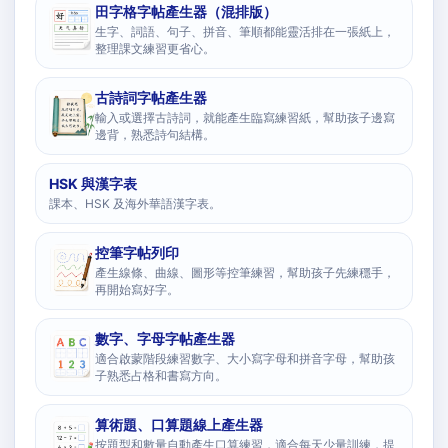
田字格字帖產生器（混排版）
生字、詞語、句子、拼音、筆順都能靈活排在一張紙上，
整理課文練習更省心。
古詩詞字帖產生器
輸入或選擇古詩詞，就能產生臨寫練習紙，幫助孩子邊寫
邊背，熟悉詩句結構。
HSK 與漢字表
課本、HSK 及海外華語漢字表。
控筆字帖列印
產生線條、曲線、圖形等控筆練習，幫助孩子先練穩手，
再開始寫好字。
數字、字母字帖產生器
適合啟蒙階段練習數字、大小寫字母和拼音字母，幫助孩
子熟悉占格和書寫方向。
算術題、口算題線上產生器
按題型和數量自動產生口算練習，適合每天少量訓練，提