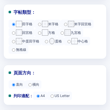
字帖類型：
田字格
米字格
米字回宮格
回宮格
方格
九宮格
中蛋田字格
蛋格
中心格
無格線
頁面方向：
直向
橫向
列印適配：
A4
US Letter