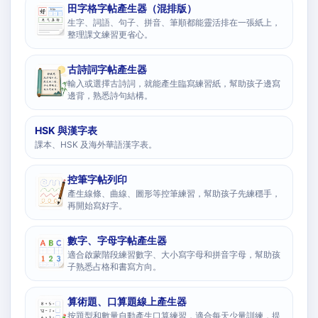
田字格字帖產生器（混排版）
生字、詞語、句子、拼音、筆順都能靈活排在一張紙上，
整理課文練習更省心。
古詩詞字帖產生器
輸入或選擇古詩詞，就能產生臨寫練習紙，幫助孩子邊寫
邊背，熟悉詩句結構。
HSK 與漢字表
課本、HSK 及海外華語漢字表。
控筆字帖列印
產生線條、曲線、圖形等控筆練習，幫助孩子先練穩手，
再開始寫好字。
數字、字母字帖產生器
適合啟蒙階段練習數字、大小寫字母和拼音字母，幫助孩
子熟悉占格和書寫方向。
算術題、口算題線上產生器
按題型和數量自動產生口算練習，適合每天少量訓練，提