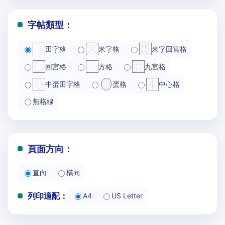
字帖類型：
田字格
米字格
米字回宮格
回宮格
方格
九宮格
中蛋田字格
蛋格
中心格
無格線
頁面方向：
直向
橫向
列印適配：
A4
US Letter