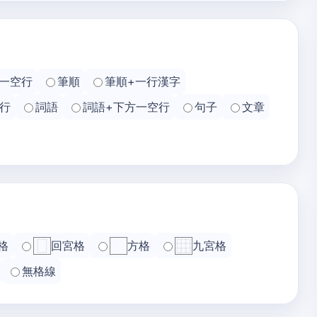
一空行
筆順
筆順+一行漢字
行
詞語
詞語+下方一空行
句子
文章
格
回宮格
方格
九宮格
無格線