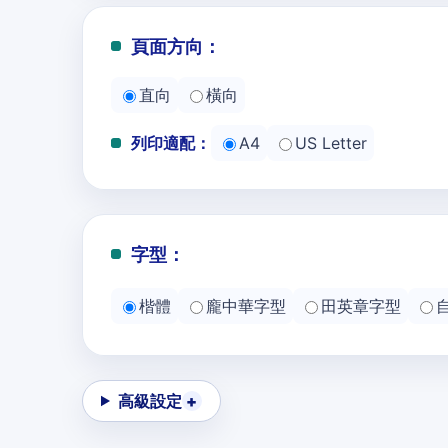
頁面方向：
直向
橫向
列印適配：
A4
US Letter
字型：
楷體
龐中華字型
田英章字型
高級設定