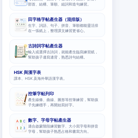
部首、結構、筆順、組詞和造句練習。
田字格字帖產生器（混排版）
生字、詞語、句子、拼音、筆順都能靈活排
在一張紙上，整理課文練習更省心。
古詩詞字帖產生器
輸入或選擇古詩詞，就能產生臨寫練習紙，
幫助孩子邊寫邊背，熟悉詩句結構。
HSK 與漢字表
課本、HSK 及海外華語漢字表。
控筆字帖列印
產生線條、曲線、圖形等控筆練習，幫助孩
子先練穩手，再開始寫好字。
數字、字母字帖產生器
適合啟蒙階段練習數字、大小寫字母和拼音
字母，幫助孩子熟悉占格和書寫方向。