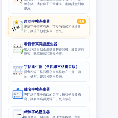
練字紙，適合孩子日常練字、老師課堂列印
使用。
趣味字帖產生器
推薦
把練字變得更有趣。可愛的版式和描紅設
計，讓孩子願意多寫一會兒。
看拼音寫詞語產生器
輸入詞語自動產生拼音和書寫格，適合課前
複習、聽寫練習和家長檢查。
字帖產生器（含四線三格拼音版）
拼音四線三格和漢字書寫格放在一起，讀
音、拼寫、書寫可以同步練。
姓名字帖產生器
專門練習孩子自己的名字，按格子反覆描
寫，讓名字寫得更端正、更有信心。
精練字帖產生器
每頁聚焦一個漢字，整理大字觀察、拼音、