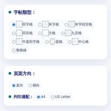
字帖類型：
田字格
米字格
米字回宮格
回宮格
方格
九宮格
中蛋田字格
蛋格
中心格
無格線
頁面方向：
直向
橫向
列印適配：
A4
US Letter