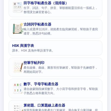
田字格字帖產生器（混排版）
生字、詞語、句子、拼音、筆順都能靈活排在一張紙上，
整理課文練習更省心。
古詩詞字帖產生器
輸入或選擇古詩詞，就能產生臨寫練習紙，幫助孩子邊寫
邊背，熟悉詩句結構。
HSK 與漢字表
課本、HSK 及海外華語漢字表。
控筆字帖列印
產生線條、曲線、圖形等控筆練習，幫助孩子先練穩手，
再開始寫好字。
數字、字母字帖產生器
適合啟蒙階段練習數字、大小寫字母和拼音字母，幫助孩
子熟悉占格和書寫方向。
算術題、口算題線上產生器
按題型和數量自動產生口算練習，適合每天少量訓練，提