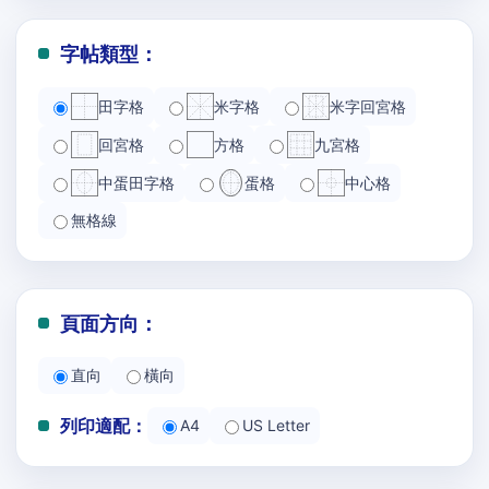
字帖類型：
田字格
米字格
米字回宮格
回宮格
方格
九宮格
中蛋田字格
蛋格
中心格
無格線
頁面方向：
直向
橫向
列印適配：
A4
US Letter