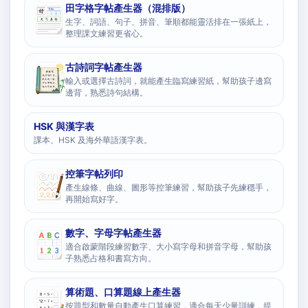
田字格字帖產生器（混排版）
生字、詞語、句子、拼音、筆順都能靈活排在一張紙上，
整理課文練習更省心。
古詩詞字帖產生器
輸入或選擇古詩詞，就能產生臨寫練習紙，幫助孩子邊寫
邊背，熟悉詩句結構。
HSK 與漢字表
課本、HSK 及海外華語漢字表。
控筆字帖列印
產生線條、曲線、圖形等控筆練習，幫助孩子先練穩手，
再開始寫好字。
數字、字母字帖產生器
適合啟蒙階段練習數字、大小寫字母和拼音字母，幫助孩
子熟悉占格和書寫方向。
算術題、口算題線上產生器
按題型和數量自動產生口算練習，適合每天少量訓練，提