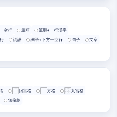
一空行
筆順
筆順+一行漢字
行
詞語
詞語+下方一空行
句子
文章
格
回宮格
方格
九宮格
無格線