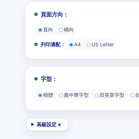
頁面方向：
直向
橫向
列印適配：
A4
US Letter
字型：
楷體
龐中華字型
田英章字型
高級設定