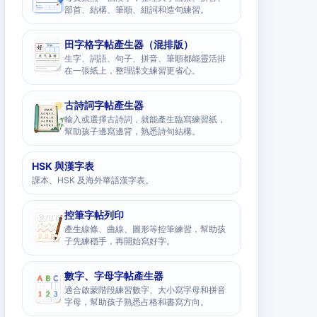
部首、結構、筆順、組詞和造句練習。
田字格字帖產生器（混排版）
生字、詞語、句子、拼音、筆順都能靈活排
在一張紙上，整理課文練習更省心。
古詩詞字帖產生器
輸入或選擇古詩詞，就能產生臨寫練習紙，
幫助孩子邊寫邊背，熟悉詩句結構。
HSK 與漢字表
課本、HSK 及海外華語漢字表。
控筆字帖列印
產生線條、曲線、圖形等控筆練習，幫助孩
子先練穩手，再開始寫好字。
數字、字母字帖產生器
適合啟蒙階段練習數字、大小寫字母和拼音
字母，幫助孩子熟悉占格和書寫方向。