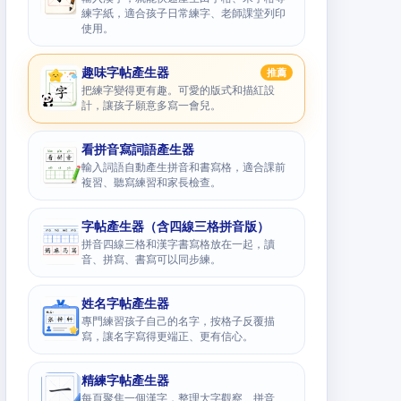
練字紙，適合孩子日常練字、老師課堂列印
使用。
趣味字帖產生器
推薦
把練字變得更有趣。可愛的版式和描紅設
計，讓孩子願意多寫一會兒。
看拼音寫詞語產生器
輸入詞語自動產生拼音和書寫格，適合課前
複習、聽寫練習和家長檢查。
字帖產生器（含四線三格拼音版）
拼音四線三格和漢字書寫格放在一起，讀
音、拼寫、書寫可以同步練。
姓名字帖產生器
專門練習孩子自己的名字，按格子反覆描
寫，讓名字寫得更端正、更有信心。
精練字帖產生器
每頁聚焦一個漢字，整理大字觀察、拼音、