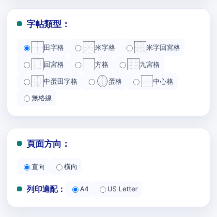
字帖類型：
田字格
米字格
米字回宮格
回宮格
方格
九宮格
中蛋田字格
蛋格
中心格
無格線
頁面方向：
直向
橫向
列印適配：
A4
US Letter