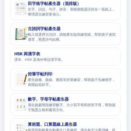
田字格字帖產生器（混排版）
生字、詞語、句子、拼音、筆順都能靈活排在一張紙上，
整理課文練習更省心。
古詩詞字帖產生器
輸入或選擇古詩詞，就能產生臨寫練習紙，幫助孩子邊寫
邊背，熟悉詩句結構。
HSK 與漢字表
課本、HSK 及海外華語漢字表。
控筆字帖列印
產生線條、曲線、圖形等控筆練習，幫助孩子先練穩手，
再開始寫好字。
數字、字母字帖產生器
適合啟蒙階段練習數字、大小寫字母和拼音字母，幫助孩
子熟悉占格和書寫方向。
算術題、口算題線上產生器
按題型和數量自動產生口算練習，適合每天少量訓練，提