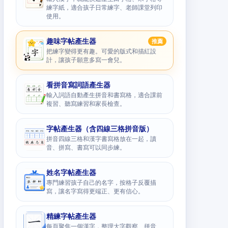
練字紙，適合孩子日常練字、老師課堂列印
使用。
趣味字帖產生器
推薦
把練字變得更有趣。可愛的版式和描紅設
計，讓孩子願意多寫一會兒。
看拼音寫詞語產生器
輸入詞語自動產生拼音和書寫格，適合課前
複習、聽寫練習和家長檢查。
字帖產生器（含四線三格拼音版）
拼音四線三格和漢字書寫格放在一起，讀
音、拼寫、書寫可以同步練。
姓名字帖產生器
專門練習孩子自己的名字，按格子反覆描
寫，讓名字寫得更端正、更有信心。
精練字帖產生器
每頁聚焦一個漢字，整理大字觀察、拼音、