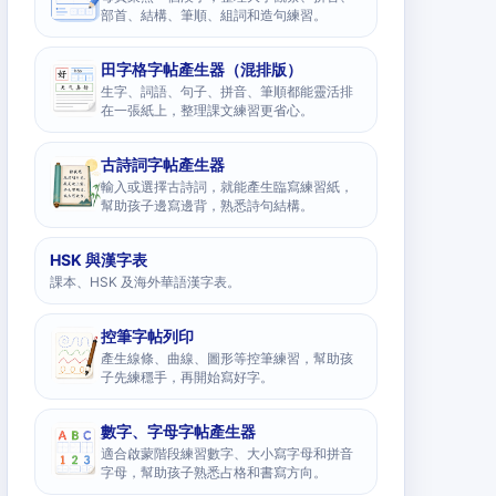
部首、結構、筆順、組詞和造句練習。
田字格字帖產生器（混排版）
生字、詞語、句子、拼音、筆順都能靈活排
在一張紙上，整理課文練習更省心。
古詩詞字帖產生器
輸入或選擇古詩詞，就能產生臨寫練習紙，
幫助孩子邊寫邊背，熟悉詩句結構。
HSK 與漢字表
課本、HSK 及海外華語漢字表。
控筆字帖列印
產生線條、曲線、圖形等控筆練習，幫助孩
子先練穩手，再開始寫好字。
數字、字母字帖產生器
適合啟蒙階段練習數字、大小寫字母和拼音
字母，幫助孩子熟悉占格和書寫方向。