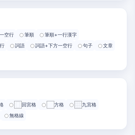
一空行
筆順
筆順+一行漢字
行
詞語
詞語+下方一空行
句子
文章
格
回宮格
方格
九宮格
無格線