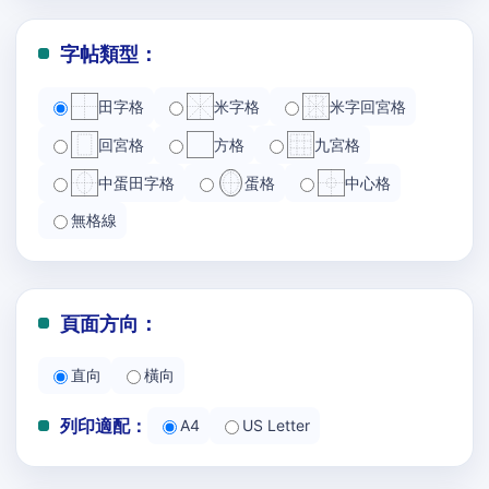
字帖類型：
田字格
米字格
米字回宮格
回宮格
方格
九宮格
中蛋田字格
蛋格
中心格
無格線
頁面方向：
直向
橫向
列印適配：
A4
US Letter