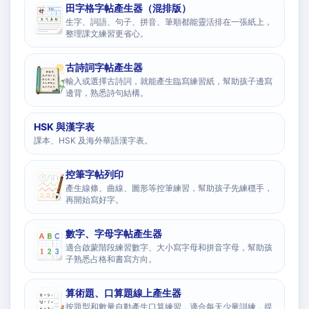
田字格字帖產生器（混排版）
生字、詞語、句子、拼音、筆順都能靈活排在一張紙上，
整理課文練習更省心。
古詩詞字帖產生器
輸入或選擇古詩詞，就能產生臨寫練習紙，幫助孩子邊寫
邊背，熟悉詩句結構。
HSK 與漢字表
課本、HSK 及海外華語漢字表。
控筆字帖列印
產生線條、曲線、圖形等控筆練習，幫助孩子先練穩手，
再開始寫好字。
數字、字母字帖產生器
適合啟蒙階段練習數字、大小寫字母和拼音字母，幫助孩
子熟悉占格和書寫方向。
算術題、口算題線上產生器
按題型和數量自動產生口算練習，適合每天少量訓練，提