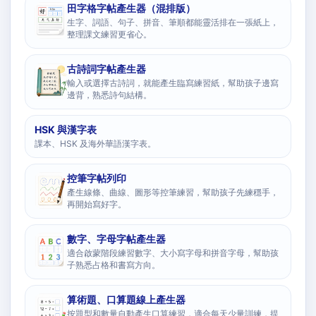
田字格字帖產生器（混排版）
生字、詞語、句子、拼音、筆順都能靈活排在一張紙上，
整理課文練習更省心。
古詩詞字帖產生器
輸入或選擇古詩詞，就能產生臨寫練習紙，幫助孩子邊寫
邊背，熟悉詩句結構。
HSK 與漢字表
課本、HSK 及海外華語漢字表。
控筆字帖列印
產生線條、曲線、圖形等控筆練習，幫助孩子先練穩手，
再開始寫好字。
數字、字母字帖產生器
適合啟蒙階段練習數字、大小寫字母和拼音字母，幫助孩
子熟悉占格和書寫方向。
算術題、口算題線上產生器
按題型和數量自動產生口算練習，適合每天少量訓練，提