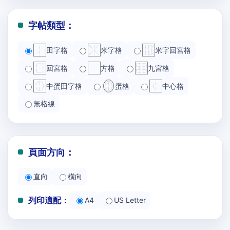
字帖類型：
田字格
米字格
米字回宮格
回宮格
方格
九宮格
中蛋田字格
蛋格
中心格
無格線
頁面方向：
直向
橫向
列印適配：
A4
US Letter