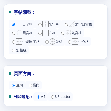
字帖類型：
田字格
米字格
米字回宮格
回宮格
方格
九宮格
中蛋田字格
蛋格
中心格
無格線
頁面方向：
直向
橫向
列印適配：
A4
US Letter