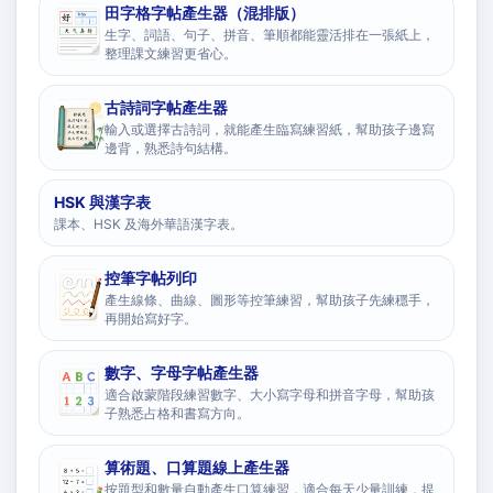
田字格字帖產生器（混排版）
生字、詞語、句子、拼音、筆順都能靈活排在一張紙上，
整理課文練習更省心。
古詩詞字帖產生器
輸入或選擇古詩詞，就能產生臨寫練習紙，幫助孩子邊寫
邊背，熟悉詩句結構。
HSK 與漢字表
課本、HSK 及海外華語漢字表。
控筆字帖列印
產生線條、曲線、圖形等控筆練習，幫助孩子先練穩手，
再開始寫好字。
數字、字母字帖產生器
適合啟蒙階段練習數字、大小寫字母和拼音字母，幫助孩
子熟悉占格和書寫方向。
算術題、口算題線上產生器
按題型和數量自動產生口算練習，適合每天少量訓練，提