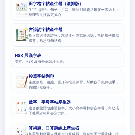
田字格字帖產生器（混排版）
生字、詞語、句子、拼音、筆順都能靈活排在一張紙上，
整理課文練習更省心。
古詩詞字帖產生器
輸入或選擇古詩詞，就能產生臨寫練習紙，幫助孩子邊寫
邊背，熟悉詩句結構。
HSK 與漢字表
課本、HSK 及海外華語漢字表。
控筆字帖列印
產生線條、曲線、圖形等控筆練習，幫助孩子先練穩手，
再開始寫好字。
數字、字母字帖產生器
適合啟蒙階段練習數字、大小寫字母和拼音字母，幫助孩
子熟悉占格和書寫方向。
算術題、口算題線上產生器
按題型和數量自動產生口算練習，適合每天少量訓練，提