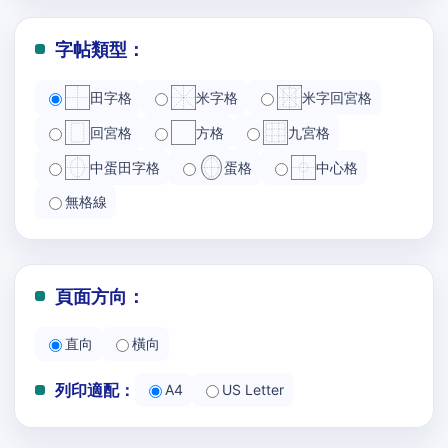
字帖類型：
田字格
米字格
米字回宮格
回宮格
方格
九宮格
中蛋田字格
蛋格
中心格
無格線
頁面方向：
直向
橫向
列印適配：
A4
US Letter