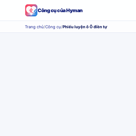
Công cụ của Hyman
Trang chủ
/
Công cụ
/
Phiếu luyện ô Ô điền tự