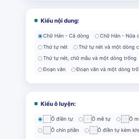
Kiểu nội dung:
Chữ Hán - Cả dòng
Chữ Hán - Nửa 
Thứ tự nét
Thứ tự nét và một dòng 
Thứ tự nét, chữ mẫu và một dòng trống
Đoạn văn
Đoạn văn và một dòng trố
Kiểu ô luyện:
Ô điền tự
Ô mễ tự
Ô m
Ô chín phần
Ô điền tự kèm kh