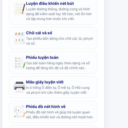
Luyện điều khiển nét bút
Luyện đường thẳng, đường cong và hình
dạng để kiểm soát tay tốt hơn, nét ổn hơn
và tập trung hơn trước khi viết.
Chữ cái và số
Tạo phiếu bốn dòng cho chữ cái, từ, pinyin
và số.
Phiếu luyện toán
Tạo bài toán hằng ngày theo dạng và số
lượng để tăng tốc độ và độ chính xác.
Mẫu giấy luyện viết
In ô trống Ô điền tự, Ô mễ tự, Ô Hồi cung
và pinyin khi cần thêm giấy luyện viết.
Phiếu đồ nét hình vẽ
Phiếu đồ nét hình vẽ giúp trẻ luyện quan
sát, điều khiển bút và đường nét mượt hơn.