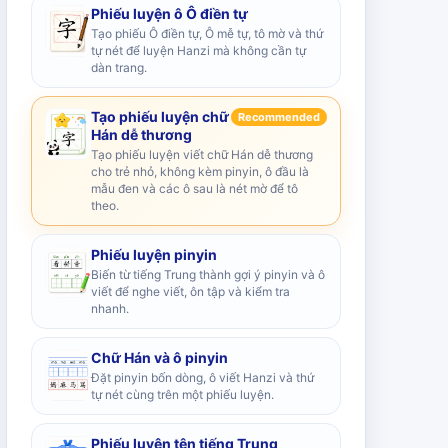
Phiếu luyện ô Ô điền tự
Tạo phiếu Ô điền tự, Ô mễ tự, tô mờ và thứ
tự nét để luyện Hanzi mà không cần tự
dàn trang.
Tạo phiếu luyện chữ
Recommended
Hán dễ thương
Tạo phiếu luyện viết chữ Hán dễ thương
cho trẻ nhỏ, không kèm pinyin, ô đầu là
mẫu đen và các ô sau là nét mờ để tô
theo.
Phiếu luyện pinyin
Biến từ tiếng Trung thành gợi ý pinyin và ô
viết để nghe viết, ôn tập và kiểm tra
nhanh.
Chữ Hán và ô pinyin
Đặt pinyin bốn dòng, ô viết Hanzi và thứ
tự nét cùng trên một phiếu luyện.
Phiếu luyện tên tiếng Trung