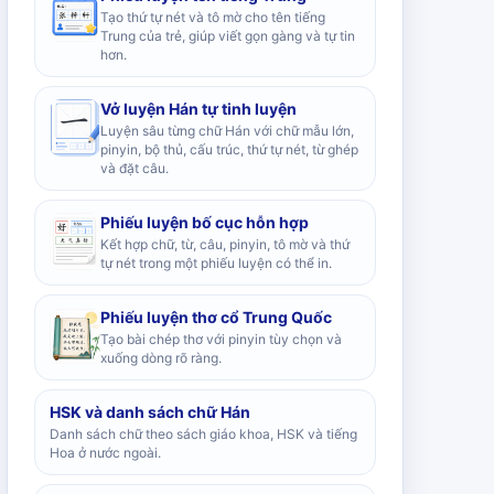
Tạo thứ tự nét và tô mờ cho tên tiếng
Trung của trẻ, giúp viết gọn gàng và tự tin
hơn.
Vở luyện Hán tự tinh luyện
Luyện sâu từng chữ Hán với chữ mẫu lớn,
pinyin, bộ thủ, cấu trúc, thứ tự nét, từ ghép
và đặt câu.
Phiếu luyện bố cục hỗn hợp
Kết hợp chữ, từ, câu, pinyin, tô mờ và thứ
tự nét trong một phiếu luyện có thể in.
Phiếu luyện thơ cổ Trung Quốc
Tạo bài chép thơ với pinyin tùy chọn và
xuống dòng rõ ràng.
HSK và danh sách chữ Hán
Danh sách chữ theo sách giáo khoa, HSK và tiếng
Hoa ở nước ngoài.