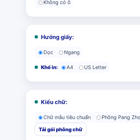
Không có ô
Hướng giấy:
Dọc
Ngang
Khổ in:
A4
US Letter
Kiểu chữ:
Chữ mẫu tiêu chuẩn
Phông Pang Zh
Tải gói phông chữ